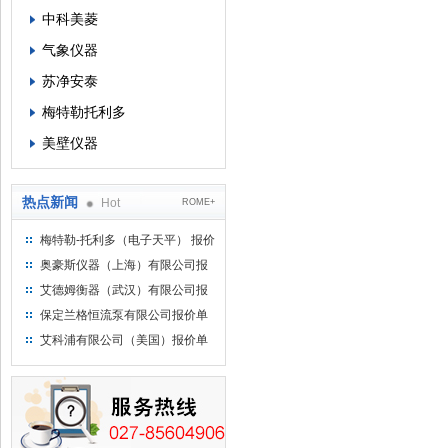
中科美菱
气象仪器
苏净安泰
梅特勒托利多
美壁仪器
热点新闻
Hot
ROME+
梅特勒-托利多（电子天平） 报价
单
奥豪斯仪器（上海）有限公司报
价单
艾德姆衡器（武汉）有限公司报
价单
保定兰格恒流泵有限公司报价单
艾科浦有限公司（美国）报价单