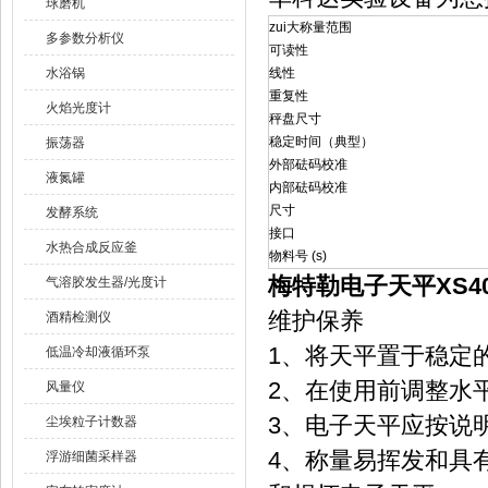
球磨机
zui大称量范围
多参数分析仪
可读性
水浴锅
线性
重复性
火焰光度计
秤盘尺寸
稳定时间（典型）
振荡器
外部砝码校准
液氮罐
内部砝码校准
尺寸
发酵系统
接口
水热合成反应釜
物料号 (s)
梅特勒电子天平XS40
气溶胶发生器/光度计
维护保养
酒精检测仪
1、将天平置于稳定
低温冷却液循环泵
2、在使用前调整水
风量仪
3、电子天平应按说
尘埃粒子计数器
4、称量易挥发和具
浮游细菌采样器