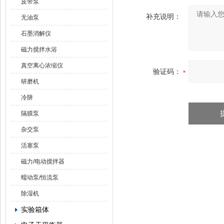
皮带泵
补充说明：
无油泵
石墨消解仪
磁力搅拌水浴
真空离心浓缩仪
验证码：
研磨机
冷阱
隔膜泵
杂交泵
活塞泵
磁力/电动搅拌器
蠕动泵/恒流泵
除湿机
实验箱体