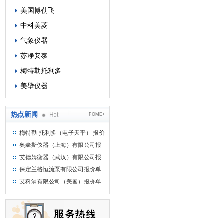
美国博勒飞
中科美菱
气象仪器
苏净安泰
梅特勒托利多
美壁仪器
热点新闻
Hot
ROME+
梅特勒-托利多（电子天平） 报价
单
奥豪斯仪器（上海）有限公司报
价单
艾德姆衡器（武汉）有限公司报
价单
保定兰格恒流泵有限公司报价单
艾科浦有限公司（美国）报价单