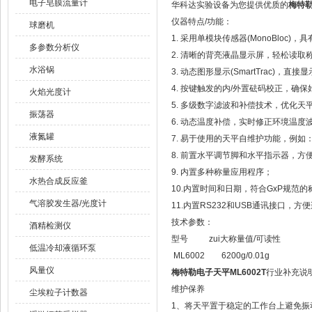
电子皂膜流量计
华科达实验设备为您提供优质的
梅特勒
仪器特点/功能：
球磨机
1. 采用单模块传感器(MonoBlo
多参数分析仪
2. 清晰的背亮液晶显示屏，轻松读取
水浴锅
3. 动态图形显示(SmartTrac)，
4. 按键触发的内/外置砝码校正，确
火焰光度计
5. 多级数字滤波和补偿技术，优化
振荡器
6. 动态温度补偿，实时修正环境温度
液氮罐
7. 易于使用的天平自维护功能，例
8. 前置水平调节脚和水平指示器，方
发酵系统
9. 内置多种称量应用程序；
水热合成反应釜
10.内置时间和日期，符合GxP规范
气溶胶发生器/光度计
11.内置RS232和USB通讯接口
技术参数：
酒精检测仪
型号 zui大称量值/可读性
低温冷却液循环泵
ML6002 6200g/0.01g
风量仪
梅特勒电子天平ML6002T
行业补充说
维护保养
尘埃粒子计数器
1、将天平置于稳定的工作台上避免振