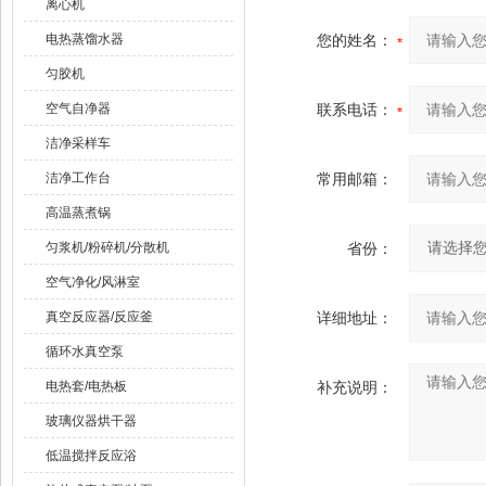
离心机
电热蒸馏水器
您的姓名：
匀胶机
空气自净器
联系电话：
洁净采样车
洁净工作台
常用邮箱：
高温蒸煮锅
匀浆机/粉碎机/分散机
省份：
空气净化/风淋室
真空反应器/反应釜
详细地址：
循环水真空泵
电热套/电热板
补充说明：
玻璃仪器烘干器
低温搅拌反应浴