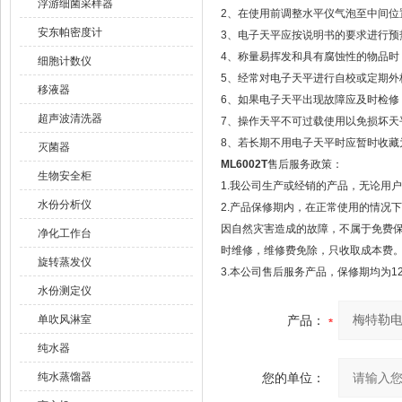
浮游细菌采样器
2、在使用前调整水平仪气泡至中间位
安东帕密度计
3、电子天平应按说明书的要求进行预
4、称量易挥发和具有腐蚀性的物品时
细胞计数仪
5、经常对电子天平进行自校或定期外
移液器
6、如果电子天平出现故障应及时检修，
超声波清洗器
7、操作天平不可过载使用以免损坏天
8、若长期不用电子天平时应暂时收藏
灭菌器
ML6002T
售后服务政策：
生物安全柜
1.我公司生产或经销的产品，无论用
水份分析仪
2.产品保修期内，在正常使用的情况
因自然灾害造成的故障，不属于免费
净化工作台
时维修，维修费免除，只收取成本费
旋转蒸发仪
3.本公司售后服务产品，保修期均为1
水份测定仪
单吹风淋室
产品：
纯水器
纯水蒸馏器
您的单位：