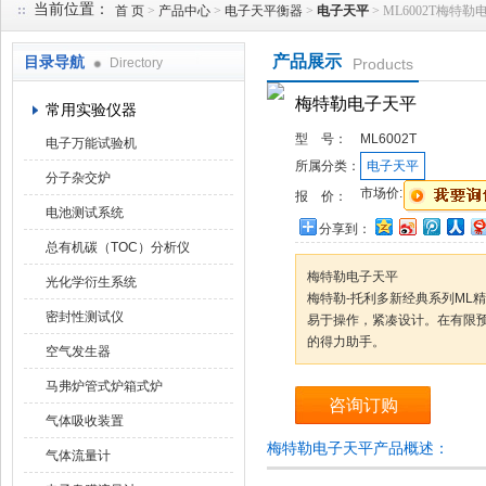
当前位置：
首 页
>
产品中心
>
电子天平衡器
>
电子天平
> ML6002T梅特
产品展示
目录导航
Directory
Products
武汉华科达实验设备有限公司
梅特勒电子天平
常用实验仪器
型 号：
ML6002T
电子万能试验机
所属分类：
电子天平
分子杂交炉
市场价:
报 价：
电池测试系统
分享到：
总有机碳（TOC）分析仪
梅特勒电子天平
光化学衍生系统
梅特勒-托利多新经典系列ML
密封性测试仪
易于操作，紧凑设计。在有限
的得力助手。
空气发生器
马弗炉管式炉箱式炉
咨询订购
气体吸收装置
梅特勒电子天平产品概述：
气体流量计