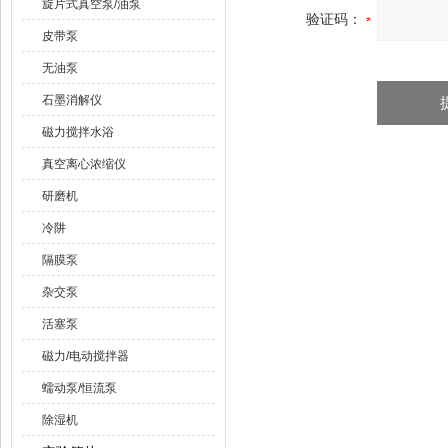
旋片式真空泵/油泵
验证码：
皮带泵
无油泵
石墨消解仪
磁力搅拌水浴
真空离心浓缩仪
研磨机
冷阱
隔膜泵
杂交泵
活塞泵
磁力/电动搅拌器
蠕动泵/恒流泵
除湿机