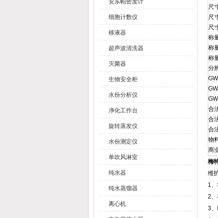
安东帕密度计
尺
细胞计数仪
尺
尺寸
移液器
称
称
超声波清洗器
称
灭菌器
分
GW
生物安全柜
GW
水份分析仪
GW
合
净化工作台
合法
旋转蒸发仪
合法
物料
水份测定仪
商
单吹风淋室
梅特
纯水器
维
1
纯水蒸馏器
2
离心机
3