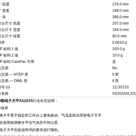
寸 高度
276.0 mm
寸 宽度
198.0 mm
 深
366.0 mm
量台尺寸 高度
257.0 mm
量台尺寸 宽度
194.0 mm
量台尺寸 深度
95.0 mm
辨率
0.0010 g
P 砝码 1 值
200.0 g
P 砝码 2 值
10.0 g
P 砝码 CarePac 可用
是
法交易
No
交易 — NTEP 类
II 类
交易 — OIML 类
II 类
号 (s)
11130153
业名称
XS203S/A,XS
勒电子天平XS203S
行业补充说明：
护保养
、将天平置于稳定的工作台上避免振动、气流及阳光照射电子天平。
、在使用前调整水平仪气泡至中间位置。
、电子天平应按说明书的要求进行预热。