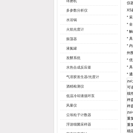
球磨机
仪
X
多参数分析仪
* 
水浴锅
*
火焰光度计
* 
*
振荡器
* 
液氮罐
外
发酵系统
*
*
水热合成反应釜
* 
气溶胶发生器/光度计
zu
酒精检测仪
可
线
低温冷却液循环泵
秤
风量仪
秤
zu
尘埃粒子计数器
重
浮游细菌采样器
重
稳