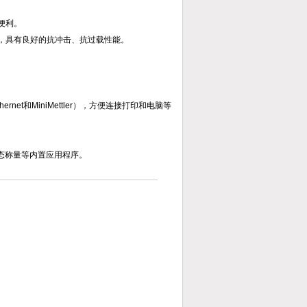
便利。
量结果，具有良好的抗冲击、抗过载性能。
。
ernet和MiniMettler），方便连接打印和电脑等
态称量等内置应用程序。