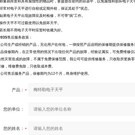
、称量易挥发和具有腐蚀性的物品时，要盛放在密闭的容器中，以免腐蚀和损坏电子天
、经常对电子天平进行自校或定期外校，保证其处于*状态。
、如果电子天平出现故障应及时检修，不可带“病”工作。
、操作天平不可过载使用以免损坏天平。
、若长期不用电子天平时应暂时收藏为好。
203S
售后服务政策：
.我公司生产或经销的产品，无论用户在何地，一律按照产品说明的保修期提供保修服务
.产品保修期内，在正常使用的情况下出现任何产品的故障，经验证属实，可免费维修
自然灾害造成的故障，不属于免费保修范围，我公司可提供维修服务，只收取所更换零
维修，维修费免除，只收取成本费。
.本公司售后服务产品，保修期均为12个月，终身维护使用。
产品：
您的单位：
您的姓名：