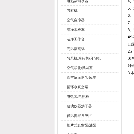
电热蒸馏水器
4
5
匀胶机
6
空气自净器
7
洁净采样车
8
XS
洁净工作台
1
高温蒸煮锅
2
匀浆机/粉碎机/分散机
因
时
空气净化/风淋室
3
真空反应器/反应釜
循环水真空泵
电热套/电热板
玻璃仪器烘干器
低温搅拌反应浴
旋片式真空泵/油泵