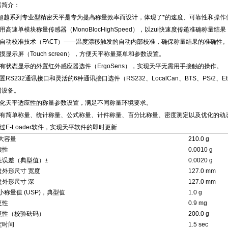
器简介：
S超越系列专业型精密天平是专为提高称量效率而设计，体现了*的速度、可靠性和操作
采用高速单模块称量传感器（MonoBlocHighSpeed），以zui快速度传递准确称
 全自动校准技术（FACT）——温度漂移触发的自动内部校准，确保称量结果的准确性
触摸显示屏（Touch screen），方便天平称量菜单和参数设置。
 具有状态显示的外置红外感应器选件（ErgoSens），实现天平无需用手接触的操作。
内置RS232通讯接口和灵活的6种通讯接口选件（RS232、LocalCan、BTS、PS/2、Eth
围设备。
 优化天平适应性的称量参数设置，满足不同称量环境要求。
 具有简单称量、统计称量、公式称量、计件称量、百分比称量、密度测定以及优化的动
通过E-Loader软件，实现天平软件的即时更新
i大容量
210.0 g
读性
0.0010 g
性误差（典型值）±
0.0020 g
盘外形尺寸 宽度
127.0 mm
盘外形尺寸 深
127.0 mm
i小称量值 (USP)，典型值
1.0 g
复性
0.9 mg
复性（校验砝码）
200.0 g
定时间
1.5 sec