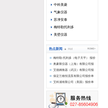
中科美菱
气象仪器
苏净安泰
梅特勒托利多
美壁仪器
热点新闻
Hot
ROME+
梅特勒-托利多（电子天平） 报价
单
奥豪斯仪器（上海）有限公司报
价单
艾德姆衡器（武汉）有限公司报
价单
保定兰格恒流泵有限公司报价单
艾科浦有限公司（美国）报价单