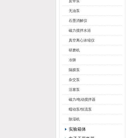
皮带泵
无油泵
石墨消解仪
磁力搅拌水浴
真空离心浓缩仪
研磨机
冷阱
隔膜泵
杂交泵
活塞泵
磁力/电动搅拌器
蠕动泵/恒流泵
除湿机
实验箱体