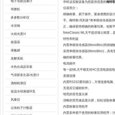
电子皂膜流量计
华科达实验设备为您提供优质的
梅特勒
仪器简介：
球磨机
精确称量、易于操作、紧凑便携的设计：
多参数分析仪
手。梅特勒-托利多*将单模块传感器(
水浴锅
正，确保获得精确的称量结果。创新平
NewClassic ML天平提供瑞士
火焰光度计
特性和利益
振荡器
内置单模块传感器(MonoBloc)和按
液氮罐
采用单模块传感器(MonoBloc)
确的称量结果。
发酵系统
电池操作
水热合成反应釜
每一款ML天平都支持AC交流电源或
气溶胶发生器/光度计
直接连接
内置RS232通讯接口，方便连接电脑
酒精检测仪
无需其它辅助软件。
低温冷却液循环泵
明亮的背亮显示屏
风量仪
清晰的背亮液晶显示屏，轻松读取称
内置称量应用程序
尘埃粒子计数器
内置多种易于使用的称量应用程序：