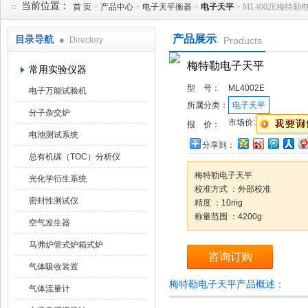
当前位置：
首 页
>
产品中心
>
电子天平衡器
>
电子天平
> ML4002E梅特
产品展示
目录导航
Directory
Products
武汉华科达实验设备有限公司
梅特勒电子天平
常用实验仪器
型 号：
ML4002E
电子万能试验机
所属分类：
电子天平
分子杂交炉
市场价:
报 价：
电池测试系统
分享到：
总有机碳（TOC）分析仪
梅特勒电子天平
光化学衍生系统
校准方式 ：外部校准
密封性测试仪
精度 ：10mg
称量范围 ：4200g
空气发生器
马弗炉管式炉箱式炉
咨询订购
气体吸收装置
梅特勒电子天平产品概述：
气体流量计