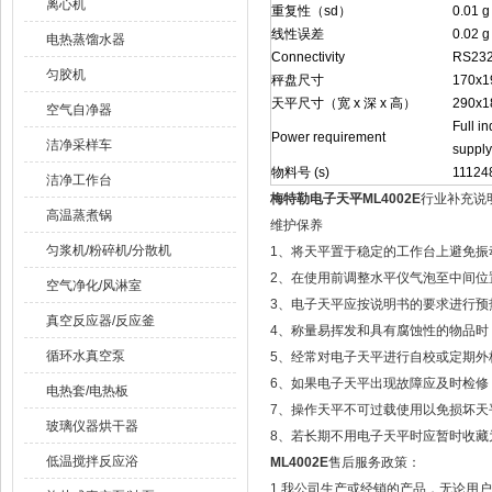
离心机
重复性（sd）
0.01 g
线性误差
0.02 g
电热蒸馏水器
Connectivity
RS232 
匀胶机
秤盘尺寸
170x1
天平尺寸（宽 x 深 x 高）
290x1
空气自净器
Full i
Power requirement
洁净采样车
supply
物料号 (s)
11124
洁净工作台
梅特勒电子天平ML4002E
行业补充说
高温蒸煮锅
维护保养
匀浆机/粉碎机/分散机
1、将天平置于稳定的工作台上避免振
2、在使用前调整水平仪气泡至中间位
空气净化/风淋室
3、电子天平应按说明书的要求进行预
真空反应器/反应釜
4、称量易挥发和具有腐蚀性的物品时
循环水真空泵
5、经常对电子天平进行自校或定期外
6、如果电子天平出现故障应及时检修，
电热套/电热板
7、操作天平不可过载使用以免损坏天
玻璃仪器烘干器
8、若长期不用电子天平时应暂时收藏
低温搅拌反应浴
ML4002E
售后服务政策：
1.我公司生产或经销的产品，无论用