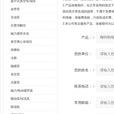
旋片式真空泵/油泵
2.产品保修期内，在正常使用的情况
皮带泵
因自然灾害造成的故障，不属于免费
无油泵
时维修，维修费免除，只收取成本费
3.本公司售后服务产品，保修期均为1
石墨消解仪
磁力搅拌水浴
产品：
真空离心浓缩仪
研磨机
您的单位：
冷阱
隔膜泵
您的姓名：
杂交泵
活塞泵
联系电话：
磁力/电动搅拌器
蠕动泵/恒流泵
常用邮箱：
除湿机