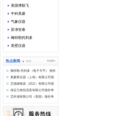
美国博勒飞
中科美菱
气象仪器
苏净安泰
梅特勒托利多
美壁仪器
热点新闻
Hot
ROME+
梅特勒-托利多（电子天平） 报价
单
奥豪斯仪器（上海）有限公司报
价单
艾德姆衡器（武汉）有限公司报
价单
保定兰格恒流泵有限公司报价单
艾科浦有限公司（美国）报价单