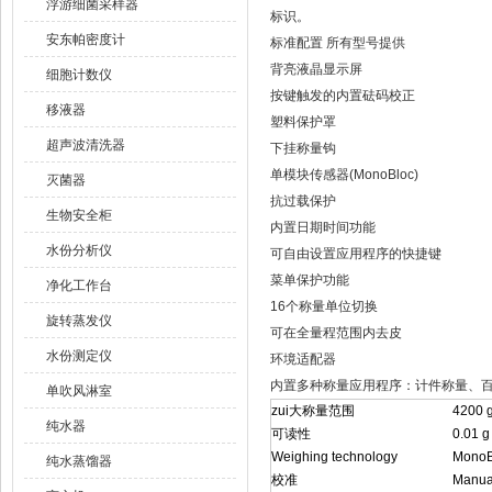
浮游细菌采样器
标识。
安东帕密度计
标准配置 所有型号提供
背亮液晶显示屏
细胞计数仪
按键触发的内置砝码校正
移液器
塑料保护罩
超声波清洗器
下挂称量钩
单模块传感器(MonoBloc)
灭菌器
抗过载保护
生物安全柜
内置日期时间功能
水份分析仪
可自由设置应用程序的快捷键
菜单保护功能
净化工作台
16个称量单位切换
旋转蒸发仪
可在全量程范围内去皮
水份测定仪
环境适配器
内置多种称量应用程序：计件称量、
单吹风淋室
zui大称量范围
4200 
纯水器
可读性
0.01 g
Weighing technology
MonoB
纯水蒸馏器
校准
Manual