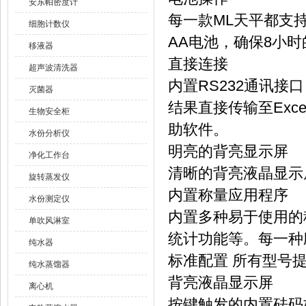
安东帕密度计
每一款ML天平都支
细胞计数仪
AA电池，确保8小
移液器
直接连接
超声波清洗器
内置RS232通讯
灭菌器
结果直接传输至Ex
生物安全柜
助软件。
水份分析仪
明亮的背亮显示屏
净化工作台
清晰的背亮液晶显示
旋转蒸发仪
内置称量应用程序
水份测定仪
内置多种易于使用的
单吹风淋室
统计功能等。每一种
纯水器
标准配置 所有型号
纯水蒸馏器
背亮液晶显示屏
离心机
按键触发的内置砝码