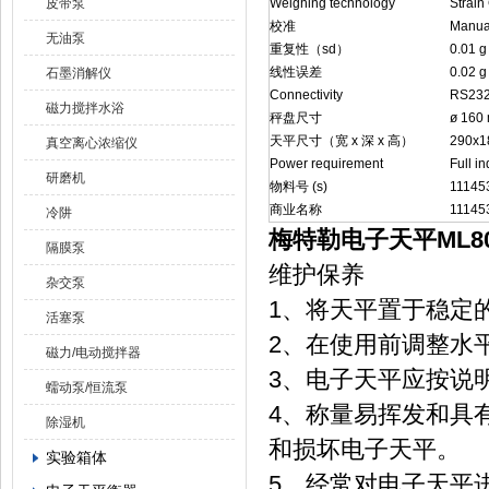
皮带泵
Weighing technology
Strain
校准
Manual
无油泵
重复性（sd）
0.01 g
线性误差
0.02 g
石墨消解仪
Connectivity
RS232 
磁力搅拌水浴
秤盘尺寸
ø 160
天平尺寸（宽 x 深 x 高）
290x1
真空离心浓缩仪
Power requirement
Full i
研磨机
物料号 (s)
11145
商业名称
11145
冷阱
梅特勒电子天平ML80
隔膜泵
维护保养
杂交泵
1、将天平置于稳定
活塞泵
2、在使用前调整水
磁力/电动搅拌器
3、电子天平应按说
蠕动泵/恒流泵
4、称量易挥发和具
除湿机
和损坏电子天平。
实验箱体
5、经常对电子天平