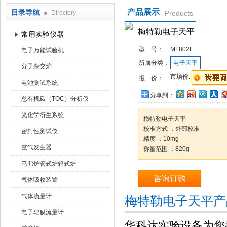
产品展示
目录导航
Directory
Products
武汉华科达实验设备有限公司
梅特勒电子天平
常用实验仪器
型 号：
ML802E
电子万能试验机
所属分类：
电子天平
分子杂交炉
市场价:
报 价：
电池测试系统
分享到：
总有机碳（TOC）分析仪
光化学衍生系统
梅特勒电子天平
校准方式 ：外部校准
密封性测试仪
精度 ：10mg
空气发生器
称量范围 ：820g
马弗炉管式炉箱式炉
咨询订购
气体吸收装置
气体流量计
梅特勒电子天平产
电子皂膜流量计
华科达实验设备为您