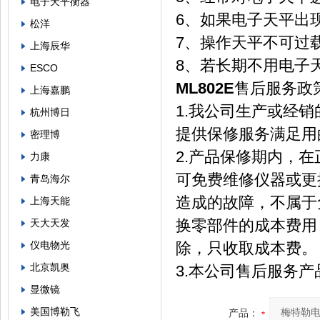
电子天平衡器
6、如果电子天平出
松洋
7、操作天平不可过
上海辰华
8、若长期不用电子
ESCO
ML802E
售后服务政
上海嘉鹏
1.我公司生产或经
杭州博日
提供保修服务满足用
密理博
2.产品保修期内，
力康
可免费维修仪器或更
青岛海尔
造成的故障，不属于
上海天能
换零部件的成本费用
天大天发
仪电物光
除，只收取成本费。
北京凯奥
3.本公司售后服务
显微镜
美国博勒飞
产品：