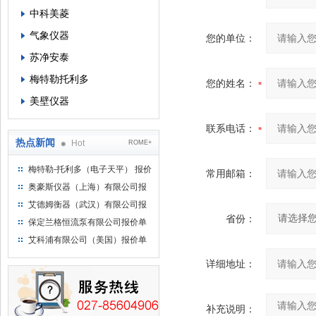
中科美菱
气象仪器
您的单位：
苏净安泰
梅特勒托利多
您的姓名：
美壁仪器
联系电话：
热点新闻
Hot
ROME+
梅特勒-托利多（电子天平） 报价
常用邮箱：
单
奥豪斯仪器（上海）有限公司报
价单
艾德姆衡器（武汉）有限公司报
省份：
价单
保定兰格恒流泵有限公司报价单
艾科浦有限公司（美国）报价单
详细地址：
补充说明：