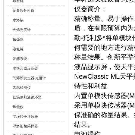
球磨机
仪器简介：
多参数分析仪
精确称量、易于操作、
水浴锅
质，在有限预算内为
火焰光度计
勒-托利多*将单模块
振荡器
何需要的地方进行精
液氮罐
称量结果。创新平整
发酵系统
液晶显示屏，使天平
水热合成反应釜
NewClassic
气溶胶发生器/光度计
特性和利益
酒精检测仪
内置单模块传感器(M
低温冷却液循环泵
采用单模块传感器(M
风量仪
保准确的称量结果。
尘埃粒子计数器
结果。
浮游细菌采样器
电池操作