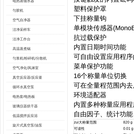
电热蒸馏水器
塑料保护罩
匀胶机
下挂称量钩
空气自净器
单模块传感器(MonoBl
洁净采样车
抗过载保护
洁净工作台
内置日期时间功能
高温蒸煮锅
可自由设置应用程序
匀浆机/粉碎机/分散机
菜单保护功能
空气净化/风淋室
16个称量单位切换
真空反应器/反应釜
可在全量程范围内去
循环水真空泵
环境适配器
电热套/电热板
内置多种称量应用程
玻璃仪器烘干器
自由因子、统计功能
低温搅拌反应浴
zui大称量范围
820 g
旋片式真空泵/油泵
可读性
0.01 g