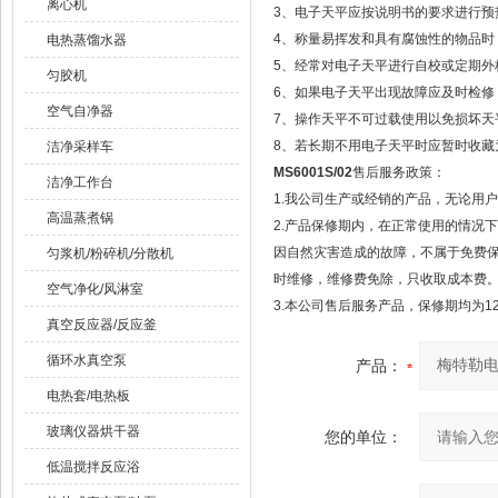
离心机
3、电子天平应按说明书的要求进行预
4、称量易挥发和具有腐蚀性的物品时
电热蒸馏水器
5、经常对电子天平进行自校或定期外
匀胶机
6、如果电子天平出现故障应及时检修，
空气自净器
7、操作天平不可过载使用以免损坏天
8、若长期不用电子天平时应暂时收藏
洁净采样车
MS6001S/02
售后服务政策：
洁净工作台
1.我公司生产或经销的产品，无论用
高温蒸煮锅
2.产品保修期内，在正常使用的情况
因自然灾害造成的故障，不属于免费
匀浆机/粉碎机/分散机
时维修，维修费免除，只收取成本费
空气净化/风淋室
3.本公司售后服务产品，保修期均为1
真空反应器/反应釜
循环水真空泵
产品：
电热套/电热板
玻璃仪器烘干器
您的单位：
低温搅拌反应浴