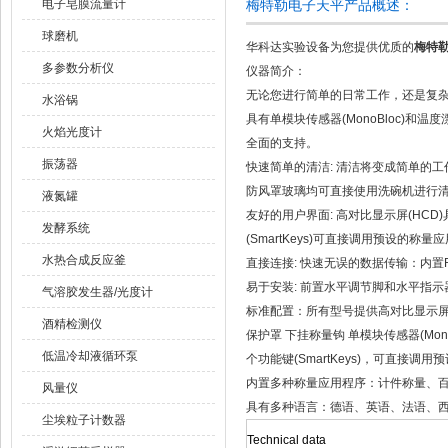
电子皂膜流量计
梅特勒电子天平产品概述：
球磨机
华科达实验设备为您提供优质的
梅特勒
多参数分析仪
仪器简介：
无论您进行简单的日常工作，还是复杂的
水浴锅
具有单模块传感器(MonoBloc)和温
火焰光度计
全面的支持。
振荡器
快速简单的清洁: 清洁将变成简单的工
防风罩玻璃均可直接使用洗碗机进行
液氮罐
友好的用户界面: 高对比显示屏(HC
发酵系统
(SmartKeys)可直接调用预设的称量
水热合成反应釜
直接连接: 快速无误的数据传输：内置
易于安装: 前置水平调节脚和水平指示器
气溶胶发生器/光度计
标准配置：所有型号提供高对比显示屏(
酒精检测仪
保护罩 下挂称量钩 单模块传感器(Mono
低温冷却液循环泵
个功能键(SmartKeys)，可直接
内置多种称量应用程序：计件称量、
风量仪
具有多种语言：德语、英语、法语、
尘埃粒子计数器
Technical data