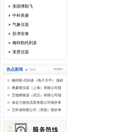
美国博勒飞
中科美菱
气象仪器
苏净安泰
梅特勒托利多
美壁仪器
热点新闻
Hot
ROME+
梅特勒-托利多（电子天平） 报价
单
奥豪斯仪器（上海）有限公司报
价单
艾德姆衡器（武汉）有限公司报
价单
保定兰格恒流泵有限公司报价单
艾科浦有限公司（美国）报价单