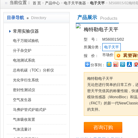
当前位置：
首 页
>
产品中心
>
电子天平衡器
>
电子天平
> MS6001S/02
产品展示
目录导航
Directory
Products
武汉华科达实验设备有限公司
梅特勒电子天平
常用实验仪器
型 号：
MS6001S/02
电子万能试验机
所属分类：
电子天平
分子杂交炉
市场价:
报 价：
电池测试系统
分享到：
总有机碳（TOC）分析仪
梅特勒电子天平
光化学衍生系统
无论您进行简单的日常工作，还是复
密封性测试仪
密天平凭借其的称量性能，快
模块传感器（MonoBloc）
空气发生器
（FACT）的新一代NewCla
的支持。
马弗炉管式炉箱式炉
气体吸收装置
咨询订购
气体流量计