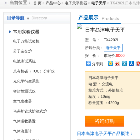
当前位置：
首 页
>
产品中心
>
电子天平衡器
>
电子天平
> TX4202L日本
产品展示
目录导航
Directory
Products
武汉华科达实验设备有限公司
日本岛津电子天平
常用实验仪器
型 号：
TX4202L
电子万能试验机
所属分类：
电子天平
分子杂交炉
报 价：
市场价:
8000
电池测试系统
分享到：
总有机碳（TOC）分析仪
日本岛津电子天平
光化学衍生系统
电 源 ：交流电
校准方式 ：外部校准
密封性测试仪
精度 ：10mg
空气发生器
称量范围 ：4200g
马弗炉管式炉箱式炉
咨询订购
气体吸收装置
气体流量计
日本岛津电子天平产品概述：