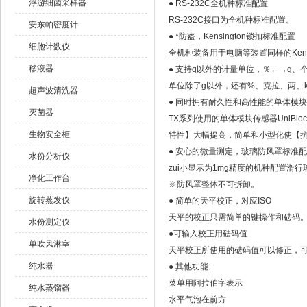
浮游细菌采样器
● RS-232C全机种标准配置
RS-232C接口为全机种标准配置。
安东帕密度计
● *防盗，Kensington锁扣标准配置
细胞计数仪
全机种装备用于电脑等装置同样的Kensi
移液器
● 支持g以外的计量单位，％←→g、
单位除了g以外，还有%、克拉、两、
超声波清洗器
● 同时拥有耐久性和高性能的单体模块传
灭菌器
TX系列使用的单体模块传感器UniB
生物安全柜
特性】大幅提高，简单和小型化使【
● 安心的微量测定，玻璃防风罩标准
水份分析仪
zui小显示为1mg精度的机种配置滑
净化工作台
※防风罩整体不可拆卸。
旋转蒸发仪
● 简单的天平校正，对应ISO
天平的校正只需简单的键操作和砝码
水份测定仪
●可输入校正用砝码值
单吹风淋室
天平校正所使用的砝码值可以修正，
纯水器
● 其他功能:
菜单用阿拉伯字表示
纯水蒸馏器
水平气泡在前方