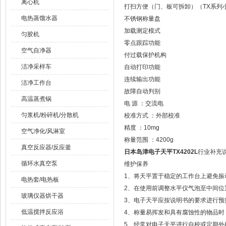
离心机
打扫方便（门、板可拆卸）（TX系列
电热蒸馏水器
不锈钢称量盘
加载测定模式
匀胶机
零点跟踪功能
空气自净器
付过载保护机构
洁净采样车
自动打印功能
连续输出功能
洁净工作台
故障自动判别
高温蒸煮锅
电 源 ：交流电
匀浆机/粉碎机/分散机
校准方式 ：外部校准
精度 ：10mg
空气净化/风淋室
称量范围 ：4200g
真空反应器/反应釜
日本岛津电子天平TX4202L
行业补充
循环水真空泵
维护保养
1、将天平置于稳定的工作台上避免振
电热套/电热板
2、在使用前调整水平仪气泡至中间位
玻璃仪器烘干器
3、电子天平应按说明书的要求进行预
低温搅拌反应浴
4、称量易挥发和具有腐蚀性的物品时
5、经常对电子天平进行自校或定期外