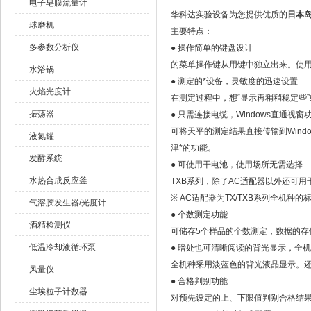
电子皂膜流量计
华科达实验设备为您提供优质的
日本岛
球磨机
主要特点：
多参数分析仪
● 操作简单的键盘设计
的菜单操作键从用键中独立出来。使
水浴锅
● 测定的*设备，灵敏度的迅速设置
火焰光度计
在测定过程中，想“显示再稍稍稳定些
振荡器
● 只需连接电缆，Windows直通视窗
可将天平的测定结果直接传输到Wind
液氮罐
津*的功能。
发酵系统
● 可使用干电池，使用场所无需选择
水热合成反应釜
TXB系列，除了AC适配器以外还可用
※ AC适配器为TX/TXB系列全机种
气溶胶发生器/光度计
● 个数测定功能
酒精检测仪
可储存5个样品的个数测定，数据的存
低温冷却液循环泵
● 暗处也可清晰阅读的背光显示，全
全机种采用淡蓝色的背光液晶显示。还
风量仪
● 合格判别功能
尘埃粒子计数器
对预先设定的上、下限值判别合格结