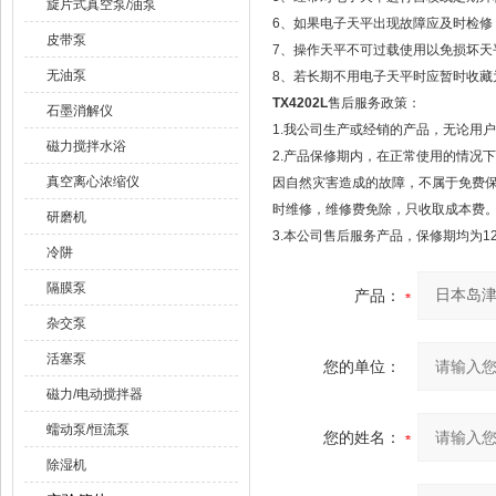
旋片式真空泵/油泵
6、如果电子天平出现故障应及时检修，
皮带泵
7、操作天平不可过载使用以免损坏天
无油泵
8、若长期不用电子天平时应暂时收藏
TX4202L
售后服务政策：
石墨消解仪
1.我公司生产或经销的产品，无论用
磁力搅拌水浴
2.产品保修期内，在正常使用的情况
真空离心浓缩仪
因自然灾害造成的故障，不属于免费
时维修，维修费免除，只收取成本费
研磨机
3.本公司售后服务产品，保修期均为1
冷阱
隔膜泵
产品：
杂交泵
活塞泵
您的单位：
磁力/电动搅拌器
蠕动泵/恒流泵
您的姓名：
除湿机