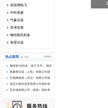
美国博勒飞
中科美菱
气象仪器
苏净安泰
梅特勒托利多
美壁仪器
热点新闻
Hot
ROME+
梅特勒-托利多（电子天平） 报价
单
奥豪斯仪器（上海）有限公司报
价单
艾德姆衡器（武汉）有限公司报
价单
保定兰格恒流泵有限公司报价单
艾科浦有限公司（美国）报价单