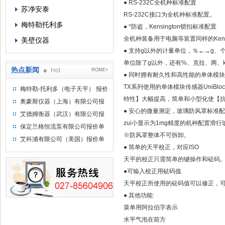
● RS-232C全机种标准配置
苏净安泰
RS-232C接口为全机种标准配置。
梅特勒托利多
● *防盗，Kensington锁扣标准配置
全机种装备用于电脑等装置同样的Kensi
美壁仪器
● 支持g以外的计量单位，％←→g、
单位除了g以外，还有%、克拉、两、
热点新闻
Hot
ROME+
● 同时拥有耐久性和高性能的单体模块传
TX系列使用的单体模块传感器UniB
梅特勒-托利多（电子天平） 报价
单
特性】大幅提高，简单和小型化使【
奥豪斯仪器（上海）有限公司报
● 安心的微量测定，玻璃防风罩标准
价单
艾德姆衡器（武汉）有限公司报
zui小显示为1mg精度的机种配置滑
价单
保定兰格恒流泵有限公司报价单
※防风罩整体不可拆卸。
艾科浦有限公司（美国）报价单
● 简单的天平校正，对应ISO
天平的校正只需简单的键操作和砝码
●可输入校正用砝码值
天平校正所使用的砝码值可以修正，
● 其他功能:
菜单用阿拉伯字表示
水平气泡在前方