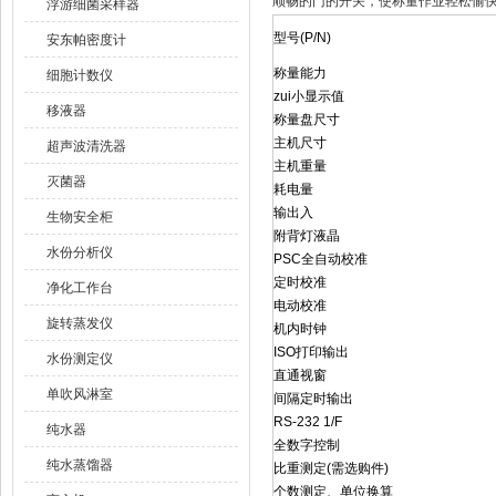
顺畅的门的开关，使称量作业轻松愉
浮游细菌采样器
型号(P/N)
安东帕密度计
称量能力
细胞计数仪
zui小显示值
移液器
称量盘尺寸
主机尺寸
超声波清洗器
主机重量
灭菌器
耗电量
输出入
生物安全柜
附背灯液晶
水份分析仪
PSC全自动校准
定时校准
净化工作台
电动校准
旋转蒸发仪
机内时钟
ISO打印输出
水份测定仪
直通视窗
单吹风淋室
间隔定时输出
RS-232 1/F
纯水器
全数字控制
纯水蒸馏器
比重测定(需选购件)
个数测定、单位换算