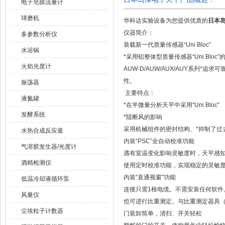
电子皂膜流量计
球磨机
华科达实验设备为您提供优质的
日本岛
仪器简介：
多参数分析仪
装载新一代质量传感器“Uni Bloc”
水浴锅
*采用铝整体型质量传感器“Uni Bloc
火焰光度计
AUW-D/AUW/AUX/AUY系列*
性。
振荡器
主要特点：
液氮罐
*在半微量分析天平中采用“Uni Bloc”
发酵系统
*阻断风的影响
采用机械组件的密封结构、*抑制了过
水热合成反应釜
内装“PSC”全自动校准功能
气溶胶发生器/光度计
遇有室温变化影响灵敏度时，天平感
酒精检测仪
使用定时校准功能，实现稳定的灵敏
内装“直通视窗”功能
低温冷却液循环泵
连接只需1根电缆。不需安装任何软件。
风量仪
也可进行比重测定。与比重测定器具
尘埃粒子计数器
门装卸简单，清扫、开关轻松