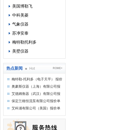
美国博勒飞
中科美菱
气象仪器
苏净安泰
梅特勒托利多
美壁仪器
热点新闻
Hot
ROME+
梅特勒-托利多（电子天平） 报价
单
奥豪斯仪器（上海）有限公司报
价单
艾德姆衡器（武汉）有限公司报
价单
保定兰格恒流泵有限公司报价单
艾科浦有限公司（美国）报价单