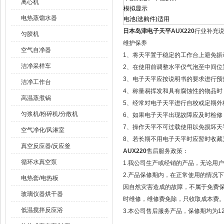
离心机
模拟显示
电热蒸馏水器
电池(选购件)适用
日本岛津电子天平AUX220
行业补充
匀胶机
维护保养
空气自净器
1、将天平置于稳定的工作台上避免振
洁净采样车
2、在使用前调整水平仪气泡至中间位
3、电子天平应按说明书的要求进行预
洁净工作台
4、称量易挥发和具有腐蚀性的物品时
高温蒸煮锅
5、经常对电子天平进行自校或定期外
匀浆机/粉碎机/分散机
6、如果电子天平出现故障应及时检修，
7、操作天平不可过载使用以免损坏天
空气净化/风淋室
8、若长期不用电子天平时应暂时收藏
真空反应器/反应釜
AUX220
售后服务政策：
循环水真空泵
1.我公司生产或经销的产品，无论用
2.产品保修期内，在正常使用的情况
电热套/电热板
因自然灾害造成的故障，不属于免费
玻璃仪器烘干器
时维修，维修费免除，只收取成本费
低温搅拌反应浴
3.本公司售后服务产品，保修期均为1