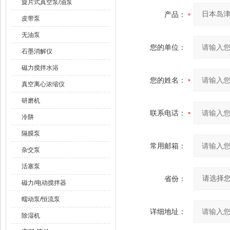
旋片式真空泵/油泵
产品：
皮带泵
无油泵
您的单位：
石墨消解仪
磁力搅拌水浴
您的姓名：
真空离心浓缩仪
研磨机
联系电话：
冷阱
隔膜泵
常用邮箱：
杂交泵
活塞泵
省份：
磁力/电动搅拌器
蠕动泵/恒流泵
详细地址：
除湿机