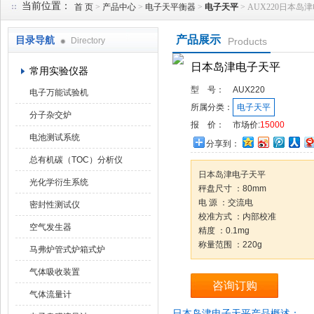
当前位置：
首 页
>
产品中心
>
电子天平衡器
>
电子天平
> AUX220日本岛
产品展示
目录导航
Directory
Products
武汉华科达实验设备有限公司
日本岛津电子天平
常用实验仪器
型 号：
AUX220
电子万能试验机
所属分类：
电子天平
分子杂交炉
报 价：
市场价:
15000
电池测试系统
分享到：
总有机碳（TOC）分析仪
日本岛津电子天平
光化学衍生系统
秤盘尺寸 ：80mm
电 源 ：交流电
密封性测试仪
校准方式 ：内部校准
空气发生器
精度 ：0.1mg
称量范围 ：220g
马弗炉管式炉箱式炉
气体吸收装置
咨询订购
气体流量计
日本岛津电子天平产品概述：