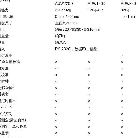
(P/N)
AUW220D
AUW120D
AUW320
量能力
220g/82g
120g/42g
320g
i小显示值
0.1mg/0.01mg
0.1mg
量盘尺寸
直径约80mm
机尺寸
约长220×宽330×高310mm
机重量
约7kg
电量
约7VA
出入
RS-232C，数据I/0，键盘
背灯液晶
○
SC全自动校准
○
○
○
时校准
○
○
○
动校准
○
○
○
内时钟
○
○
○
O打印输出
○
○
○
通视窗
○
○
○
隔定时输出
○
○
○
232 1/F
○
○
○
数字控制
○
○
○
重测定(需选购件)
○
○
○
数测定、单位换算
○
○
○
拟显示
○
○
○