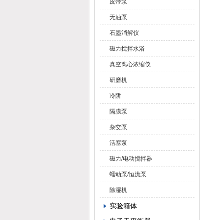
皮带泵
无油泵
石墨消解仪
磁力搅拌水浴
真空离心浓缩仪
研磨机
冷阱
隔膜泵
杂交泵
活塞泵
磁力/电动搅拌器
蠕动泵/恒流泵
除湿机
实验箱体