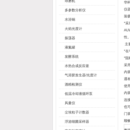
球磨机
华
仪
多参数分析仪
装载
水浴锅
*采
火焰光度计
AU
性
振荡器
主
液氮罐
*在
发酵系统
*
采
水热合成反应釜
内装
气溶胶发生器/光度计
遇
酒精检测仪
使
内
低温冷却液循环泵
连
风量仪
也
尘埃粒子计数器
门
顺
浮游细菌采样器