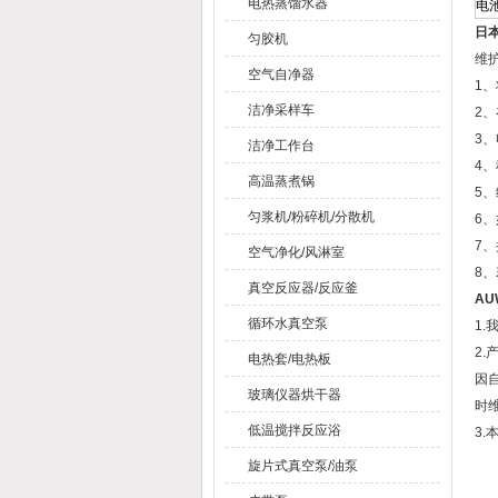
电热蒸馏水器
电
日本
匀胶机
维
空气自净器
1
洁净采样车
2
3
洁净工作台
4
高温蒸煮锅
5
匀浆机/粉碎机/分散机
6
7
空气净化/风淋室
8
真空反应器/反应釜
AU
循环水真空泵
1
2
电热套/电热板
因
玻璃仪器烘干器
时
低温搅拌反应浴
3
旋片式真空泵/油泵