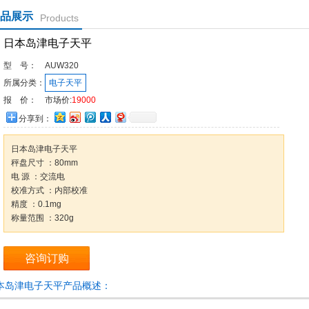
品展示
Products
日本岛津电子天平
型 号：
AUW320
所属分类：
电子天平
报 价：
市场价:
19000
分享到：
日本岛津电子天平
秤盘尺寸 ：80mm
电 源 ：交流电
校准方式 ：内部校准
精度 ：0.1mg
称量范围 ：320g
咨询订购
本岛津电子天平产品概述：