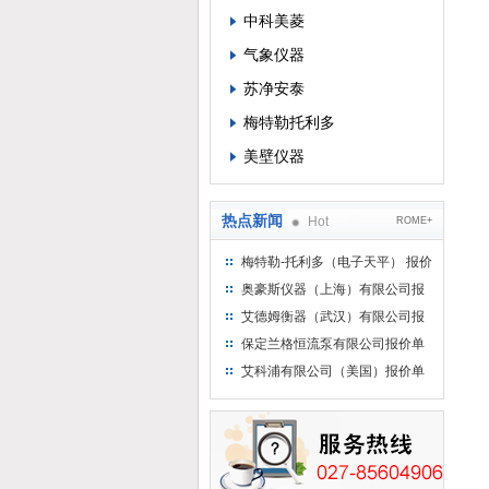
中科美菱
气象仪器
苏净安泰
梅特勒托利多
美壁仪器
热点新闻
Hot
ROME+
梅特勒-托利多（电子天平） 报价
单
奥豪斯仪器（上海）有限公司报
价单
艾德姆衡器（武汉）有限公司报
价单
保定兰格恒流泵有限公司报价单
艾科浦有限公司（美国）报价单