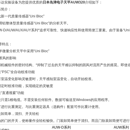
科达实验设备为您提供优质的
日本岛津电子天平AUW320
介绍如下：
器简介：
新一代质量传感器“Uni Bloc”
用铝整体型质量传感器“Uni Bloc”的分析天平。
W-D/AUW/AUX/AUY系列*追求可靠性、快速响应性和使用简便三要素。由于装备“Un
。
要特点：
半微量分析天平中采用“Uni Bloc”
阻断风的影响
用机械组件的密封结构、*抑制了过去的天平难以抑制的因风对流而产生的摇晃。即使
“PSC”全自动校准功能
有室温变化影响灵敏度时，天平感知室温变化，自动开始校准。
用定时校准功能，实现稳定的灵敏度
装“直通视窗”功能
接只需1根电缆。不需安装任何软件。数据可输送至Windows的应用程序。
可进行比重测定。与比重测定器具（选购件）配套可作比重计使用。
装卸简单，清扫、开关轻松
畅的门的开关，使称量作业轻松愉快。门装卸简单便于清扫。而且门轨装卸简便可进行
AUW-D系列
AUW系列