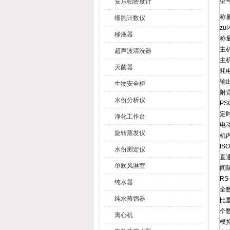
型号
安东帕密度计
称
细胞计数仪
zu
移液器
称
主
超声波清洗器
主
灭菌器
耗
输
生物安全柜
附
水份分析仪
P
定
净化工作台
电
旋转蒸发仪
机
IS
水份测定仪
直
单吹风淋室
间
RS-
纯水器
全
纯水蒸馏器
比
个
离心机
模