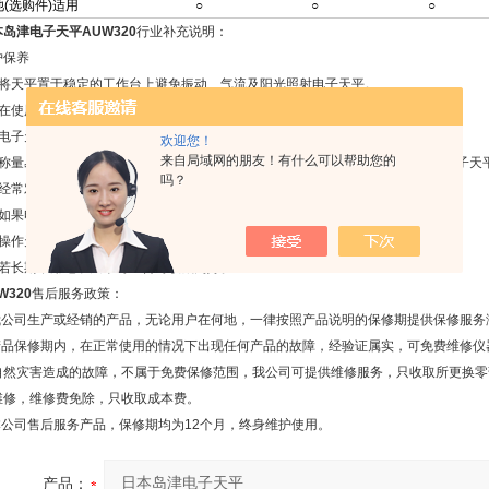
池(选购件)适用
○
○
○
岛津电子天平AUW320
行业补充说明：
护保养
、将天平置于稳定的工作台上避免振动、气流及阳光照射电子天平。
、在使用前调整水平仪气泡至中间位置。
、电子天平应按说明书的要求进行预热。
欢迎您！
来自局域网的朋友！有什么可以帮助您的
、称量易挥发和具有腐蚀性的物品时，要盛放在密闭的容器中，以免腐蚀和损坏电子天
吗？
、经常对电子天平进行自校或定期外校，保证其处于*状态。
、如果电子天平出现故障应及时检修，不可带“病”工作。
、操作天平不可过载使用以免损坏天平。
、若长期不用电子天平时应暂时收藏为好。
W320
售后服务政策：
.我公司生产或经销的产品，无论用户在何地，一律按照产品说明的保修期提供保修服务
.产品保修期内，在正常使用的情况下出现任何产品的故障，经验证属实，可免费维修
自然灾害造成的故障，不属于免费保修范围，我公司可提供维修服务，只收取所更换零
维修，维修费免除，只收取成本费。
.本公司售后服务产品，保修期均为12个月，终身维护使用。
产品：