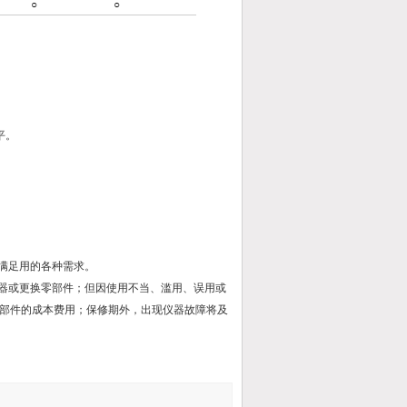
○
○
平。
满足用的各种需求。
仪器或更换零部件；但因使用不当、滥用、误用或
部件的成本费用；保修期外，出现仪器故障将及