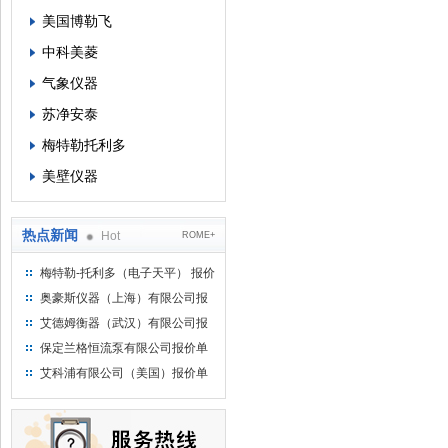
美国博勒飞
中科美菱
气象仪器
苏净安泰
梅特勒托利多
美壁仪器
热点新闻
Hot
ROME+
梅特勒-托利多（电子天平） 报价
单
奥豪斯仪器（上海）有限公司报
价单
艾德姆衡器（武汉）有限公司报
价单
保定兰格恒流泵有限公司报价单
艾科浦有限公司（美国）报价单