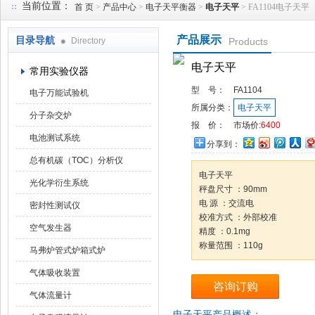
当前位置：
首 页
>
产品中心
>
电子天平衡器
>
电子天平
> FA1104电子天平
产品展示
目录导航
Directory
Products
武汉华科达实验设备有限公司
电子天平
常用实验仪器
型 号：
FA1104
电子万能试验机
所属分类：
电子天平
分子杂交炉
报 价：
市场价:
6400
电池测试系统
分享到：
总有机碳（TOC）分析仪
电子天平
光化学衍生系统
秤盘尺寸 ：90mm
电 源 ：交流电
密封性测试仪
校准方式 ：外部校准
空气发生器
精度 ：0.1mg
称量范围 ：110g
马弗炉管式炉箱式炉
气体吸收装置
咨询订购
气体流量计
电子天平产品概述：