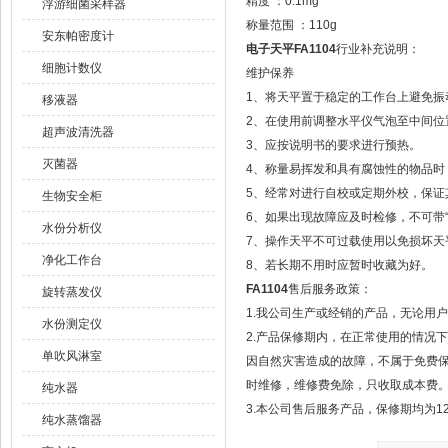
精度 ：0.1mg
浮游细菌采样器
称量范围 ：110g
安东帕密度计
电子天平FA1104
行业补充说明：
细胞计数仪
维护保养
1、将天平置于稳定的工作台上避免振
移液器
2、在使用前调整水平仪气泡至中间位
超声波清洗器
3、应按说明书的要求进行预热。
灭菌器
4、称量易挥发和具有腐蚀性的物品时
5、经常对进行自校或定期外校，保证
生物安全柜
6、如果出现故障应及时检修，不可带“
水份分析仪
7、操作天平不可过载使用以免损坏天
净化工作台
8、若长期不用时应暂时收藏为好。
FA1104
售后服务政策：
旋转蒸发仪
1.我公司生产或经销的产品，无论用
水份测定仪
2.产品保修期内，在正常使用的情况
单吹风淋室
因自然灾害造成的故障，不属于免费
时维修，维修费免除，只收取成本费
纯水器
3.本公司售后服务产品，保修期均为1
纯水蒸馏器