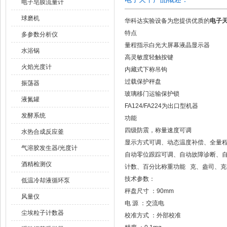
电子皂膜流量计
球磨机
华科达实验设备为您提供优质的
电子天
特点
多参数分析仪
量程指示白光大屏幕液晶显示器
水浴锅
高灵敏度轻触按键
火焰光度计
内藏式下称吊钩
过载保护秤盘
振荡器
玻璃移门运输保护锁
液氮罐
FA124/FA224为出口型机器
发酵系统
功能
四级防震，称量速度可调
水热合成反应釜
显示方式可调、动态温度补偿、全量
气溶胶发生器/光度计
自动零位跟踪可调、自动故障诊断、
酒精检测仪
计数、百分比称重功能 克、盎司、克
技术参数：
低温冷却液循环泵
秤盘尺寸 ：90mm
风量仪
电 源 ：交流电
尘埃粒子计数器
校准方式 ：外部校准