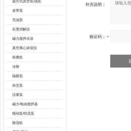
旋片式真空泵/油泵
补充说明：
皮带泵
无油泵
石墨消解仪
验证码：
磁力搅拌水浴
真空离心浓缩仪
研磨机
冷阱
隔膜泵
杂交泵
活塞泵
磁力/电动搅拌器
蠕动泵/恒流泵
除湿机