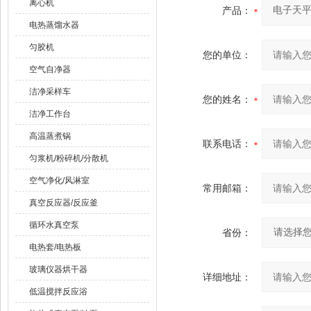
离心机
产品：
电热蒸馏水器
匀胶机
您的单位：
空气自净器
洁净采样车
您的姓名：
洁净工作台
高温蒸煮锅
联系电话：
匀浆机/粉碎机/分散机
空气净化/风淋室
常用邮箱：
真空反应器/反应釜
循环水真空泵
省份：
电热套/电热板
玻璃仪器烘干器
详细地址：
低温搅拌反应浴