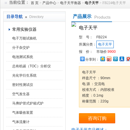
当前位置：
首 页
>
产品中心
>
电子天平衡器
>
电子天平
> FB224电子天平
产品展示
目录导航
Directory
Products
武汉华科达实验设备有限公司
电子天平
常用实验仪器
型 号：
FB224
电子万能试验机
所属分类：
电子天平
分子杂交炉
报 价：
市场价:
9900
电池测试系统
分享到：
总有机碳（TOC）分析仪
电子天平
光化学衍生系统
秤盘尺寸 ：90mm
电 源 ：交流电
密封性测试仪
校准方式 ：内部校准
空气发生器
精度 ：0.1mg
称量范围 ：220g
马弗炉管式炉箱式炉
气体吸收装置
咨询订购
气体流量计
电子天平产品概述：