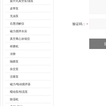
旋片式真空泵/油泵
皮带泵
无油泵
石墨消解仪
验证码：
磁力搅拌水浴
真空离心浓缩仪
研磨机
冷阱
隔膜泵
杂交泵
活塞泵
磁力/电动搅拌器
蠕动泵/恒流泵
除湿机