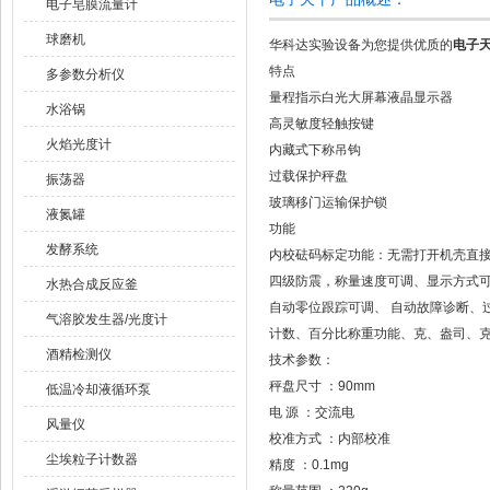
电子皂膜流量计
球磨机
华科达实验设备为您提供优质的
电子天
特点
多参数分析仪
量程指示白光大屏幕液晶显示器
水浴锅
高灵敏度轻触按键
火焰光度计
内藏式下称吊钩
过载保护秤盘
振荡器
玻璃移门运输保护锁
液氮罐
功能
发酵系统
内校砝码标定功能：无需打开机壳直
四级防震，称量速度可调、显示方式
水热合成反应釜
自动零位跟踪可调、 自动故障诊断、
气溶胶发生器/光度计
计数、百分比称重功能、克、盎司、
酒精检测仪
技术参数：
秤盘尺寸 ：90mm
低温冷却液循环泵
电 源 ：交流电
风量仪
校准方式 ：内部校准
尘埃粒子计数器
精度 ：0.1mg