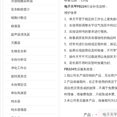
称量范围 ：220g
浮游细菌采样器
电子天平FB224
行业补充说明：
安东帕密度计
维护保养
细胞计数仪
1、将天平置于稳定的工作台上避免振
2、在使用前调整水平仪气泡至中间位
移液器
3、应按说明书的要求进行预热。
超声波清洗器
4、称量易挥发和具有腐蚀性的物品时
灭菌器
5、经常对进行自校或定期外校，保证
6、如果出现故障应及时检修，不可带“
生物安全柜
7、操作天平不可过载使用以免损坏天
水份分析仪
8、若长期不用时应暂时收藏为好。
净化工作台
FB224
售后服务政策：
1.我公司生产或经销的产品，无论用
旋转蒸发仪
2.产品保修期内，在正常使用的情况
水份测定仪
因自然灾害造成的故障，不属于免费
单吹风淋室
时维修，维修费免除，只收取成本费
3.本公司售后服务产品，保修期均为1
纯水器
纯水蒸馏器
产品：