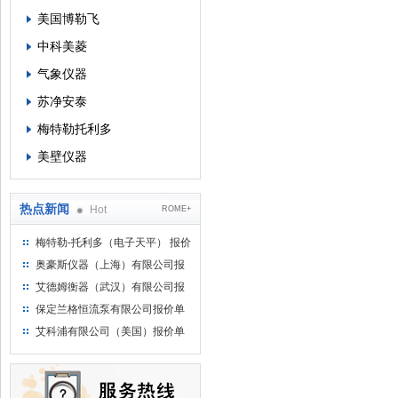
美国博勒飞
中科美菱
气象仪器
苏净安泰
梅特勒托利多
美壁仪器
热点新闻
Hot
ROME+
梅特勒-托利多（电子天平） 报价
单
奥豪斯仪器（上海）有限公司报
价单
艾德姆衡器（武汉）有限公司报
价单
保定兰格恒流泵有限公司报价单
艾科浦有限公司（美国）报价单