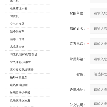
离心机
电热蒸馏水器
您的单位：
匀胶机
空气自净器
您的姓名：
洁净采样车
洁净工作台
联系电话：
高温蒸煮锅
匀浆机/粉碎机/分散机
常用邮箱：
空气净化/风淋室
真空反应器/反应釜
省份：
循环水真空泵
电热套/电热板
详细地址：
玻璃仪器烘干器
低温搅拌反应浴
补充说明：