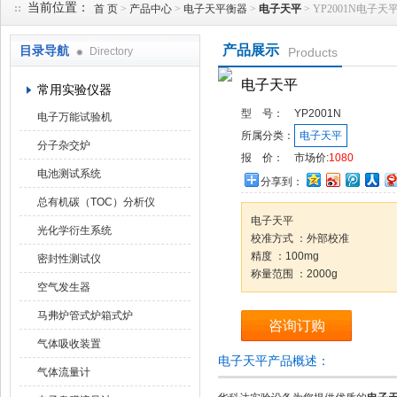
当前位置：
首 页
>
产品中心
>
电子天平衡器
>
电子天平
> YP2001N电子天
产品展示
目录导航
Directory
Products
武汉华科达实验设备有限公司
电子天平
常用实验仪器
型 号：
YP2001N
电子万能试验机
所属分类：
电子天平
分子杂交炉
报 价：
市场价:
1080
电池测试系统
分享到：
总有机碳（TOC）分析仪
电子天平
光化学衍生系统
校准方式 ：外部校准
精度 ：100mg
密封性测试仪
称量范围 ：2000g
空气发生器
马弗炉管式炉箱式炉
咨询订购
气体吸收装置
电子天平产品概述：
气体流量计