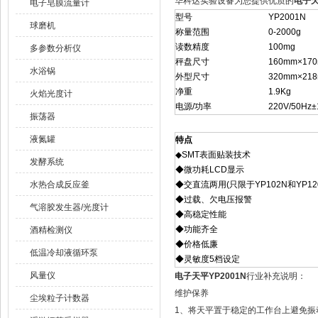
华科达实验设备为您提供优质的
电子天
电子皂膜流量计
型号
YP2001N
球磨机
称量范围
0-2000g
读数精度
100mg
多参数分析仪
秤盘尺寸
160mm×17
水浴锅
外型尺寸
320mm×21
净重
1.9Kg
火焰光度计
电源/功率
220V/50Hz±
振荡器
液氮罐
特点
◆SMT表面贴装技术
发酵系统
◆微功耗LCD显示
水热合成反应釜
◆交直流两用(只限于YP102N和YP1
◆过载、欠电压报警
气溶胶发生器/光度计
◆高稳定性能
◆功能齐全
酒精检测仪
◆价格低廉
低温冷却液循环泵
◆灵敏度5档设定
风量仪
电子天平YP2001N
行业补充说明：
维护保养
尘埃粒子计数器
1、将天平置于稳定的工作台上避免振