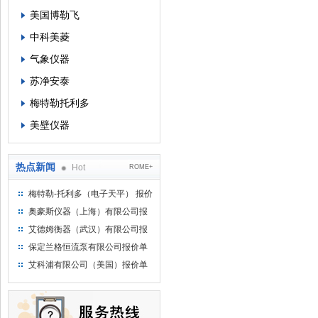
美国博勒飞
中科美菱
气象仪器
苏净安泰
梅特勒托利多
美壁仪器
热点新闻
Hot
ROME+
梅特勒-托利多（电子天平） 报价
单
奥豪斯仪器（上海）有限公司报
价单
艾德姆衡器（武汉）有限公司报
价单
保定兰格恒流泵有限公司报价单
艾科浦有限公司（美国）报价单