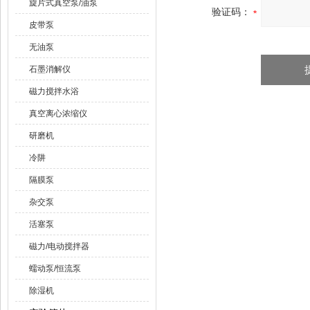
旋片式真空泵/油泵
验证码：
皮带泵
无油泵
石墨消解仪
磁力搅拌水浴
真空离心浓缩仪
研磨机
冷阱
隔膜泵
杂交泵
活塞泵
磁力/电动搅拌器
蠕动泵/恒流泵
除湿机