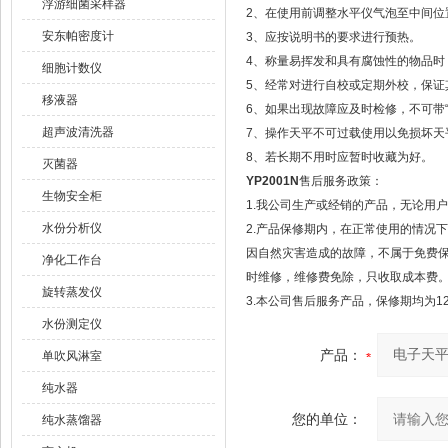
浮游细菌采样器
2、在使用前调整水平仪气泡至中间位
安东帕密度计
3、应按说明书的要求进行预热。
4、称量易挥发和具有腐蚀性的物品时
细胞计数仪
5、经常对进行自校或定期外校，保证
移液器
6、如果出现故障应及时检修，不可带“
超声波清洗器
7、操作天平不可过载使用以免损坏天
8、若长期不用时应暂时收藏为好。
灭菌器
YP2001N
售后服务政策：
生物安全柜
1.我公司生产或经销的产品，无论用
水份分析仪
2.产品保修期内，在正常使用的情况
因自然灾害造成的故障，不属于免费
净化工作台
时维修，维修费免除，只收取成本费
旋转蒸发仪
3.本公司售后服务产品，保修期均为1
水份测定仪
产品：
单吹风淋室
纯水器
您的单位：
纯水蒸馏器