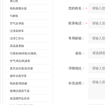
离心机
您的姓名：
电热蒸馏水器
匀胶机
联系电话：
空气自净器
洁净采样车
常用邮箱：
洁净工作台
高温蒸煮锅
省份：
匀浆机/粉碎机/分散机
空气净化/风淋室
详细地址：
真空反应器/反应釜
循环水真空泵
补充说明：
电热套/电热板
玻璃仪器烘干器
低温搅拌反应浴