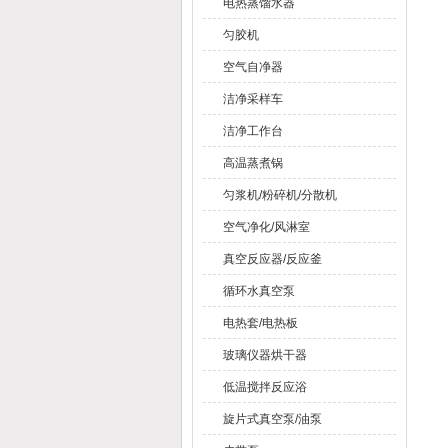
电热蒸馏水器
匀胶机
空气自净器
洁净采样车
洁净工作台
高温蒸煮锅
匀浆机/粉碎机/分散机
空气净化/风淋室
真空反应器/反应釜
循环水真空泵
电热套/电热板
玻璃仪器烘干器
低温搅拌反应浴
旋片式真空泵/油泵