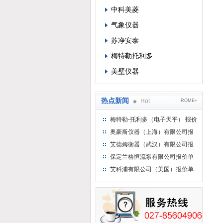
中科美菱
气象仪器
苏净安泰
梅特勒托利多
美壁仪器
热点新闻
Hot
ROME+
梅特勒-托利多（电子天平） 报价
单
奥豪斯仪器（上海）有限公司报
价单
艾德姆衡器（武汉）有限公司报
价单
保定兰格恒流泵有限公司报价单
艾科浦有限公司（美国）报价单