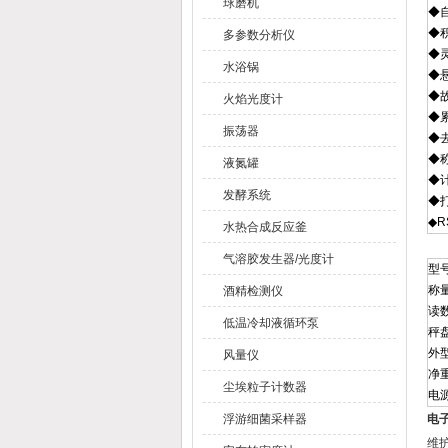
球磨机
◆
◆
多参数分析仪
◆
水浴锅
◆
◆
火焰光度计
◆
振荡器
◆
◆
液氮罐
◆
发酵系统
◆
◆R
水热合成反应釜
气溶胶发生器/光度计
型
称
酒精检测仪
读
低温冷却液循环泵
秤
外
风量仪
净
尘埃粒子计数器
电
浮游细菌采样器
电子
维