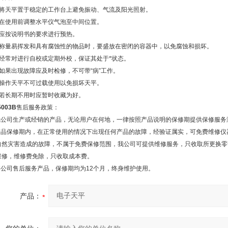
、将天平置于稳定的工作台上避免振动、气流及阳光照射。
、在使用前调整水平仪气泡至中间位置。
、应按说明书的要求进行预热。
、称量易挥发和具有腐蚀性的物品时，要盛放在密闭的容器中，以免腐蚀和损坏。
、经常对进行自校或定期外校，保证其处于*状态。
、如果出现故障应及时检修，不可带“病”工作。
、操作天平不可过载使用以免损坏天平。
、若长期不用时应暂时收藏为好。
5003B
售后服务政策：
.我公司生产或经销的产品，无论用户在何地，一律按照产品说明的保修期提供保修服务
.产品保修期内，在正常使用的情况下出现任何产品的故障，经验证属实，可免费维修
自然灾害造成的故障，不属于免费保修范围，我公司可提供维修服务，只收取所更换零
维修，维修费免除，只收取成本费。
.本公司售后服务产品，保修期均为12个月，终身维护使用。
产品：