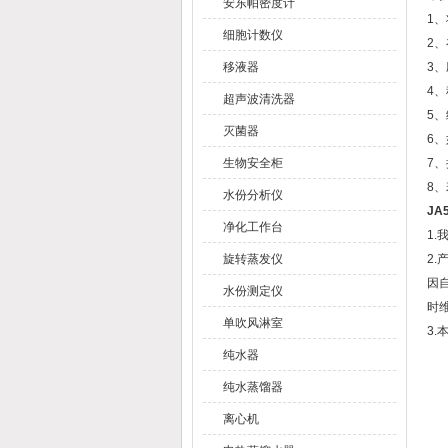
安东帕密度计
1
细胞计数仪
2
移液器
3
4
超声波清洗器
5
灭菌器
6
生物安全柜
7
8
水份分析仪
JA
净化工作台
1
旋转蒸发仪
2
因
水份测定仪
时
单吹风淋室
3
纯水器
纯水蒸馏器
离心机