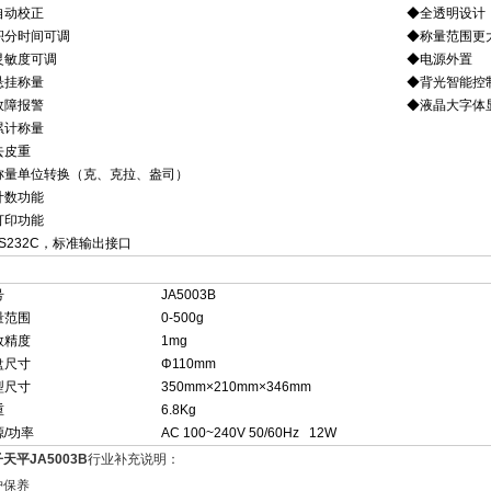
自动校正
◆全透明设计
积分时间可调
◆称量范围更
灵敏度可调
◆电源外置
悬挂称量
◆背光智能控
故障报警
◆液晶大字体
累计称量
去皮重
称量单位转换（克、克拉、盎司）
计数功能
打印功能
S232C，标准输出接口
号
JA5003B
量范围
0-500g
数精度
1mg
盘尺寸
Φ110mm
型尺寸
350mm×210mm×346mm
重
6.8Kg
源/功率
AC 100~240V 50/60Hz 12W
天平JA5003B
行业补充说明：
护保养