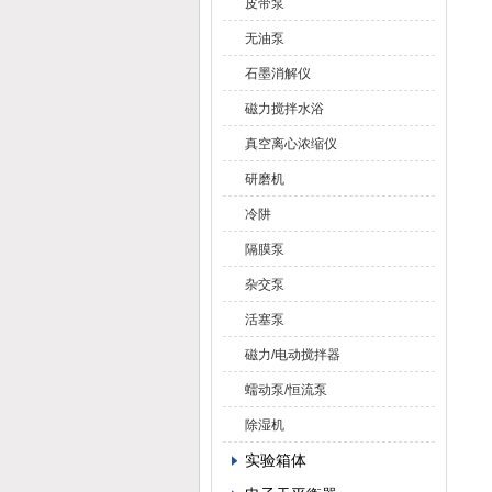
皮带泵
无油泵
石墨消解仪
磁力搅拌水浴
真空离心浓缩仪
研磨机
冷阱
隔膜泵
杂交泵
活塞泵
磁力/电动搅拌器
蠕动泵/恒流泵
除湿机
实验箱体