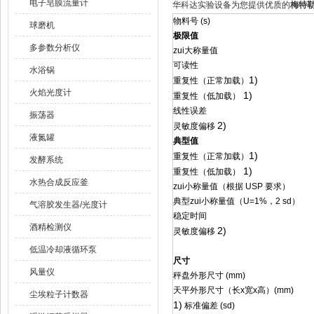
电子皂膜流量计
华科达实验设备为您提供优质的
梅特勒
物料号 (s)
球磨机
极限值
多参数分析仪
zui大称量值
可读性
水浴锅
1)
重复性（正常加载）
火焰光度计
1)
重复性（低加载）
线性误差
振荡器
2)
灵敏度偏移
液氮罐
典型值
1)
重复性（正常加载）
发酵系统
1)
重复性（低加载）
水热合成反应釜
zui小称量值（根据 USP 要求）
典型zui小称量值（U=1%，2 sd）
气溶胶发生器/光度计
稳定时间
酒精检测仪
2)
灵敏度偏移
低温冷却液循环泵
尺寸
风量仪
秤盘外形尺寸 (mm)
天平外形尺寸（长x宽x高）(mm)
尘埃粒子计数器
1)
标准偏差 (sd)