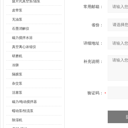
旋片式真空泵/油泵
常用邮箱：
皮带泵
无油泵
省份：
石墨消解仪
磁力搅拌水浴
详细地址：
真空离心浓缩仪
研磨机
补充说明：
冷阱
隔膜泵
杂交泵
活塞泵
验证码：
磁力/电动搅拌器
蠕动泵/恒流泵
除湿机