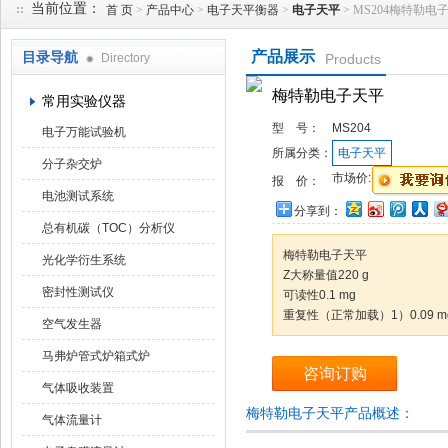
当前位置：
首 页
>
产品中心
>
电子天平衡器
>
电子天平
> MS204梅特勒电
产品展示
目录导航
Directory
Products
武汉华科达实验设备有限公司
梅特勒电子天平
常用实验仪器
型 号：
MS204
电子万能试验机
所属分类：
电子天平
分子杂交炉
市场价:
报 价：
电池测试系统
分享到：
总有机碳（TOC）分析仪
梅特勒电子天平
光化学衍生系统
Z大称量值220 g
密封性测试仪
可读性0.1 mg
重复性（正常加载）1）0.09 mg
空气发生器
马弗炉管式炉箱式炉
咨询订购
气体吸收装置
梅特勒电子天平产品概述：
气体流量计