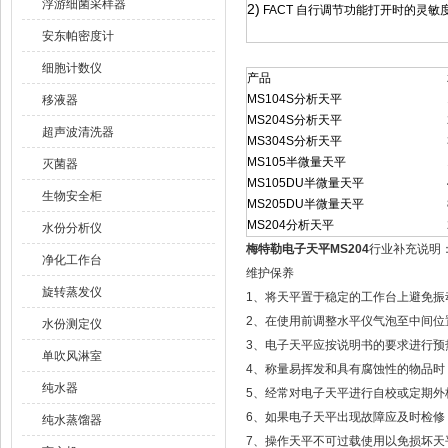
浮游细菌采样器
2)
FACT 自行调节功能打开时的灵敏
安东帕密度计
细胞计数仪
产品
MS104S分析天平
移液器
MS204S分析天平
超声波清洗器
MS304S分析天平
MS105半微量天平
灭菌器
MS105DU半微量天平
生物安全柜
MS205DU半微量天平
MS204分析天平
水份分析仪
梅特勒电子天平MS204
行业补充说明
净化工作台
维护保养
旋转蒸发仪
1、将天平置于稳定的工作台上避免振
2、在使用前调整水平仪气泡至中间位
水份测定仪
3、电子天平应按说明书的要求进行预
单吹风淋室
4、称量易挥发和具有腐蚀性的物品时
纯水器
5、经常对电子天平进行自校或定期外
6、如果电子天平出现故障应及时检修，
纯水蒸馏器
7、操作天平不可过载使用以免损坏天