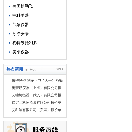
美国博勒飞
中科美菱
气象仪器
苏净安泰
梅特勒托利多
美壁仪器
热点新闻
Hot
ROME+
梅特勒-托利多（电子天平） 报价
单
奥豪斯仪器（上海）有限公司报
价单
艾德姆衡器（武汉）有限公司报
价单
保定兰格恒流泵有限公司报价单
艾科浦有限公司（美国）报价单