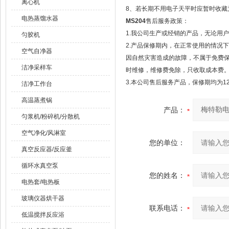
离心机
8、若长期不用电子天平时应暂时收藏
电热蒸馏水器
MS204
售后服务政策：
1.我公司生产或经销的产品，无论用
匀胶机
2.产品保修期内，在正常使用的情况
空气自净器
因自然灾害造成的故障，不属于免费
洁净采样车
时维修，维修费免除，只收取成本费
3.本公司售后服务产品，保修期均为1
洁净工作台
高温蒸煮锅
产品：
匀浆机/粉碎机/分散机
空气净化/风淋室
您的单位：
真空反应器/反应釜
循环水真空泵
您的姓名：
电热套/电热板
玻璃仪器烘干器
联系电话：
低温搅拌反应浴