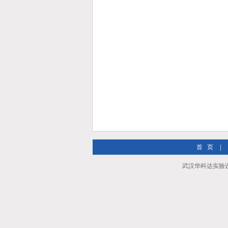
首 页
|
武汉华科达实验设备有