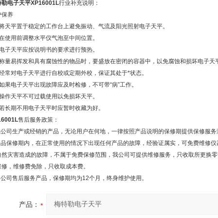
勒电子天平XP16001L
行业补充说明：
护保养
、将天平置于稳定的工作台上避免振动、气流及阳光照射电子天平。
、在使用前调整水平仪气泡至中间位置。
、电子天平应按说明书的要求进行预热。
、称量易挥发和具有腐蚀性的物品时，要盛放在密闭的容器中，以免腐蚀和损坏电子天
、经常对电子天平进行自校或定期外校，保证其处于*状态。
、如果电子天平出现故障应及时检修，不可带“病”工作。
、操作天平不可过载使用以免损坏天平。
、若长期不用电子天平时应暂时收藏为好。
16001L
售后服务政策：
.我公司生产或经销的产品，无论用户在何地，一律按照产品说明的保修期提供保修服务
.产品保修期内，在正常使用的情况下出现任何产品的故障，经验证属实，可免费维修
自然灾害造成的故障，不属于免费保修范围，我公司可提供维修服务，只收取所更换零
维修，维修费免除，只收取成本费。
.本公司售后服务产品，保修期均为12个月，终身维护使用。
产品：