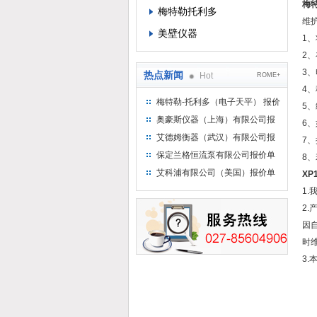
梅特
梅特勒托利多
维
美壁仪器
1
2
3
热点新闻
Hot
ROME+
4
梅特勒-托利多（电子天平） 报价
5
单
奥豪斯仪器（上海）有限公司报
6
价单
艾德姆衡器（武汉）有限公司报
7
价单
保定兰格恒流泵有限公司报价单
8
艾科浦有限公司（美国）报价单
XP
1
2
因
时
3