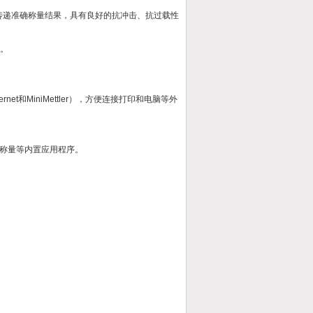
快速度传递准确称量结果，具有良好的抗冲击、抗过载性
性。
rnet和MiniMettler），方便连接打印和电脑等外
称量等内置应用程序。