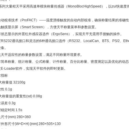
系列大量程天平采用高速单模块称量传感器（MonoBlocHighSpeed），以zui
。
自动校准技术（ProFACT）——温度漂移触发的自动内部校准，确保称量结果的准确
触摸显示屏（Smart Screen），方便天平称量菜单和参数设置。
有状态显示的外置红外感应器选件（ErgoSens），实现天平无需用手接触的操作。
RS232通讯接口和灵活的6种通讯接口选件（RS232、LocalCan、BTS、PS/2、Ethe
设备。
化天平适应性的称量参数设置，满足不同称量环境要求。
有简单称量、统计称量、公式称量、计件称量、百分比称量、密度测定以及优化的动态
E-Loader软件，实现天平软件的即时更新。
术指标
i大称量值 32100g
性 0.1g
i大称量值的重复性(sd) 0.08g
误差 0.3g
稳定时间 1.5s
尺寸(mm) 280×360
外形尺寸(W×D×H) [mm] 280×505×130