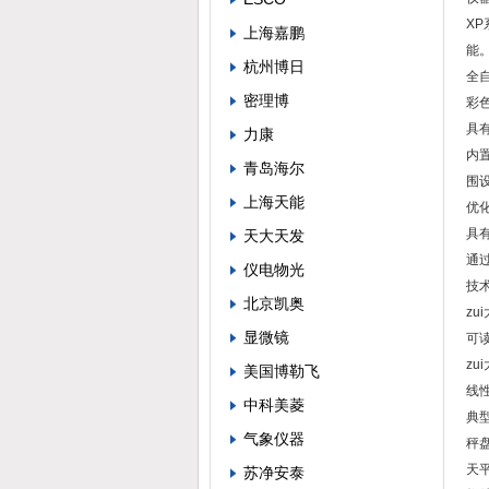
XP
上海嘉鹏
能
杭州博日
全
密理博
彩色
具
力康
内置
青岛海尔
围
上海天能
优
具
天大天发
通过
仪电物光
技
北京凯奥
zu
显微镜
可读
zu
美国博勒飞
线性
中科美菱
典型
气象仪器
秤盘
天平
苏净安泰