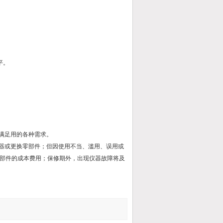
平。
满足用的各种需求。
仪器或更换零部件；但因使用不当、滥用、误用或
部件的成本费用；保修期外，出现仪器故障将及