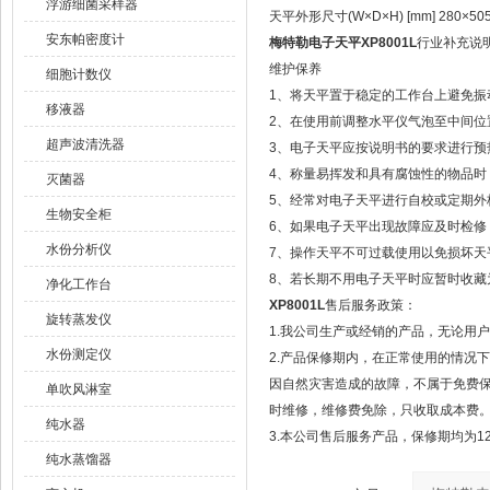
浮游细菌采样器
天平外形尺寸(W×D×H) [mm] 280×50
安东帕密度计
梅特勒电子天平XP8001L
行业补充说
维护保养
细胞计数仪
1、将天平置于稳定的工作台上避免振
移液器
2、在使用前调整水平仪气泡至中间位
超声波清洗器
3、电子天平应按说明书的要求进行预
4、称量易挥发和具有腐蚀性的物品时
灭菌器
5、经常对电子天平进行自校或定期外
生物安全柜
6、如果电子天平出现故障应及时检修，
水份分析仪
7、操作天平不可过载使用以免损坏天
8、若长期不用电子天平时应暂时收藏
净化工作台
XP8001L
售后服务政策：
旋转蒸发仪
1.我公司生产或经销的产品，无论用
水份测定仪
2.产品保修期内，在正常使用的情况
因自然灾害造成的故障，不属于免费
单吹风淋室
时维修，维修费免除，只收取成本费
纯水器
3.本公司售后服务产品，保修期均为1
纯水蒸馏器