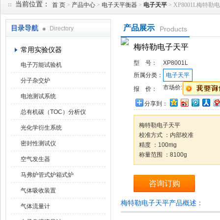
当前位置：
首 页
>
产品中心
>
电子天平衡器
>
电子天平
> XP8001L梅特勒
产品展示
目录导航
Directory
Products
武汉华科达实验设备有限公司
梅特勒电子天平
常用实验仪器
型 号：
XP8001L
电子万能试验机
所属分类：
电子天平
分子杂交炉
市场价:
报 价：
电池测试系统
分享到：
总有机碳（TOC）分析仪
梅特勒电子天平
光化学衍生系统
校准方式 ：内部校准
密封性测试仪
精度 ：100mg
称量范围 ：8100g
空气发生器
马弗炉管式炉箱式炉
咨询订购
气体吸收装置
梅特勒电子天平产品概述：
气体流量计