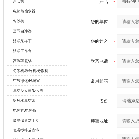
离心机
产品：
电热蒸馏水器
匀胶机
您的单位：
空气自净器
洁净采样车
您的姓名：
洁净工作台
高温蒸煮锅
联系电话：
匀浆机/粉碎机/分散机
空气净化/风淋室
常用邮箱：
真空反应器/反应釜
循环水真空泵
省份：
电热套/电热板
玻璃仪器烘干器
详细地址：
低温搅拌反应浴