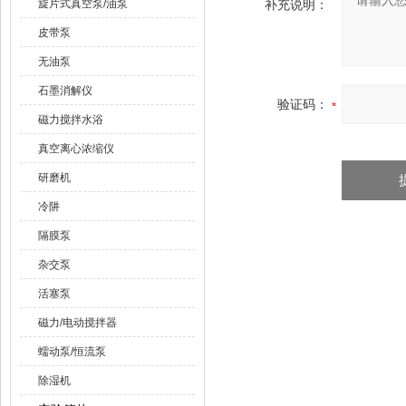
旋片式真空泵/油泵
补充说明：
皮带泵
无油泵
石墨消解仪
验证码：
磁力搅拌水浴
真空离心浓缩仪
研磨机
冷阱
隔膜泵
杂交泵
活塞泵
磁力/电动搅拌器
蠕动泵/恒流泵
除湿机