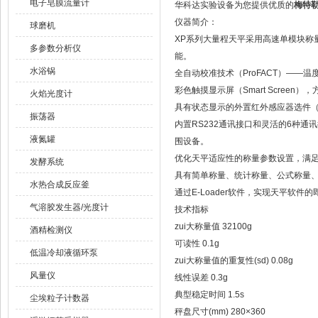
电子皂膜流量计
华科达实验设备为您提供优质的
梅特勒
仪器简介：
球磨机
XP系列大量程天平采用高速单模块称量传
多参数分析仪
能。
水浴锅
全自动校准技术（ProFACT）——
彩色触摸显示屏（Smart Screen
火焰光度计
具有状态显示的外置红外感应器选件（E
振荡器
内置RS232通讯接口和灵活的6种通讯接口选
液氮罐
围设备。
优化天平适应性的称量参数设置，满
发酵系统
具有简单称量、统计称量、公式称量
水热合成反应釜
通过E-Loader软件，实现天平软件
气溶胶发生器/光度计
技术指标
zui大称量值 32100g
酒精检测仪
可读性 0.1g
低温冷却液循环泵
zui大称量值的重复性(sd) 0.08g
风量仪
线性误差 0.3g
典型稳定时间 1.5s
尘埃粒子计数器
秤盘尺寸(mm) 280×360