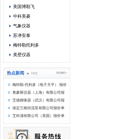
美国博勒飞
中科美菱
气象仪器
苏净安泰
梅特勒托利多
美壁仪器
热点新闻
Hot
ROME+
梅特勒-托利多（电子天平） 报价
单
奥豪斯仪器（上海）有限公司报
价单
艾德姆衡器（武汉）有限公司报
价单
保定兰格恒流泵有限公司报价单
艾科浦有限公司（美国）报价单