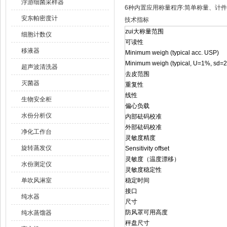
浮游细菌采样器
6种内置应用称量程序:简单称量、计
安东帕密度计
技术指标
zui大称量范围
细胞计数仪
可读性
移液器
Minimum weigh (typical acc. USP)
Minimum weigh (typical, U=1%, sd=2
超声波清洗器
去皮范围
灭菌器
重复性
线性
生物安全柜
偏心负载
水份分析仪
内部砝码校准
外部砝码校准
净化工作台
灵敏度精度
旋转蒸发仪
Sensitivity offset
灵敏度（温度漂移）
水份测定仪
灵敏度稳定性
单吹风淋室
稳定时间
接口
纯水器
尺寸
防风罩可用高度
纯水蒸馏器
秤盘尺寸