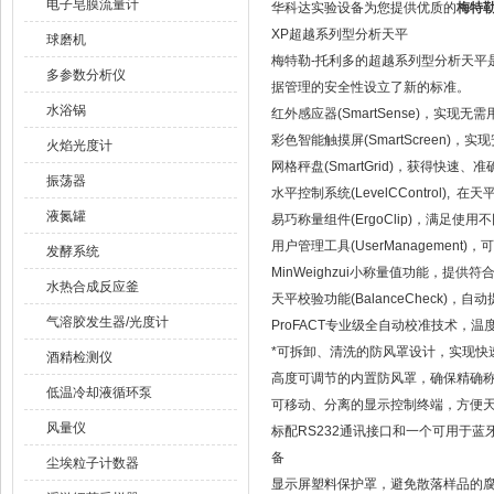
电子皂膜流量计
华科达实验设备为您提供优质的
梅特勒
XP超越系列型分析天平
球磨机
梅特勒-托利多的超越系列型分析天平
多参数分析仪
据管理的安全性设立了新的标准。
水浴锅
红外感应器(SmartSense)，实
彩色智能触摸屏(SmartScreen)
火焰光度计
网格秤盘(SmartGrid)，获得快速、
振荡器
水平控制系统(LevelCControl)
液氮罐
易巧称量组件(ErgoClip)，满足使
用户管理工具(UserManagemen
发酵系统
MinWeighzui小称量值功能，提
水热合成反应釜
天平校验功能(BalanceCheck
气溶胶发生器/光度计
ProFACT专业级全自动校准技术，
*可拆卸、清洗的防风罩设计，实现快
酒精检测仪
高度可调节的内置防风罩，确保精确
低温冷却液循环泵
可移动、分离的显示控制终端，方便
风量仪
标配RS232通讯接口和一个可用于蓝牙
备
尘埃粒子计数器
显示屏塑料保护罩，避免散落样品的