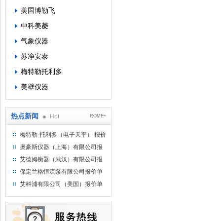
美国博勒飞
中科美菱
气象仪器
苏净安泰
梅特勒托利多
美壁仪器
热点新闻
Hot
ROME+
梅特勒-托利多（电子天平） 报价
单
奥豪斯仪器（上海）有限公司报
价单
艾德姆衡器（武汉）有限公司报
价单
保定兰格恒流泵有限公司报价单
艾科浦有限公司（美国）报价单