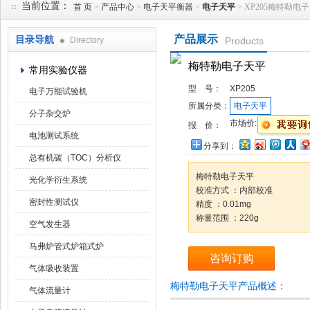
当前位置：
首 页
>
产品中心
>
电子天平衡器
>
电子天平
> XP205梅特勒电
产品展示
目录导航
Directory
Products
武汉华科达实验设备有限公司
梅特勒电子天平
常用实验仪器
型 号：
XP205
电子万能试验机
所属分类：
电子天平
分子杂交炉
市场价:
报 价：
电池测试系统
分享到：
总有机碳（TOC）分析仪
梅特勒电子天平
光化学衍生系统
校准方式 ：内部校准
密封性测试仪
精度 ：0.01mg
称量范围 ：220g
空气发生器
马弗炉管式炉箱式炉
咨询订购
气体吸收装置
梅特勒电子天平产品概述：
气体流量计