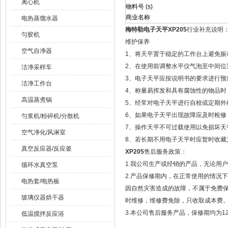
离心机
物料号 (s)
商业名称
电热蒸馏水器
梅特勒电子天平XP205
行业补充说明
匀胶机
维护保养
空气自净器
1、将天平置于稳定的工作台上避免振
2、在使用前调整水平仪气泡至中间位
洁净采样车
3、电子天平应按说明书的要求进行预
洁净工作台
4、称量易挥发和具有腐蚀性的物品时
高温蒸煮锅
5、经常对电子天平进行自校或定期外
6、如果电子天平出现故障应及时检修，
匀浆机/粉碎机/分散机
7、操作天平不可过载使用以免损坏天
空气净化/风淋室
8、若长期不用电子天平时应暂时收藏
真空反应器/反应釜
XP205
售后服务政策：
1.我公司生产或经销的产品，无论用
循环水真空泵
2.产品保修期内，在正常使用的情况
电热套/电热板
因自然灾害造成的故障，不属于免费
玻璃仪器烘干器
时维修，维修费免除，只收取成本费
3.本公司售后服务产品，保修期均为1
低温搅拌反应浴