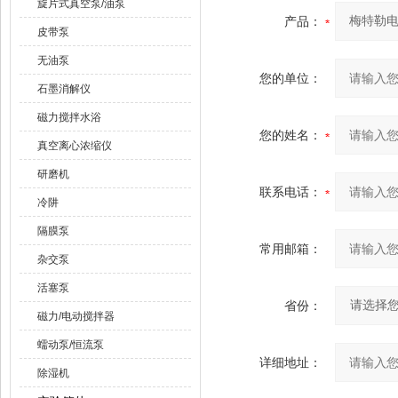
旋片式真空泵/油泵
产品：
皮带泵
无油泵
您的单位：
石墨消解仪
磁力搅拌水浴
您的姓名：
真空离心浓缩仪
研磨机
联系电话：
冷阱
隔膜泵
常用邮箱：
杂交泵
活塞泵
省份：
磁力/电动搅拌器
蠕动泵/恒流泵
详细地址：
除湿机