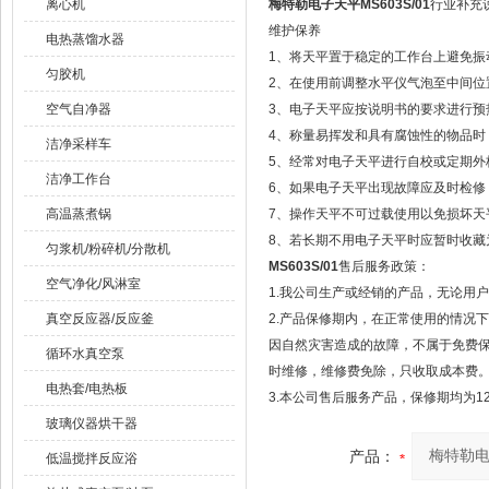
离心机
梅特勒电子天平MS603S/01
行业补充
维护保养
电热蒸馏水器
1、将天平置于稳定的工作台上避免振
匀胶机
2、在使用前调整水平仪气泡至中间位
空气自净器
3、电子天平应按说明书的要求进行预
4、称量易挥发和具有腐蚀性的物品时
洁净采样车
5、经常对电子天平进行自校或定期外
洁净工作台
6、如果电子天平出现故障应及时检修，
高温蒸煮锅
7、操作天平不可过载使用以免损坏天
8、若长期不用电子天平时应暂时收藏
匀浆机/粉碎机/分散机
MS603S/01
售后服务政策：
空气净化/风淋室
1.我公司生产或经销的产品，无论用
真空反应器/反应釜
2.产品保修期内，在正常使用的情况
因自然灾害造成的故障，不属于免费
循环水真空泵
时维修，维修费免除，只收取成本费
电热套/电热板
3.本公司售后服务产品，保修期均为1
玻璃仪器烘干器
产品：
低温搅拌反应浴