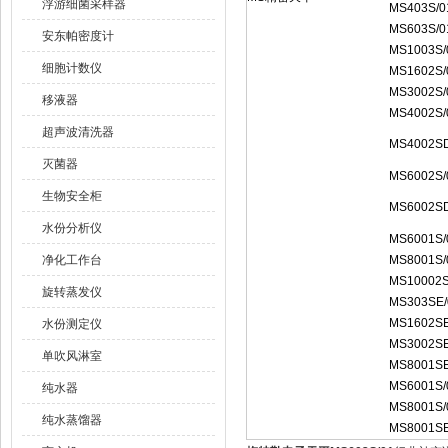
浮游细菌采样器
MS403S/0
MS603S/0
安东帕密度计
MS1003S/
细胞计数仪
MS1602S/
MS3002S/
移液器
MS4002S/
超声波清洗器
MS4002S
灭菌器
MS6002S/
生物安全柜
MS6002S
水份分析仪
MS6001S/
净化工作台
MS8001S/
MS10002
旋转蒸发仪
MS303SE/
MS1602SE
水份测定仪
MS3002SE
单吹风淋室
MS8001SE
MS6001S/
纯水器
MS8001S/
纯水蒸馏器
MS8001SE