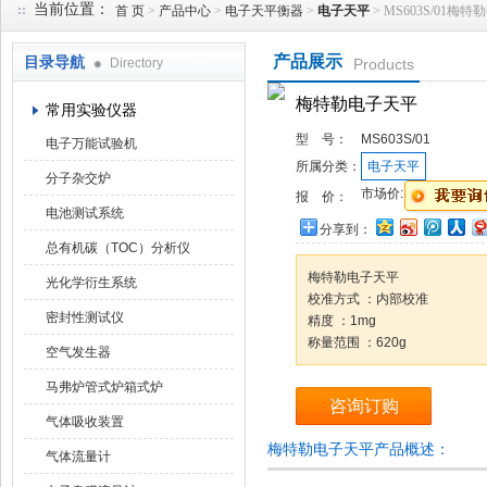
当前位置：
首 页
>
产品中心
>
电子天平衡器
>
电子天平
> MS603S/01梅
产品展示
目录导航
Directory
Products
武汉华科达实验设备有限公司
梅特勒电子天平
常用实验仪器
型 号：
MS603S/01
电子万能试验机
所属分类：
电子天平
分子杂交炉
市场价:
报 价：
电池测试系统
分享到：
总有机碳（TOC）分析仪
梅特勒电子天平
光化学衍生系统
校准方式 ：内部校准
密封性测试仪
精度 ：1mg
称量范围 ：620g
空气发生器
马弗炉管式炉箱式炉
咨询订购
气体吸收装置
梅特勒电子天平产品概述：
气体流量计