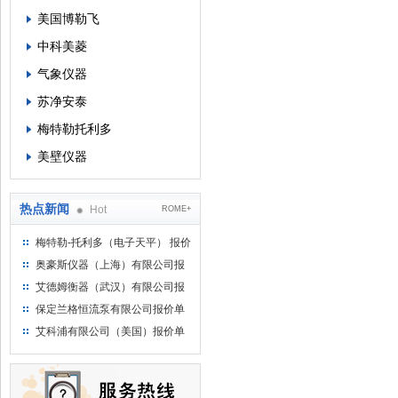
美国博勒飞
中科美菱
气象仪器
苏净安泰
梅特勒托利多
美壁仪器
热点新闻
Hot
ROME+
梅特勒-托利多（电子天平） 报价
单
奥豪斯仪器（上海）有限公司报
价单
艾德姆衡器（武汉）有限公司报
价单
保定兰格恒流泵有限公司报价单
艾科浦有限公司（美国）报价单