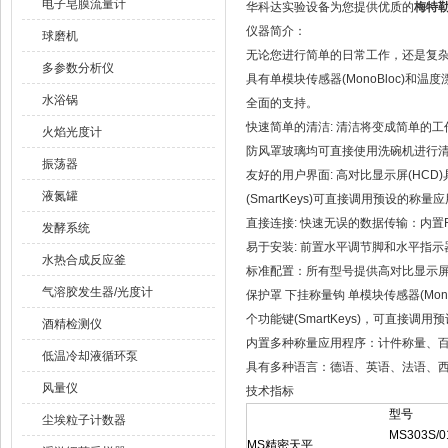
电子皂膜流量计
华科达实验设备为您提供优质的
梅特勒
仪器简介：
球磨机
无论您进行简单的日常工作，还是复杂的
多参数分析仪
具有单模块传感器(MonoBloc)和温
水浴锅
全面的支持。
快速简单的清洁: 清洁将变成简单的工
火焰光度计
防风罩玻璃均可直接使用洗碗机进行
振荡器
友好的用户界面: 高对比显示屏(HC
液氮罐
(SmartKeys)可直接调用预设的称量
直接连接: 快速无误的数据传输：内置
发酵系统
易于安装: 前置水平调节脚和水平指示器
水热合成反应釜
标准配置：所有型号提供高对比显示屏(
气溶胶发生器/光度计
保护罩 下挂称量钩 单模块传感器(Mono
个功能键(SmartKeys)，可直接
酒精检测仪
内置多种称量应用程序：计件称量、
低温冷却液循环泵
具有多种语言：德语、英语、法语、
风量仪
技术指标
型号
尘埃粒子计数器
MS303S/0
MS精密天平