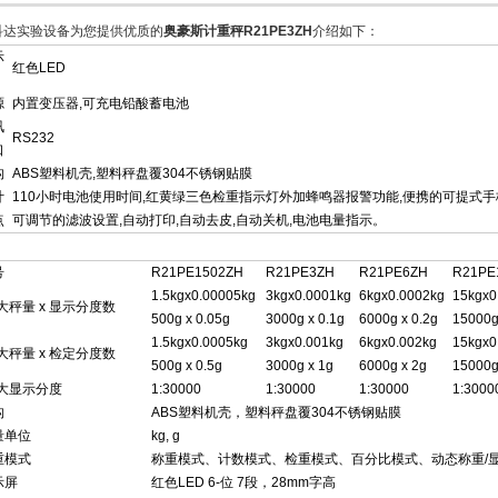
科达实验设备为您提供优质的
奥豪斯计重秤R21PE3ZH
介绍如下：
示
红色LED
源
内置变压器,可充电铅酸蓄电池
讯
RS232
口
构
ABS塑料机壳,塑料秤盘覆304不锈钢贴膜
计
110小时电池使用时间,红黄绿三色检重指示灯外加蜂鸣器报警功能,便携的可提式手柄
点
可调节的滤波设置,自动打印,自动去皮,自动关机,电池电量指示。
号
R21PE1502ZH
R21PE3ZH
R21PE6ZH
R21PE
1.5kgx0.00005kg
3kgx0.0001kg
6kgx0.0002kg
15kgx0
i大秤量 x 显示分度数
500g x 0.05g
3000g x 0.1g
6000g x 0.2g
15000g
1.5kgx0.0005kg
3kgx0.001kg
6kgx0.002kg
15kgx0
i大秤量 x 检定分度数
500g x 0.5g
3000g x 1g
6000g x 2g
15000g
i大显示分度
1:30000
1:30000
1:30000
1:3000
构
ABS塑料机壳，塑料秤盘覆304不锈钢贴膜
量单位
kg, g
重模式
称重模式、计数模式、检重模式、百分比模式、动态称重/
示屏
红色LED 6-位 7段，28mm字高