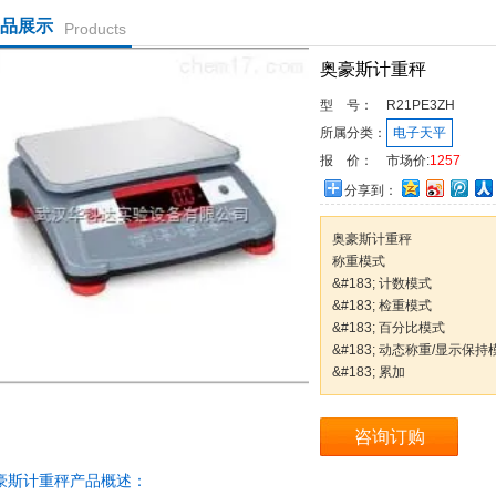
品展示
Products
奥豪斯计重秤
型 号：
R21PE3ZH
所属分类：
电子天平
报 价：
市场价:
1257
分享到：
奥豪斯计重秤
称重模式
&#183; 计数模式
&#183; 检重模式
&#183; 百分比模式
&#183; 动态称重/显示保持
&#183; 累加
咨询订购
豪斯计重秤产品概述：