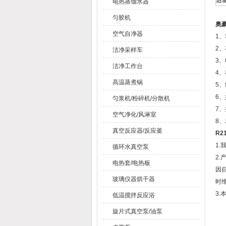
运
电热蒸馏水器
匀胶机
奥
空气自净器
1
2
洁净采样车
3
洁净工作台
4
高温蒸煮锅
5
6
匀浆机/粉碎机/分散机
7
空气净化/风淋室
8
真空反应器/反应釜
R2
1
循环水真空泵
2
电热套/电热板
因
玻璃仪器烘干器
时
3
低温搅拌反应浴
旋片式真空泵/油泵