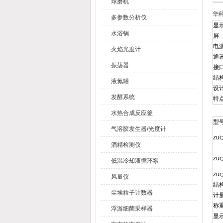
球磨机
华
多参数分析仪
显
水浴锅
屏
电
火焰光度计
通
振荡器
接
结
液氮罐
设
发酵系统
特
水热合成反应釜
型
气溶胶发生器/光度计
zu
酒精检测仪
zu
低温冷却液循环泵
zu
风量仪
结
尘埃粒子计数器
计
称
浮游细菌采样器
显