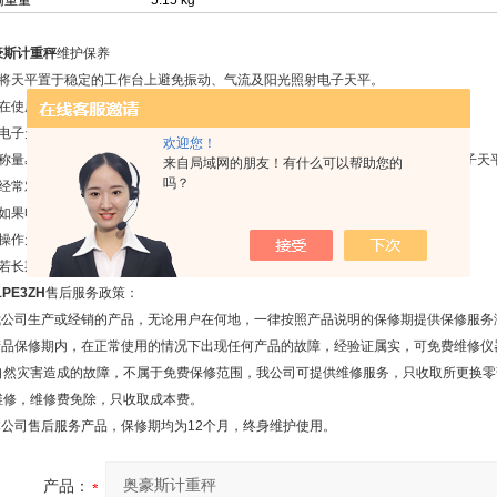
输重量
5.15 kg
豪斯计重秤
维护保养
、将天平置于稳定的工作台上避免振动、气流及阳光照射电子天平。
、在使用前调整水平仪气泡至中间位置。
、电子天平应按说明书的要求进行预热。
欢迎您！
、称量易挥发和具有腐蚀性的物品时，要盛放在密闭的容器中，以免腐蚀和损坏电子天
来自局域网的朋友！有什么可以帮助您的
吗？
、经常对电子天平进行自校或定期外校，保证其处于*状态。
、如果电子天平出现故障应及时检修，不可带“病”工作。
、操作天平不可过载使用以免损坏天平。
、若长期不用电子天平时应暂时收藏为好。
1PE3ZH
售后服务政策：
.我公司生产或经销的产品，无论用户在何地，一律按照产品说明的保修期提供保修服务
.产品保修期内，在正常使用的情况下出现任何产品的故障，经验证属实，可免费维修
自然灾害造成的故障，不属于免费保修范围，我公司可提供维修服务，只收取所更换零
维修，维修费免除，只收取成本费。
.本公司售后服务产品，保修期均为12个月，终身维护使用。
产品：