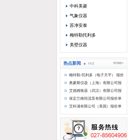
中科美菱
气象仪器
苏净安泰
梅特勒托利多
美壁仪器
热点新闻
Hot
ROME+
梅特勒-托利多（电子天平） 报价
单
奥豪斯仪器（上海）有限公司报
价单
艾德姆衡器（武汉）有限公司报
价单
保定兰格恒流泵有限公司报价单
艾科浦有限公司（美国）报价单