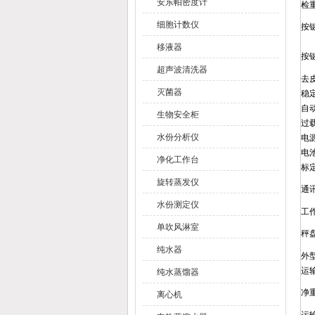
安东帕密度计
检重
细胞计数仪
按
移液器
按
超声波清洗器
去
灭菌器
稳
自
生物安全柜
过
水份分析仪
电
电
净化工作台
标
旋转蒸发仪
通
水份测定仪
工
单吹风淋室
秤盘
纯水器
外型
运输
纯水蒸馏器
净
离心机