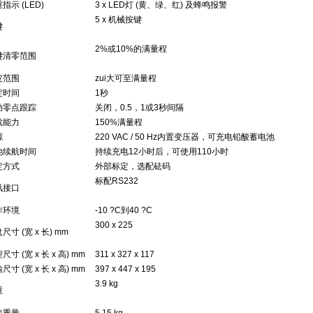
指示 (LED)
3 x LED灯 (黄、绿、红) 及蜂鸣报警
5 x 机械按键
键
2%或10%的满量程
键清零范围
皮范围
zui大可至满量程
定时间
1秒
动零点跟踪
关闭，0.5，1或3秒间隔
载能力
150%满量程
源
220 VAC / 50 Hz内置变压器，可充电铅酸蓄电池
池续航时间
持续充电12小时后，可使用110小时
定方式
外部标定，选配砝码
标配RS232
讯接口
作环境
-10 ?C到40 ?C
300 x 225
尺寸 (宽 x 长) mm
尺寸 (宽 x 长 x 高) mm
311 x 327 x 117
尺寸 (宽 x 长 x 高) mm
397 x 447 x 195
3.9 kg
重