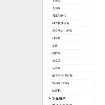
皮带泵
无油泵
石墨消解仪
磁力搅拌水浴
真空离心浓缩仪
研磨机
冷阱
隔膜泵
杂交泵
活塞泵
磁力/电动搅拌器
蠕动泵/恒流泵
除湿机
实验箱体