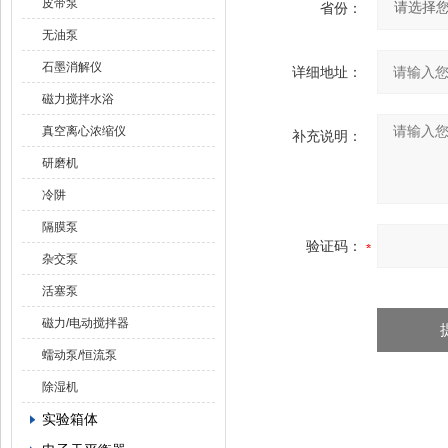
皮带泵
省份：
无油泵
石墨消解仪
详细地址：
磁力搅拌水浴
真空离心浓缩仪
补充说明：
研磨机
冷阱
隔膜泵
验证码：
杂交泵
活塞泵
磁力/电动搅拌器
蠕动泵/恒流泵
除湿机
实验箱体