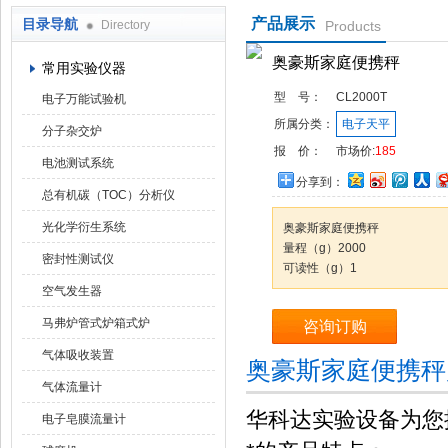
产品展示
目录导航
Directory
Products
武汉华科达实验设备有限公司
奥豪斯家庭便携秤
常用实验仪器
型 号：
CL2000T
电子万能试验机
所属分类：
电子天平
分子杂交炉
报 价：
市场价:
185
电池测试系统
分享到：
总有机碳（TOC）分析仪
光化学衍生系统
奥豪斯家庭便携秤
量程（g）2000
密封性测试仪
可读性（g）1
空气发生器
马弗炉管式炉箱式炉
咨询订购
气体吸收装置
奥豪斯家庭便携秤
气体流量计
华科达实验设备为您
电子皂膜流量计