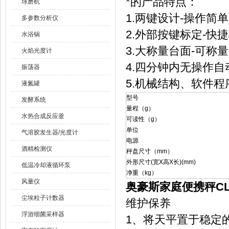
*的产品特点：
球磨机
1.两键设计-操作简
多参数分析仪
2.外部按键标定-快
水浴锅
3.大称量台面-可称
火焰光度计
4.四分钟内无操作
振荡器
5.机械结构、软件
液氮罐
型号
发酵系统
量程（g）
水热合成反应釜
可读性（g）
单位
气溶胶发生器/光度计
电源
酒精检测仪
秤盘尺寸（mm）
外形尺寸(宽X高X长)(mm)
低温冷却液循环泵
净重（kg）
风量仪
奥豪斯家庭便携秤CL2
尘埃粒子计数器
维护保养
浮游细菌采样器
1、将天平置于稳定