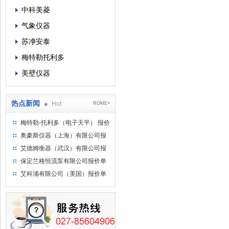
中科美菱
气象仪器
苏净安泰
梅特勒托利多
美壁仪器
热点新闻
Hot
ROME+
梅特勒-托利多（电子天平） 报价
单
奥豪斯仪器（上海）有限公司报
价单
艾德姆衡器（武汉）有限公司报
价单
保定兰格恒流泵有限公司报价单
艾科浦有限公司（美国）报价单