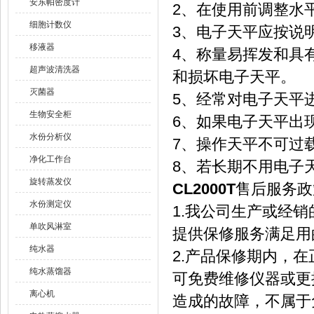
安东帕密度计
2、在使用前调整水
细胞计数仪
3、电子天平应按说
移液器
4、称量易挥发和具
超声波清洗器
和损坏电子天平。
灭菌器
5、经常对电子天平
生物安全柜
6、如果电子天平出
水份分析仪
7、操作天平不可过
净化工作台
8、若长期不用电子
旋转蒸发仪
CL2000T
售后服务政
水份测定仪
1.我公司生产或经
单吹风淋室
提供保修服务满足用
纯水器
2.产品保修期内，
纯水蒸馏器
可免费维修仪器或更
离心机
造成的故障，不属于