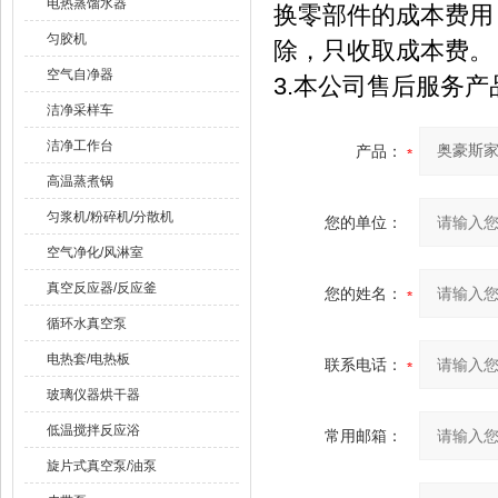
电热蒸馏水器
换零部件的成本费用
匀胶机
除，只收取成本费。
空气自净器
3.本公司售后服务
洁净采样车
洁净工作台
产品：
高温蒸煮锅
匀浆机/粉碎机/分散机
您的单位：
空气净化/风淋室
真空反应器/反应釜
您的姓名：
循环水真空泵
电热套/电热板
联系电话：
玻璃仪器烘干器
低温搅拌反应浴
常用邮箱：
旋片式真空泵/油泵