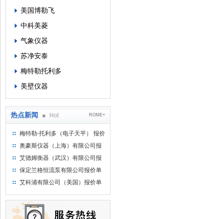
美国博勒飞
中科美菱
气象仪器
苏净安泰
梅特勒托利多
美壁仪器
热点新闻
Hot
ROME+
梅特勒-托利多（电子天平） 报价
单
奥豪斯仪器（上海）有限公司报
价单
艾德姆衡器（武汉）有限公司报
价单
保定兰格恒流泵有限公司报价单
艾科浦有限公司（美国）报价单