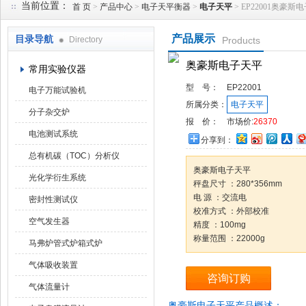
当前位置：
首 页
>
产品中心
>
电子天平衡器
>
电子天平
> EP22001奥豪斯
产品展示
目录导航
Directory
Products
武汉华科达实验设备有限公司
奥豪斯电子天平
常用实验仪器
型 号：
EP22001
电子万能试验机
所属分类：
电子天平
分子杂交炉
报 价：
市场价:
26370
电池测试系统
分享到：
总有机碳（TOC）分析仪
奥豪斯电子天平
光化学衍生系统
秤盘尺寸 ：280*356mm
电 源 ：交流电
密封性测试仪
校准方式 ：外部校准
空气发生器
精度 ：100mg
称量范围 ：22000g
马弗炉管式炉箱式炉
气体吸收装置
咨询订购
气体流量计
奥豪斯电子天平产品概述：