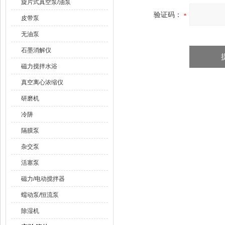
旋片式真空泵/油泵
验证码：
皮带泵
无油泵
石墨消解仪
磁力搅拌水浴
真空离心浓缩仪
研磨机
冷阱
隔膜泵
杂交泵
活塞泵
磁力/电动搅拌器
蠕动泵/恒流泵
除湿机