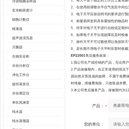
1、将天平置于稳定的工作台上避免振
浮游细菌采样器
2、在使用前调整水平仪气泡至中间位
安东帕密度计
3、电子天平应按说明书的要求进行预
细胞计数仪
4、称量易挥发和具有腐蚀性的物品时
5、经常对电子天平进行自校或定期外
移液器
6、如果电子天平出现故障应及时检修，
超声波清洗器
7、操作天平不可过载使用以免损坏天
灭菌器
8、若长期不用电子天平时应暂时收藏
EP22001
售后服务政策：
生物安全柜
1.我公司生产或经销的产品，无论用
水份分析仪
2.产品保修期内，在正常使用的情况
净化工作台
因自然灾害造成的故障，不属于免费
时维修，维修费免除，只收取成本费
旋转蒸发仪
3.本公司售后服务产品，保修期均为1
水份测定仪
单吹风淋室
产品：
纯水器
纯水蒸馏器
您的单位：