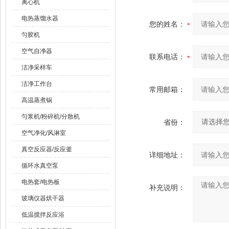
离心机
电热蒸馏水器
您的姓名：
匀胶机
空气自净器
联系电话：
洁净采样车
洁净工作台
常用邮箱：
高温蒸煮锅
匀浆机/粉碎机/分散机
省份：
空气净化/风淋室
真空反应器/反应釜
详细地址：
循环水真空泵
电热套/电热板
补充说明：
玻璃仪器烘干器
低温搅拌反应浴