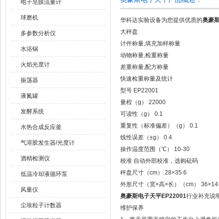
电子皂膜流量计
球磨机
华科达实验设备为您提供优质的
奥豪斯
大秤盘
多参数分析仪
计件称量,填充加样称量
水浴锅
动物称量,检重称量
火焰光度计
差重称量,配方称量
快速检重称量及统计
振荡器
型号 EP22001
液氮罐
量程（g） 22000
发酵系统
可读性（g） 0.1
重复性（标准偏差）（g） 0.1
水热合成反应釜
线性误差（±g） 0.4
气溶胶发生器/光度计
操作温度范围（℃） 10-30
酒精检测仪
校准 自动外部校准，选购砝码
秤盘尺寸（cm） 28×35.6
低温冷却液循环泵
外形尺寸（宽×高×长）（cm） 36×14×
风量仪
奥豪斯电子天平EP22001
行业补充说
尘埃粒子计数器
维护保养