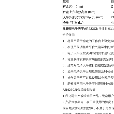
校准
自
秤盘尺寸 (mm)
Ø
秤盘上方有效高度 (mm)
1
天平外形尺寸(宽x高x长) (mm)
2
净重 / 毛重 (kg)
4.
奥豪斯电子天平AR423CN
行业补充说
维护保养
1、将天平置于稳定的工作台上避免振
2、在使用前调整水平仪气泡至中间位
3、电子天平应按说明书的要求进行预
4、称量易挥发和具有腐蚀性的物品时
5、经常对电子天平进行自校或定期外
6、如果电子天平出现故障应及时检修，
7、操作天平不可过载使用以免损坏天
8、若长期不用电子天平时应暂时收藏
AR423CN
售后服务政策：
1.我公司生产或经销的产品，无论用
2.产品保修期内，在正常使用的情况
因自然灾害造成的故障，不属于免费