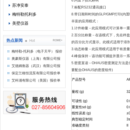
6.内置下挂式称钩
苏净安泰
7.标配RS232通讯接口
梅特勒托利多
8.带日期和时间的GLP/GMP打印(内
丰富的应用模式：
美壁仪器
1.计件称量－此应用模式可计算单一
2.百分比称量－在该模式下，先在秤
热点新闻
Hot
ROME+
的百分比方式显示。此模式适用于溶
3.动态称量－此应用模式适用于有质
梅特勒-托利多（电子天平） 报价
4.峰值保持－该功能可捕捉并显示一
单
奥豪斯仪器（上海）有限公司报
5.密度直读－OHAUS密度测定方法
价单
艾德姆衡器（武汉）有限公司报
要配合OHAUS的密度组件)
价单
保定兰格恒流泵有限公司报价单
产品型号
A
艾科浦有限公司（美国）报价单
量程 (g)
3
可读性 (g)
0
重复性sd (g)
0
线性误差 (g)
±
典型稳定时间
3
准确度类别
II