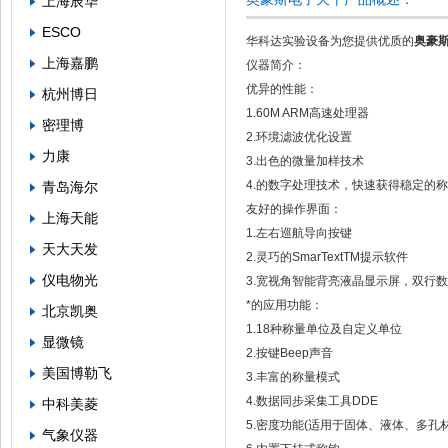
上海辰华
ESCO
华科达实验设备为您提供优质的
奥豪斯
上海嘉鹏
仪器简介：
优异的性能：
杭州博日
1.60M ARM高速处理器
密理博
2.环境滤波优化设置
力康
3.出色的微量加样技术
4.的数字处理技术，快速获得稳定的
青岛海尔
友好的操作界面：
上海天能
1.左右巡航导向按键
天大天发
2.灵巧的SmarTextTM提示软件
仪电物光
3.宽视角智能背亮液晶显示屏，双行
*的应用功能：
北京凯奥
1.18种称量单位及自定义单位
显微镜
2.按键Beep声音
美国博勒飞
3.丰富的称量模式
4.数据同步采集工具DDE
中科美菱
5.密度功能(适用于固体、液体、多孔
气象仪器