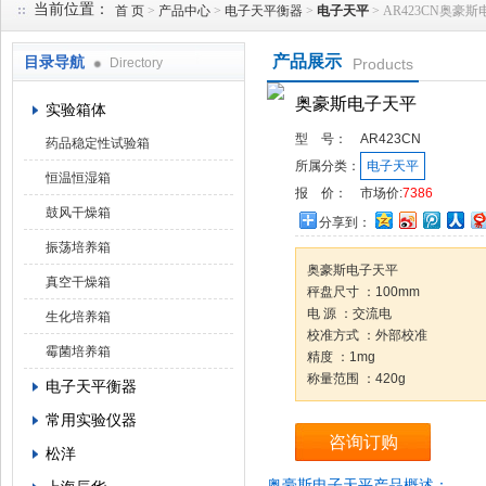
当前位置：
首 页
>
产品中心
>
电子天平衡器
>
电子天平
> AR423CN奥豪
产品展示
目录导航
Directory
Products
武汉华科达实验设备有限公司
奥豪斯电子天平
实验箱体
型 号：
AR423CN
药品稳定性试验箱
所属分类：
电子天平
恒温恒湿箱
报 价：
市场价:
7386
鼓风干燥箱
分享到：
振荡培养箱
奥豪斯电子天平
真空干燥箱
秤盘尺寸 ：100mm
电 源 ：交流电
生化培养箱
校准方式 ：外部校准
霉菌培养箱
精度 ：1mg
称量范围 ：420g
电子天平衡器
常用实验仪器
咨询订购
松洋
奥豪斯电子天平产品概述：