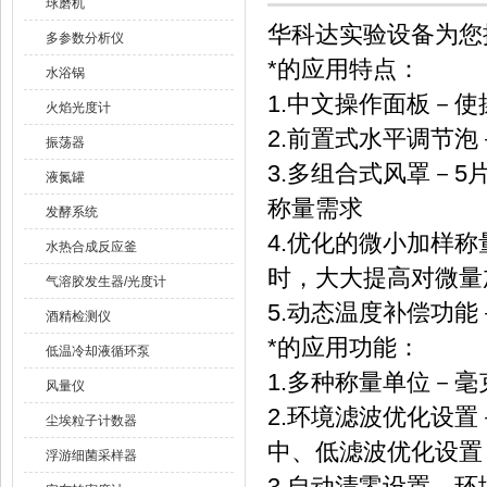
球磨机
华科达实验设备为您
多参数分析仪
*的应用特点：
水浴锅
1.中文操作面板－
火焰光度计
2.前置式水平调节
振荡器
3.多组合式风罩－
液氮罐
称量需求
发酵系统
4.优化的微小加样
水热合成反应釜
时，大大提高对微量
气溶胶发生器/光度计
5.动态温度补偿功
酒精检测仪
*的应用功能：
低温冷却液循环泵
1.多种称量单位－
风量仪
2.环境滤波优化设
尘埃粒子计数器
中、低滤波优化设置
浮游细菌采样器
3.自动清零设置－