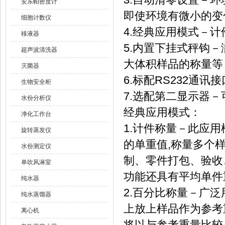
安东帕密度计
即使环境有微小的变
细胞计数仪
4.经典应用模式－
移液器
5.内置下挂式秤钩
超声波清洗器
大体积样品的称量等
灭菌器
6.标配RS232通
生物安全柜
7.选配第二显示器
水份分析仪
经典应用模式：
净化工作台
1.计件称量－此应
旋转蒸发仪
的单重值,称量多个
水份测定仪
制、零件打包、验收
单吹风淋室
功能还具有平均单件
纯水器
2.百分比称量－广
纯水蒸馏器
上放上样品作为参考
离心机
将以与参考重量比较