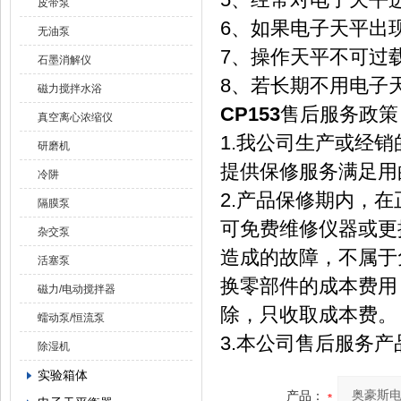
皮带泵
6、如果电子天平出
无油泵
7、操作天平不可过
石墨消解仪
8、若长期不用电子
磁力搅拌水浴
CP153
售后服务政策
真空离心浓缩仪
1.我公司生产或经
研磨机
提供保修服务满足用
冷阱
2.产品保修期内，
隔膜泵
可免费维修仪器或更
杂交泵
造成的故障，不属于
活塞泵
换零部件的成本费用
磁力/电动搅拌器
除，只收取成本费。
蠕动泵/恒流泵
3.本公司售后服务
除湿机
实验箱体
产品：