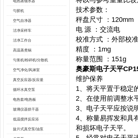
电热蒸馏水器
技术参数：
匀胶机
秤盘尺寸 ：120mm
空气自净器
电 源 ：交流电
洁净采样车
校准方式 ：外部校
洁净工作台
精度 ：1mg
高温蒸煮锅
称量范围 ：151g
匀浆机/粉碎机/分散机
奥豪斯电子天平CP1
空气净化/风淋室
维护保养
真空反应器/反应釜
1、将天平置于稳定
循环水真空泵
2、在使用前调整水
电热套/电热板
3、电子天平应按说
玻璃仪器烘干器
4、称量易挥发和具
低温搅拌反应浴
和损坏电子天平。
旋片式真空泵/油泵
5、经常对电子天平