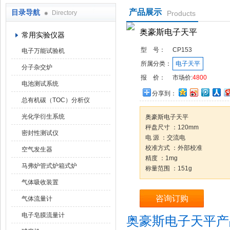
产品展示
目录导航
Directory
Products
武汉华科达实验设备有限公司
奥豪斯电子天平
常用实验仪器
型 号：
CP153
电子万能试验机
所属分类：
电子天平
分子杂交炉
报 价：
市场价:
4800
电池测试系统
分享到：
总有机碳（TOC）分析仪
光化学衍生系统
奥豪斯电子天平
秤盘尺寸 ：120mm
密封性测试仪
电 源 ：交流电
校准方式 ：外部校准
空气发生器
精度 ：1mg
马弗炉管式炉箱式炉
称量范围 ：151g
气体吸收装置
咨询订购
气体流量计
电子皂膜流量计
奥豪斯电子天平产