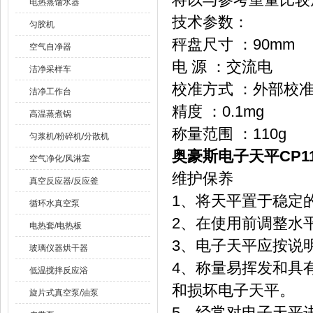
电热蒸馏水器
技术参数：
匀胶机
秤盘尺寸 ：90mm
空气自净器
电 源 ：交流电
洁净采样车
校准方式 ：外部校
洁净工作台
精度 ：0.1mg
高温蒸煮锅
称量范围 ：110g
匀浆机/粉碎机/分散机
奥豪斯电子天平CP11
空气净化/风淋室
维护保养
真空反应器/反应釜
1、将天平置于稳定
循环水真空泵
2、在使用前调整水
电热套/电热板
3、电子天平应按说
玻璃仪器烘干器
4、称量易挥发和具
低温搅拌反应浴
和损坏电子天平。
旋片式真空泵/油泵
5、经常对电子天平