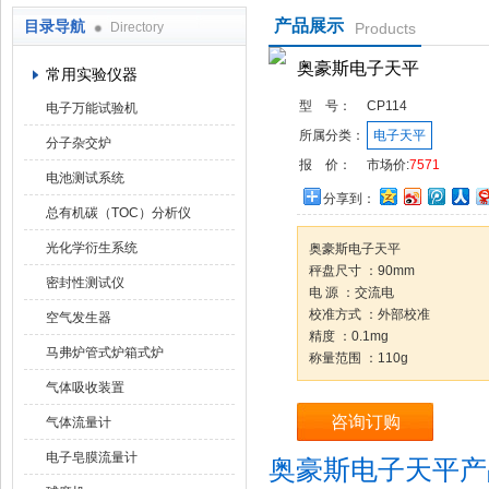
产品展示
目录导航
Directory
Products
武汉华科达实验设备有限公司
奥豪斯电子天平
常用实验仪器
型 号：
CP114
电子万能试验机
所属分类：
电子天平
分子杂交炉
报 价：
市场价:
7571
电池测试系统
分享到：
总有机碳（TOC）分析仪
光化学衍生系统
奥豪斯电子天平
秤盘尺寸 ：90mm
密封性测试仪
电 源 ：交流电
校准方式 ：外部校准
空气发生器
精度 ：0.1mg
马弗炉管式炉箱式炉
称量范围 ：110g
气体吸收装置
咨询订购
气体流量计
电子皂膜流量计
奥豪斯电子天平产