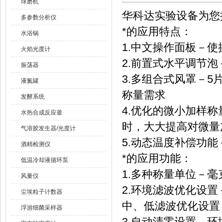
球磨机
华科达实验设备为您
多参数分析仪
*的应用特点：
水浴锅
1.中文操作面板－
火焰光度计
2.前置式水平调节
振荡器
3.多组合式风罩－
液氮罐
称量需求
发酵系统
4.优化的微小加样
水热合成反应釜
时，大大提高对微量
气溶胶发生器/光度计
5.动态温度补偿功
酒精检测仪
*的应用功能：
低温冷却液循环泵
1.多种称量单位－
风量仪
2.环境滤波优化设
尘埃粒子计数器
中、低滤波优化设置
浮游细菌采样器
3.自动清零设置－