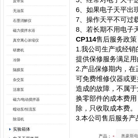
皮带泵
6、如果电子天平出
无油泵
7、操作天平不可过
石墨消解仪
8、若长期不用电子
磁力搅拌水浴
CP114
售后服务政策
真空离心浓缩仪
1.我公司生产或经
研磨机
提供保修服务满足用
冷阱
2.产品保修期内，
隔膜泵
可免费维修仪器或更
杂交泵
造成的故障，不属于
活塞泵
换零部件的成本费用
磁力/电动搅拌器
除，只收取成本费。
蠕动泵/恒流泵
3.本公司售后服务
除湿机
实验箱体
产品：