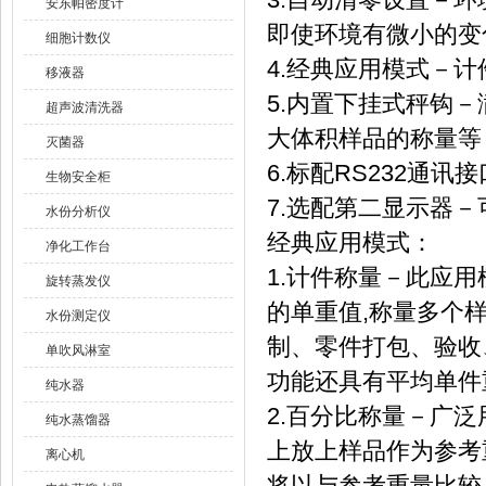
安东帕密度计
即使环境有微小的变
细胞计数仪
4.经典应用模式－
移液器
5.内置下挂式秤钩
超声波清洗器
大体积样品的称量等
灭菌器
6.标配RS232通
生物安全柜
7.选配第二显示器
水份分析仪
经典应用模式：
净化工作台
1.计件称量－此应
旋转蒸发仪
的单重值,称量多个
水份测定仪
制、零件打包、验收
单吹风淋室
功能还具有平均单件
纯水器
2.百分比称量－广
纯水蒸馏器
上放上样品作为参考
离心机
将以与参考重量比较