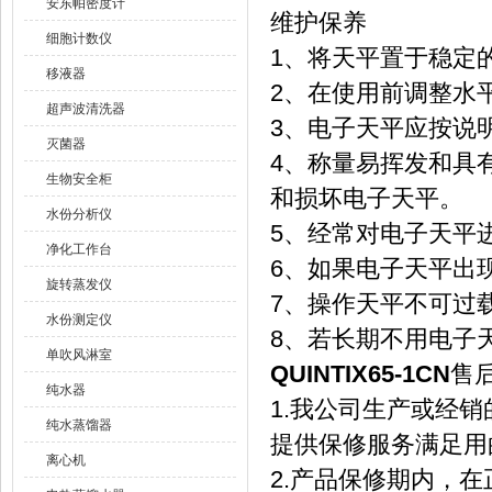
安东帕密度计
维护保养
细胞计数仪
1、将天平置于稳定
移液器
2、在使用前调整水
超声波清洗器
3、电子天平应按说
灭菌器
4、称量易挥发和具
生物安全柜
和损坏电子天平。
水份分析仪
5、经常对电子天平
净化工作台
6、如果电子天平出
旋转蒸发仪
7、操作天平不可过
水份测定仪
8、若长期不用电子
单吹风淋室
QUINTIX65-1CN
售
纯水器
1.我公司生产或经
纯水蒸馏器
提供保修服务满足用
离心机
2.产品保修期内，