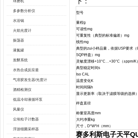
下：
球磨机
多参数分析仪
型号
水浴锅
量程g
可读性mg
火焰光度计
可重复性（典型的标准偏差）mg
振荡器
线性mg
典型的zui小样品量，依据USP要求（80
液氮罐
SQP秤盘）mg
发酵系统
灵敏度漂移+10°C…+30°C（±ppm/K
典型稳定时间s
水热合成反应釜
Iso CAL
气溶胶发生器/光度计
温度变化K
时间间隔h
酒精检测仪
显示更新率（取决于滤膜等级的选择）
低温冷却液循环泵
秤盘直径
风量仪
称量室高度mm
尘埃粒子计数器
大约净重kg
尺寸，D*W*H（mm）
浮游细菌采样器
赛多利斯电子天平QUIN