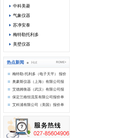
中科美菱
气象仪器
苏净安泰
梅特勒托利多
美壁仪器
热点新闻
Hot
ROME+
梅特勒-托利多（电子天平） 报价
单
奥豪斯仪器（上海）有限公司报
价单
艾德姆衡器（武汉）有限公司报
价单
保定兰格恒流泵有限公司报价单
艾科浦有限公司（美国）报价单