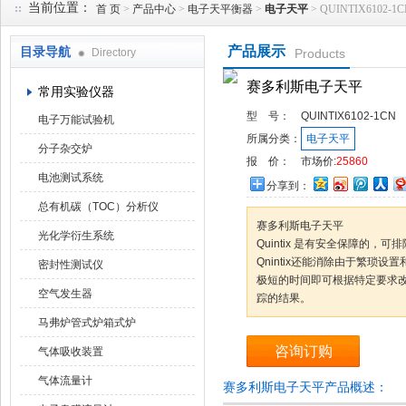
当前位置：
首 页
>
产品中心
>
电子天平衡器
>
电子天平
> QUINTIX610
产品展示
目录导航
Directory
Products
武汉华科达实验设备有限公司
赛多利斯电子天平
常用实验仪器
型 号：
QUINTIX6102-1CN
电子万能试验机
所属分类：
电子天平
分子杂交炉
报 价：
市场价:
25860
电池测试系统
分享到：
总有机碳（TOC）分析仪
赛多利斯电子天平
光化学衍生系统
Quintix 是有安全保障的
Qnintix还能消除由于繁琐
密封性测试仪
极短的时间即可根据特定要求改变
空气发生器
踪的结果。
马弗炉管式炉箱式炉
咨询订购
气体吸收装置
气体流量计
赛多利斯电子天平产品概述：