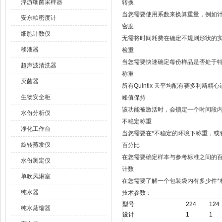
浮游细菌采样器
转换
当您需要使用系数来换算重量，例如
安东帕密度计
密度
细胞计数仪
无需将时间耗费在确定不规则形状的
移液器
检重
当您需要快速确定每份样品是否处于
超声波清洗器
称重
灭菌器
所有Quintix 天平均配有赛多利斯
生物安全柜
峰值保持
该功能被激活时，会锁定一个时间段内
水份分析仪
不稳定称重
净化工作台
当您需要在*不稳定的环境下称重，或
旋转蒸发仪
百分比
在您需要确定样本与参考标准之间的
水份测定仪
计数
单吹风淋室
在您需要了解一个包装袋内有多少件*
纯水器
技术参数：
型号
224
124
纯水蒸馏器
设计
1
1