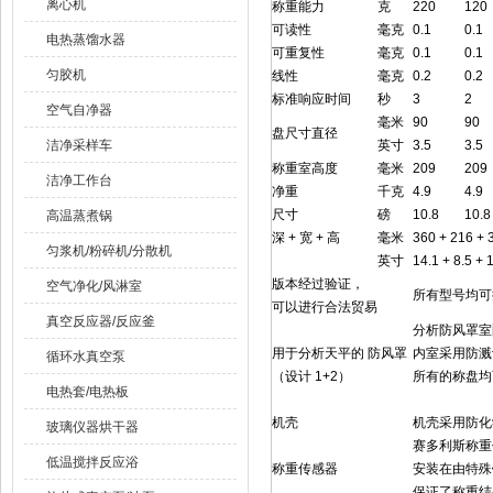
离心机
称重能力
克
220
120
可读性
毫克
0.1
0.1
电热蒸馏水器
可重复性
毫克
0.1
0.1
匀胶机
线性
毫克
0.2
0.2
标准响应时间
秒
3
2
空气自净器
毫米
90
90
盘尺寸直径
洁净采样车
英寸
3.5
3.5
称重室高度
毫米
209
209
洁净工作台
净重
千克
4.9
4.9
尺寸
磅
10.8
10.8
高温蒸煮锅
深 + 宽 + 高
毫米
360 + 216 
匀浆机/粉碎机/分散机
英寸
14.1 + 8.5 
版本经过验证，
空气净化/风淋室
所有型号均可
可以进行合法贸易
真空反应器/反应釜
分析防风罩室
用于分析天平的 防风罩
内室采用防溅
循环水真空泵
（设计 1+2）
所有的称盘均
电热套/电热板
机壳
机壳采用防化
玻璃仪器烘干器
赛多利斯称重
低温搅拌反应浴
称重传感器
安装在由特殊
保证了称重结