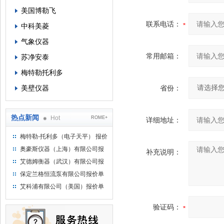
美国博勒飞
联系电话：
中科美菱
气象仪器
常用邮箱：
苏净安泰
梅特勒托利多
美壁仪器
省份：
热点新闻
Hot
ROME+
详细地址：
梅特勒-托利多（电子天平） 报价
单
奥豪斯仪器（上海）有限公司报
补充说明：
价单
艾德姆衡器（武汉）有限公司报
价单
保定兰格恒流泵有限公司报价单
艾科浦有限公司（美国）报价单
验证码：