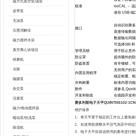
旋片式真空泵/油泵
校准
isoCAL 
皮带泵
迷你 USB 端
无油泵
自动识别赛多利斯
接口
石墨消解仪
直接传输数据至 
数据输出间隔
磁力搅拌水浴
可选择SBI 
真空离心浓缩仪
管理员锁
用于防止意外
防尘罩
提供额外的防
研磨机
防盗装置
肯辛顿锁，可
冷阱
支持用户的实
内置应用程序
稳定称重、检
隔膜泵
吊钩称重
标准内置功能
杂交泵
附件
请参见 Quin
开发和制造
在德国开发和
活塞泵
赛多利斯电子天平QUINTIX6102-1CN
磁力/电动搅拌器
维护保养
1、将天平置于稳定的工作台上避免振
蠕动泵/恒流泵
2、在使用前调整水平仪气泡至中间位
除湿机
3、电子天平应按说明书的要求进行预