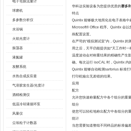
电子皂膜流量计
华科达实验设备为您提供优质的
赛多利
球磨机
特点
多参数分析仪
Quintix 能够极大地简化在电子表格
Microsoft® Office 程序
水浴锅
殊配置设置。
火焰光度计
在严苛的“模拟测试室”内，Quinti
振荡器
用之后，天平仍能提供如*天工作时一
温度波动会对称重结果的精确性产生影响。
液氮罐
确。每次运行 isoCAL 时，Quintix
发酵系统
Quintix 能够自动检测sartoriu
水热合成反应釜
打印机输出无差错的结果。
应用
气溶胶发生器/光度计
配方
酒精检测仪
允许您快速称量配方中各个组分的重量，
低温冷却液循环泵
组分
使您可以轻松地称出配方中各组分的
风量仪
统计
尘埃粒子计数器
当您需要知道整组不同样品的标准偏