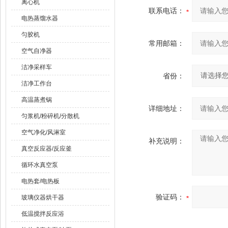
离心机
联系电话：
电热蒸馏水器
匀胶机
常用邮箱：
空气自净器
洁净采样车
省份：
洁净工作台
高温蒸煮锅
详细地址：
匀浆机/粉碎机/分散机
空气净化/风淋室
补充说明：
真空反应器/反应釜
循环水真空泵
电热套/电热板
验证码：
玻璃仪器烘干器
低温搅拌反应浴