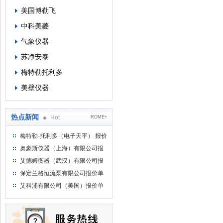
美国博勒飞
中科美菱
气象仪器
苏净安泰
梅特勒托利多
美壁仪器
热点新闻
Hot
ROME+
梅特勒-托利多（电子天平） 报价
单
奥豪斯仪器（上海）有限公司报
价单
艾德姆衡器（武汉）有限公司报
价单
保定兰格恒流泵有限公司报价单
艾科浦有限公司（美国）报价单