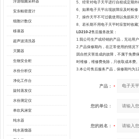
浮游细菌采样器
5、经常对电子天平进行自校或定期外
6、如果电子天平出现故障应及时检修，
安东帕密度计
7、操作天平不可过载使用以免损坏天
细胞计数仪
8、若长期不用电子天平时应暂时收藏
移液器
LD210-2
售后服务政策：
1.我公司生产或经销的产品，无论用
超声波清洗器
2.产品保修期内，在正常使用的情况
灭菌器
因自然灾害造成的故障，不属于免费
生物安全柜
时维修，维修费免除，只收取成本费
3.本公司售后服务产品，保修期均为1
水份分析仪
净化工作台
产品：
旋转蒸发仪
水份测定仪
您的单位：
单吹风淋室
纯水器
您的姓名：
纯水蒸馏器