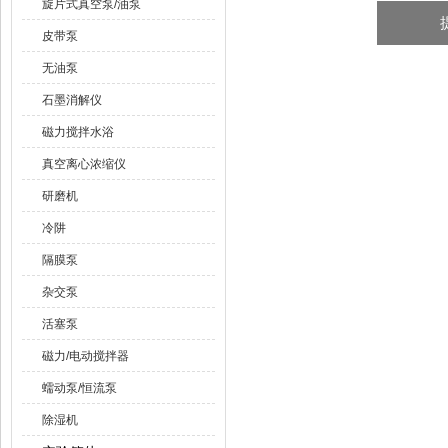
旋片式真空泵/油泵
皮带泵
无油泵
石墨消解仪
磁力搅拌水浴
真空离心浓缩仪
研磨机
冷阱
隔膜泵
杂交泵
活塞泵
磁力/电动搅拌器
蠕动泵/恒流泵
除湿机