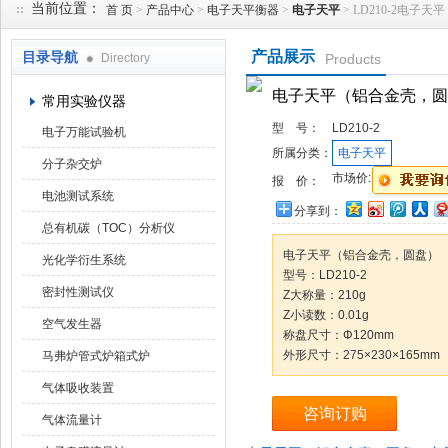
当前位置：
首 页
>
产品中心
>
电子天平衡器
>
电子天平
> LD210-2电子
产品展示
目录导航
Directory
Products
武汉华科达实验设备有限公司
电子天平（铝合金壳，圆
常用实验仪器
型 号：
LD210-2
电子万能试验机
所属分类：
电子天平
分子杂交炉
市场价:
报 价：
电池测试系统
分享到：
总有机碳（TOC）分析仪
电子天平（铝合金壳，圆盘）
光化学衍生系统
型号：LD210-2
密封性测试仪
Z大称量：210g
Z小读数：0.01g
空气发生器
称盘尺寸：Φ120mm
外形尺寸：275×230×165mm
马弗炉管式炉箱式炉
气体吸收装置
咨询订购
气体流量计