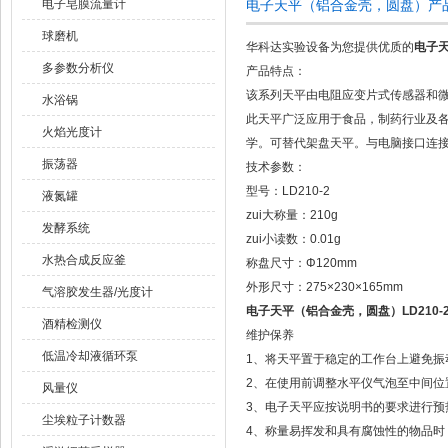
电子皂膜流量计
电子天平（铝合金壳，圆盘）产
球磨机
华科达实验设备为您提供优质的
电子天
多参数分析仪
产品特点：
该系列天平由电阻应变片式传感器和
水浴锅
此天平广泛应用于食品，制药行业及
火焰光度计
学。可替代架盘天平。与电脑接口连
振荡器
技术参数：
型号：LD210-2
液氮罐
zui大称量：210g
发酵系统
zui小读数：0.01g
水热合成反应釜
称盘尺寸：Φ120mm
外形尺寸：275×230×165mm
气溶胶发生器/光度计
电子天平（铝合金壳，圆盘）LD210-
酒精检测仪
维护保养
低温冷却液循环泵
1、将天平置于稳定的工作台上避免振
2、在使用前调整水平仪气泡至中间位
风量仪
3、电子天平应按说明书的要求进行预
尘埃粒子计数器
4、称量易挥发和具有腐蚀性的物品时