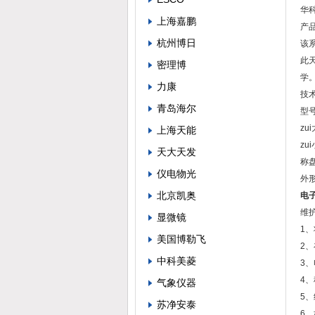
华
上海嘉鹏
产
杭州博日
该
此
密理博
学
力康
技
青岛海尔
型号
zu
上海天能
zu
天大天发
称盘
仪电物光
外形
北京凯奥
电子
维
显微镜
1
美国博勒飞
2
中科美菱
3
4
气象仪器
5
苏净安泰
6