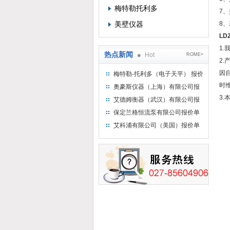
梅特勒托利多
7
美壁仪器
8
LD2
1
热点新闻
Hot
ROME+
2
因
梅特勒-托利多（电子天平） 报价
单
时
奥豪斯仪器（上海）有限公司报
价单
3
艾德姆衡器（武汉）有限公司报
价单
保定兰格恒流泵有限公司报价单
艾科浦有限公司（美国）报价单