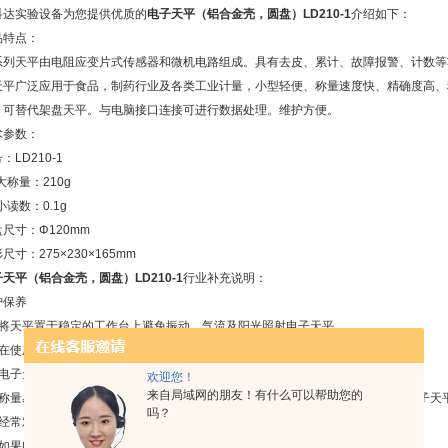
科达实验设备为您提供优质的
电子天平（铝合金壳，圆盘）LD210-1
介绍如下：
品特点：
系列天平由电阻应变片式传感器和微机电路组成。具有去皮、累计、故障报警、计数等
天平广泛应用于食品，制药行业及各类工业计量，小型轻便、称量速度快、精确度高、
。可替代架盘天平。与电脑接口连接可进行数据处理。维护方便。
术参数：
：LD210-1
i大称量：210g
i小读数：0.1g
尺寸：Φ120mm
尺寸：275×230×165mm
天平（铝合金壳，圆盘）LD210-1
行业补充说明：
护保养
、将天平置于稳定的工作台上避免振动、气流及阳光照射电子天平。
、在使用前调整水平仪气泡至中间位置。
、电子天平应按说明书的要求进行预热。
欢迎您！
来自局域网的朋友！有什么可以帮助您的
、称量易挥发和具有腐蚀性的物品时，要盛放在密闭的容器中，以免腐蚀和损坏电子天
吗？
、经常对电子天平进行自校或定期外校，保证其处于*状态。
、如果电子天平出现故障应及时检修，不可带“病”工作。