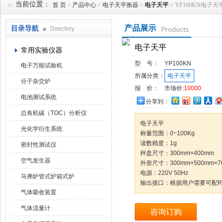
当前位置：
首 页
>
产品中心
>
电子天平衡器
>
电子天平
> YP100KN电子天
产品展示
目录导航
Directory
Products
武汉华科达实验设备有限公司
电子天平
常用实验仪器
型 号：
YP100KN
电子万能试验机
所属分类：
电子天平
分子杂交炉
报 价：
市场价:
10000
电池测试系统
分享到：
总有机碳（TOC）分析仪
电子天平
光化学衍生系统
称量范围：0~100Kg
读数精度：1g
密封性测试仪
秤盘尺寸：300mm×400mm
空气发生器
外形尺寸：300mm×500mm×7
电源：220V 50Hz
马弗炉管式炉箱式炉
输出接口：根据用户需要可配RS
气体吸收装置
气体流量计
咨询订购