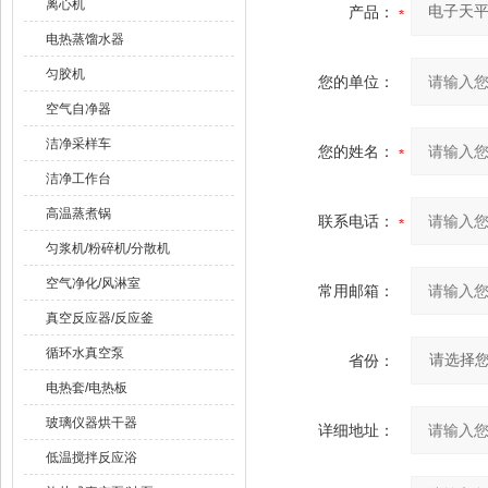
离心机
产品：
电热蒸馏水器
匀胶机
您的单位：
空气自净器
洁净采样车
您的姓名：
洁净工作台
高温蒸煮锅
联系电话：
匀浆机/粉碎机/分散机
空气净化/风淋室
常用邮箱：
真空反应器/反应釜
循环水真空泵
省份：
电热套/电热板
玻璃仪器烘干器
详细地址：
低温搅拌反应浴