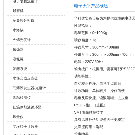
电子皂膜流量计
电子天平产品概述：
球磨机
华科达实验设备为您提供优质的
电子天
多参数分析仪
性能指标：
水浴锅
称量范围：0~100Kg
火焰光度计
读数精度：1g
秤盘尺寸：300mm×400mm
振荡器
外形尺寸：300mm×500mm×700mm
液氮罐
电源：220V 50Hz
发酵系统
输出接口：根据用户需要可配RS232
功能特性：
水热合成反应釜
自动校正程序、自动零点跟踪
气溶胶发生器/光度计
计数功能、单位转换、操作简便
酒精检测仪
称重反应快捷、读数清晰、去皮重
RS232接口（选配）
低温冷却液循环泵
SMT表面贴装技术
风量仪
具有温度补偿功能使天平更稳定
尘埃粒子计数器
交直流两用（选配）
价廉物美