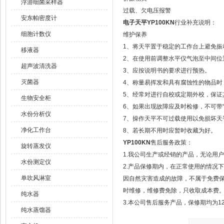
浮游细菌采样器
过载、欠电压报警
安东帕密度计
电子天平YP100KN
行业补充说明：
细胞计数仪
维护保养
1、将天平置于稳定的工作台上避免振
移液器
2、在使用前调整水平仪气泡至中间位
超声波清洗器
3、应按说明书的要求进行预热。
灭菌器
4、称量易挥发和具有腐蚀性的物品时
5、经常对进行自校或定期外校，保证
生物安全柜
6、如果出现故障应及时检修，不可带“
水份分析仪
7、操作天平不可过载使用以免损坏天
净化工作台
8、若长期不用时应暂时收藏为好。
YP100KN
售后服务政策：
旋转蒸发仪
1.我公司生产或经销的产品，无论用
水份测定仪
2.产品保修期内，在正常使用的情况
单吹风淋室
因自然灾害造成的故障，不属于免费
时维修，维修费免除，只收取成本费
纯水器
3.本公司售后服务产品，保修期均为1
纯水蒸馏器