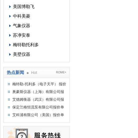
美国博勒飞
中科美菱
气象仪器
苏净安泰
梅特勒托利多
美壁仪器
热点新闻
Hot
ROME+
梅特勒-托利多（电子天平） 报价
单
奥豪斯仪器（上海）有限公司报
价单
艾德姆衡器（武汉）有限公司报
价单
保定兰格恒流泵有限公司报价单
艾科浦有限公司（美国）报价单