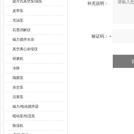
旋片式真空泵/油泵
补充说明：
皮带泵
无油泵
石墨消解仪
验证码：
磁力搅拌水浴
真空离心浓缩仪
研磨机
冷阱
隔膜泵
杂交泵
活塞泵
磁力/电动搅拌器
蠕动泵/恒流泵
除湿机