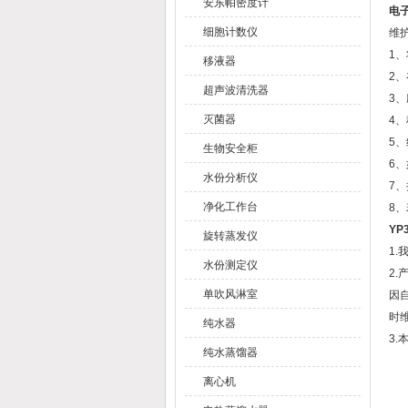
安东帕密度计
电子
细胞计数仪
维
1
移液器
2
超声波清洗器
3
灭菌器
4
5
生物安全柜
6
水份分析仪
7
净化工作台
8
YP
旋转蒸发仪
1
水份测定仪
2
单吹风淋室
因
时
纯水器
3
纯水蒸馏器
离心机