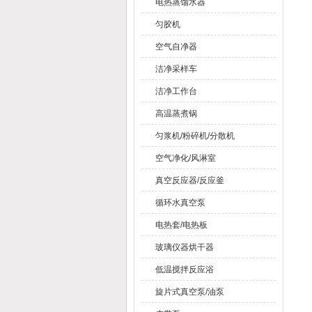
电热蒸馏水器
匀胶机
空气自净器
洁净采样车
洁净工作台
高温蒸煮锅
匀浆机/粉碎机/分散机
空气净化/风淋室
真空反应器/反应釜
循环水真空泵
电热套/电热板
玻璃仪器烘干器
低温搅拌反应浴
旋片式真空泵/油泵