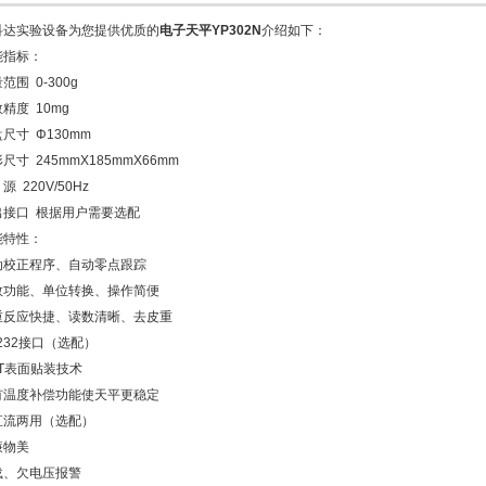
科达实验设备为您提供优质的
电子天平YP302N
介绍如下：
能指标：
范围 0-300g
精度 10mg
尺寸 Φ130mm
尺寸 245mmX185mmX66mm
源 220V/50Hz
出接口 根据用户需要选配
能特性：
动校正程序、自动零点跟踪
数功能、单位转换、操作简便
重反应快捷、读数清晰、去皮重
232接口（选配）
MT表面贴装技术
有温度补偿功能使天平更稳定
直流两用（选配）
廉物美
载、欠电压报警