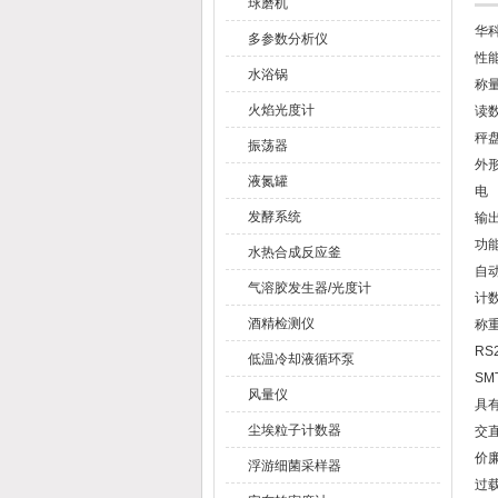
球磨机
华
多参数分析仪
性
水浴锅
称量
火焰光度计
读数
秤盘
振荡器
外形
液氮罐
电 
发酵系统
输
功
水热合成反应釜
自
气溶胶发生器/光度计
计
酒精检测仪
称
RS
低温冷却液循环泵
S
风量仪
具
尘埃粒子计数器
交
价
浮游细菌采样器
过