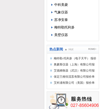
中科美菱
气象仪器
苏净安泰
梅特勒托利多
美壁仪器
热点新闻
Hot
ROME+
梅特勒-托利多（电子天平） 报价
单
奥豪斯仪器（上海）有限公司报
价单
艾德姆衡器（武汉）有限公司报
价单
保定兰格恒流泵有限公司报价单
艾科浦有限公司（美国）报价单