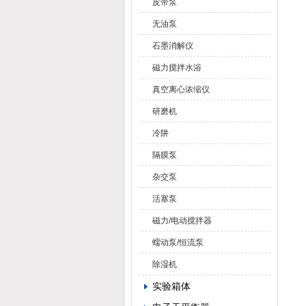
皮带泵
无油泵
石墨消解仪
磁力搅拌水浴
真空离心浓缩仪
研磨机
冷阱
隔膜泵
杂交泵
活塞泵
磁力/电动搅拌器
蠕动泵/恒流泵
除湿机
实验箱体