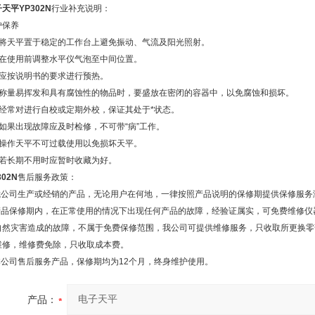
天平YP302N
行业补充说明：
护保养
、将天平置于稳定的工作台上避免振动、气流及阳光照射。
、在使用前调整水平仪气泡至中间位置。
、应按说明书的要求进行预热。
、称量易挥发和具有腐蚀性的物品时，要盛放在密闭的容器中，以免腐蚀和损坏。
、经常对进行自校或定期外校，保证其处于*状态。
、如果出现故障应及时检修，不可带“病”工作。
、操作天平不可过载使用以免损坏天平。
、若长期不用时应暂时收藏为好。
302N
售后服务政策：
.我公司生产或经销的产品，无论用户在何地，一律按照产品说明的保修期提供保修服务
.产品保修期内，在正常使用的情况下出现任何产品的故障，经验证属实，可免费维修
自然灾害造成的故障，不属于免费保修范围，我公司可提供维修服务，只收取所更换零
维修，维修费免除，只收取成本费。
.本公司售后服务产品，保修期均为12个月，终身维护使用。
产品：