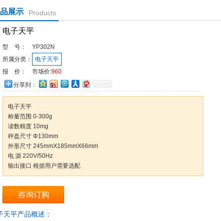
品展示
Products
电子天平
型 号：
YP302N
所属分类：
电子天平
报 价：
市场价:
960
分享到：
电子天平
称量范围 0-300g
读数精度 10mg
秤盘尺寸 Φ130mm
外形尺寸 245mmX185mmX66mm
电 源 220V/50Hz
输出接口 根据用户需要选配
咨询订购
子天平产品概述：