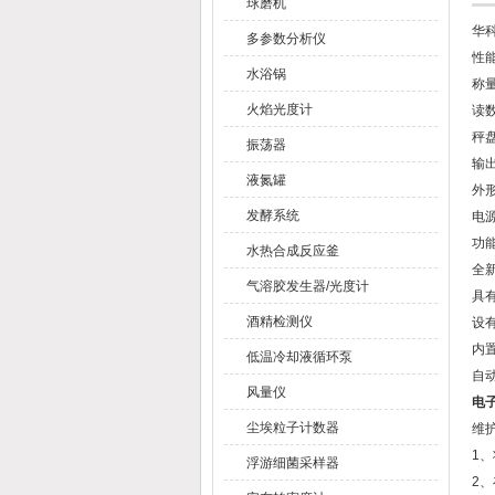
球磨机
华
多参数分析仪
性
水浴锅
称量
火焰光度计
读数
秤盘
振荡器
输出
液氮罐
外形
发酵系统
电源
功
水热合成反应釜
全
气溶胶发生器/光度计
具
酒精检测仪
设
内
低温冷却液循环泵
自
风量仪
电子
尘埃粒子计数器
维
1
浮游细菌采样器
2