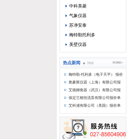
中科美菱
气象仪器
苏净安泰
梅特勒托利多
美壁仪器
热点新闻
Hot
ROME+
梅特勒-托利多（电子天平） 报价
单
奥豪斯仪器（上海）有限公司报
价单
艾德姆衡器（武汉）有限公司报
价单
保定兰格恒流泵有限公司报价单
艾科浦有限公司（美国）报价单