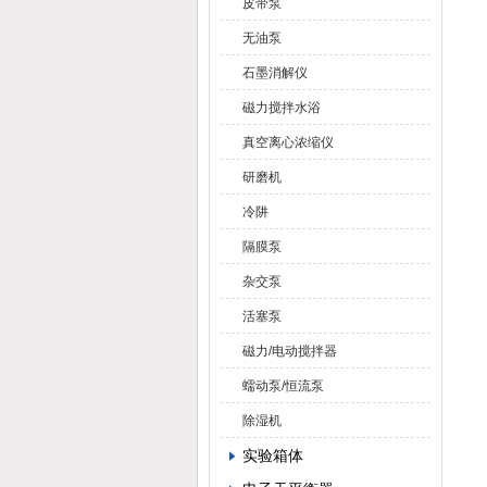
皮带泵
无油泵
石墨消解仪
磁力搅拌水浴
真空离心浓缩仪
研磨机
冷阱
隔膜泵
杂交泵
活塞泵
磁力/电动搅拌器
蠕动泵/恒流泵
除湿机
实验箱体