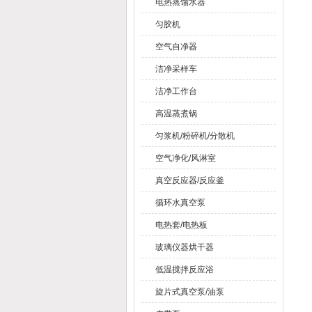
电热蒸馏水器
匀胶机
空气自净器
洁净采样车
洁净工作台
高温蒸煮锅
匀浆机/粉碎机/分散机
空气净化/风淋室
真空反应器/反应釜
循环水真空泵
电热套/电热板
玻璃仪器烘干器
低温搅拌反应浴
旋片式真空泵/油泵