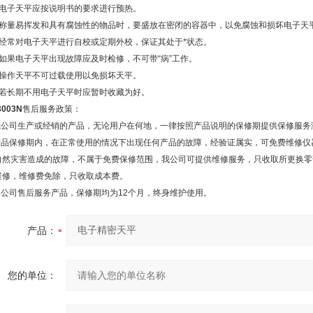
、电子天平应按说明书的要求进行预热。
、称量易挥发和具有腐蚀性的物品时，要盛放在密闭的容器中，以免腐蚀和损坏电子天
、经常对电子天平进行自校或定期外校，保证其处于*状态。
、如果电子天平出现故障应及时检修，不可带“病”工作。
、操作天平不可过载使用以免损坏天平。
、若长期不用电子天平时应暂时收藏为好。
3003N
售后服务政策：
.我公司生产或经销的产品，无论用户在何地，一律按照产品说明的保修期提供保修服务
.产品保修期内，在正常使用的情况下出现任何产品的故障，经验证属实，可免费维修
自然灾害造成的故障，不属于免费保修范围，我公司可提供维修服务，只收取所更换零
维修，维修费免除，只收取成本费。
.本公司售后服务产品，保修期均为12个月，终身维护使用。
产品：
您的单位：