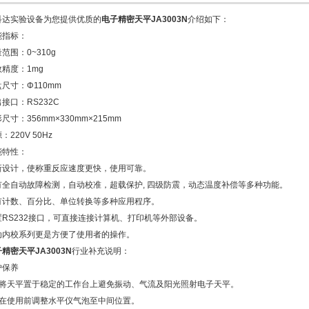
科达实验设备为您提供优质的
电子精密天平JA3003N
介绍如下：
能指标：
范围：0~310g
精度：1mg
尺寸：Φ110mm
接口：RS232C
尺寸：356mm×330mm×215mm
：220V 50Hz
能特性：
新设计，使称重反应速度更快，使用可靠。
有全自动故障检测，自动校准，超载保护, 四级防震，动态温度补偿等多种功能。
有计数、百分比、单位转换等多种应用程序。
置RS232接口，可直接连接计算机、打印机等外部设备。
动内校系列更是方便了使用者的操作。
精密天平JA3003N
行业补充说明：
护保养
、将天平置于稳定的工作台上避免振动、气流及阳光照射电子天平。
、在使用前调整水平仪气泡至中间位置。