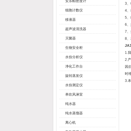
安东帕密度计
3
细胞计数仪
4
5
移液器
6
超声波清洗器
7
灭菌器
8
JA
生物安全柜
1
水份分析仪
2
净化工作台
因
时
旋转蒸发仪
3
水份测定仪
单吹风淋室
纯水器
纯水蒸馏器
离心机