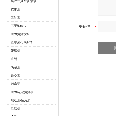
旋片式真空泵/油泵
皮带泵
无油泵
石墨消解仪
验证码：
磁力搅拌水浴
真空离心浓缩仪
研磨机
冷阱
隔膜泵
杂交泵
活塞泵
磁力/电动搅拌器
蠕动泵/恒流泵
除湿机