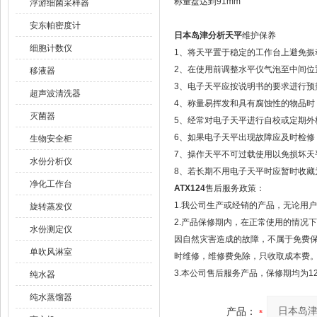
称量盘达到91mm
浮游细菌采样器
安东帕密度计
日本岛津分析天平
维护保养
细胞计数仪
1、将天平置于稳定的工作台上避免振
2、在使用前调整水平仪气泡至中间位
移液器
3、电子天平应按说明书的要求进行预
超声波清洗器
4、称量易挥发和具有腐蚀性的物品时
灭菌器
5、经常对电子天平进行自校或定期外
6、如果电子天平出现故障应及时检修，
生物安全柜
7、操作天平不可过载使用以免损坏天
水份分析仪
8、若长期不用电子天平时应暂时收藏
净化工作台
ATX124
售后服务政策：
1.我公司生产或经销的产品，无论用
旋转蒸发仪
2.产品保修期内，在正常使用的情况
水份测定仪
因自然灾害造成的故障，不属于免费
单吹风淋室
时维修，维修费免除，只收取成本费
3.本公司售后服务产品，保修期均为1
纯水器
纯水蒸馏器
产品：