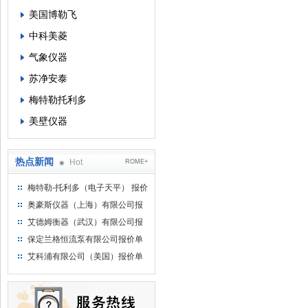
美国博勒飞
中科美菱
气象仪器
苏净安泰
梅特勒托利多
美壁仪器
热点新闻
Hot
ROME+
梅特勒-托利多（电子天平） 报价
单
奥豪斯仪器（上海）有限公司报
价单
艾德姆衡器（武汉）有限公司报
价单
保定兰格恒流泵有限公司报价单
艾科浦有限公司（美国）报价单