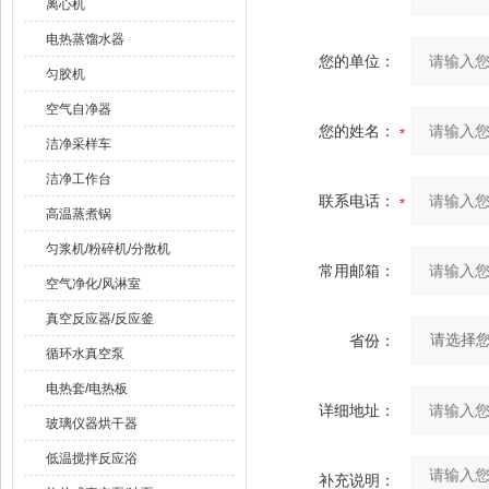
离心机
电热蒸馏水器
您的单位：
匀胶机
空气自净器
您的姓名：
洁净采样车
洁净工作台
联系电话：
高温蒸煮锅
匀浆机/粉碎机/分散机
常用邮箱：
空气净化/风淋室
真空反应器/反应釜
省份：
循环水真空泵
电热套/电热板
详细地址：
玻璃仪器烘干器
低温搅拌反应浴
补充说明：