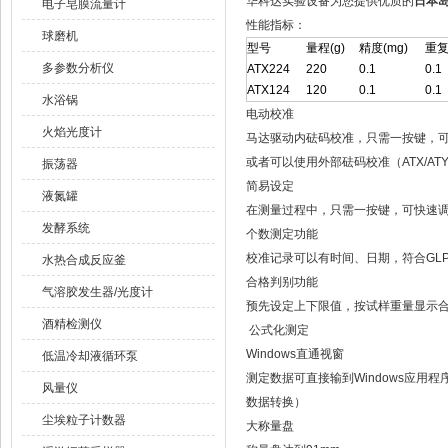
华科达实验设备为您提供优质的
日本岛
电子皂膜流量计
性能指标：
球磨机
型号
量程(g)
精度(mg)
重复
多参数分析仪
ATX224
220
0.1
0.1
ATX124
120
0.1
0.1
水浴锅
电动校准
火焰光度计
马达驱动内砝码校准，只需一按键，可
或者可以使用外部砝码校准（ATX/AT
振荡器
简易设定
液氮罐
在测量过程中，只需一按键，可快速
发酵系统
个数测定功能
校准记录可以有时间、日期，符合GLP/
水热合成反应釜
合格判别功能
气溶胶发生器/光度计
预先设定上下限值，按试样重量显示
酒精检测仪
公式化测定
Windows直通视窗
低温冷却液循环泵
测定数据可直接输到Windows应用程
风量仪
数据转换）
尘埃粒子计数器
大称量盘