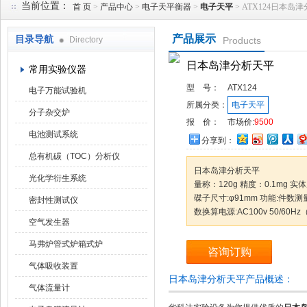
当前位置：
首 页
>
产品中心
>
电子天平衡器
>
电子天平
> ATX124日本岛
产品展示
目录导航
Directory
Products
武汉华科达实验设备有限公司
日本岛津分析天平
常用实验仪器
型 号：
ATX124
电子万能试验机
所属分类：
电子天平
分子杂交炉
报 价：
市场价:
9500
电池测试系统
分享到：
总有机碳（TOC）分析仪
日本岛津分析天平
光化学衍生系统
量称：120g 精度：0.1mg 实体尺
碟子尺寸:φ91mm 功能:件数
密封性测试仪
数换算电源:AC100v 50/60
空气发生器
马弗炉管式炉箱式炉
咨询订购
气体吸收装置
日本岛津分析天平产品概述：
气体流量计