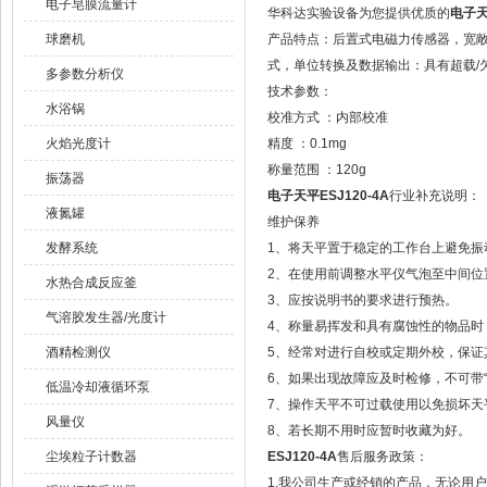
电子皂膜流量计
华科达实验设备为您提供优质的
电子天
球磨机
产品特点：后置式电磁力传感器，宽
式，单位转换及数据输出：具有超载/
多参数分析仪
技术参数：
水浴锅
校准方式 ：内部校准
火焰光度计
精度 ：0.1mg
称量范围 ：120g
振荡器
电子天平ESJ120-4A
行业补充说明：
液氮罐
维护保养
发酵系统
1、将天平置于稳定的工作台上避免振
2、在使用前调整水平仪气泡至中间位
水热合成反应釜
3、应按说明书的要求进行预热。
气溶胶发生器/光度计
4、称量易挥发和具有腐蚀性的物品时
酒精检测仪
5、经常对进行自校或定期外校，保证
6、如果出现故障应及时检修，不可带“
低温冷却液循环泵
7、操作天平不可过载使用以免损坏天
风量仪
8、若长期不用时应暂时收藏为好。
尘埃粒子计数器
ESJ120-4A
售后服务政策：
1.我公司生产或经销的产品，无论用