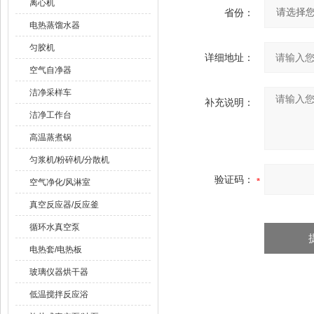
离心机
省份：
电热蒸馏水器
匀胶机
详细地址：
空气自净器
洁净采样车
补充说明：
洁净工作台
高温蒸煮锅
匀浆机/粉碎机/分散机
验证码：
空气净化/风淋室
真空反应器/反应釜
循环水真空泵
电热套/电热板
玻璃仪器烘干器
低温搅拌反应浴