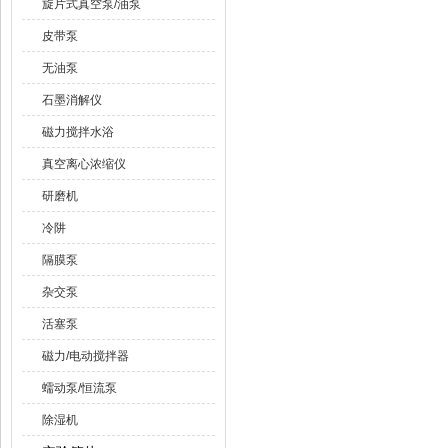
旋片式真空泵/油泵
皮带泵
无油泵
石墨消解仪
磁力搅拌水浴
真空离心浓缩仪
研磨机
冷阱
隔膜泵
杂交泵
活塞泵
磁力/电动搅拌器
蠕动泵/恒流泵
除湿机