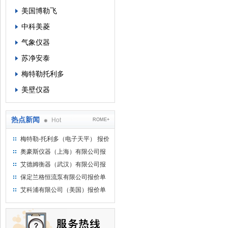
美国博勒飞
中科美菱
气象仪器
苏净安泰
梅特勒托利多
美壁仪器
热点新闻
Hot
ROME+
梅特勒-托利多（电子天平） 报价
单
奥豪斯仪器（上海）有限公司报
价单
艾德姆衡器（武汉）有限公司报
价单
保定兰格恒流泵有限公司报价单
艾科浦有限公司（美国）报价单