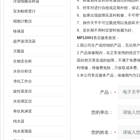
4、称量易挥发和具有腐蚀性的物品时
浮游细菌采样器
5、经常对进行自校或定期外校，保证
安东帕密度计
6、如果出现故障应及时检修，不可带“
细胞计数仪
7、操作天平不可过载使用以免损坏天
8、若长期不用时应暂时收藏为好。
移液器
MP12001
售后服务政策：
超声波清洗器
1.我公司生产或经销的产品，无论用
灭菌器
2.产品保修期内，在正常使用的情况
因自然灾害造成的故障，不属于免费
生物安全柜
时维修，维修费免除，只收取成本费
水份分析仪
3.本公司售后服务产品，保修期均为1
净化工作台
旋转蒸发仪
产品：
水份测定仪
单吹风淋室
您的单位：
纯水器
纯水蒸馏器
您的姓名：