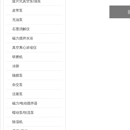
旋片式真空泵/油泵
皮带泵
无油泵
石墨消解仪
磁力搅拌水浴
真空离心浓缩仪
研磨机
冷阱
隔膜泵
杂交泵
活塞泵
磁力/电动搅拌器
蠕动泵/恒流泵
除湿机