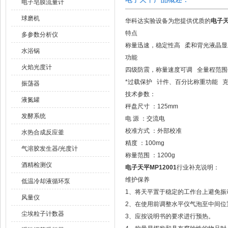
电子皂膜流量计
球磨机
华科达实验设备为您提供优质的
电子天
特点
多参数分析仪
称量迅速，稳定性高 柔和背光液晶显
水浴锅
功能
火焰光度计
四级防震，称量速度可调 全量程范围
*过载保护 计件、百分比称重功能 
振荡器
技术参数：
液氮罐
秤盘尺寸 ：125mm
发酵系统
电 源 ：交流电
校准方式 ：外部校准
水热合成反应釜
精度 ：100mg
气溶胶发生器/光度计
称量范围 ：1200g
酒精检测仪
电子天平MP12001
行业补充说明：
维护保养
低温冷却液循环泵
1、将天平置于稳定的工作台上避免振
风量仪
2、在使用前调整水平仪气泡至中间位
尘埃粒子计数器
3、应按说明书的要求进行预热。