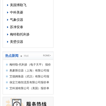
美国博勒飞
中科美菱
气象仪器
苏净安泰
梅特勒托利多
美壁仪器
热点新闻
Hot
ROME+
梅特勒-托利多（电子天平） 报价
单
奥豪斯仪器（上海）有限公司报
价单
艾德姆衡器（武汉）有限公司报
价单
保定兰格恒流泵有限公司报价单
艾科浦有限公司（美国）报价单