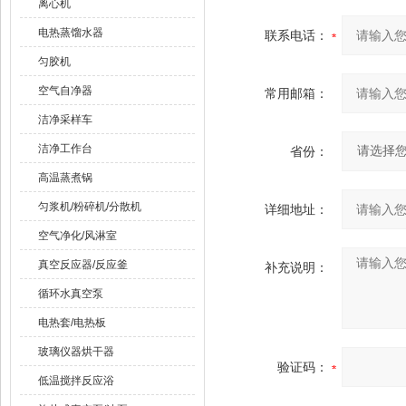
离心机
电热蒸馏水器
联系电话：
匀胶机
空气自净器
常用邮箱：
洁净采样车
洁净工作台
省份：
高温蒸煮锅
匀浆机/粉碎机/分散机
详细地址：
空气净化/风淋室
真空反应器/反应釜
补充说明：
循环水真空泵
电热套/电热板
玻璃仪器烘干器
验证码：
低温搅拌反应浴