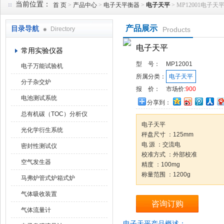
当前位置：
首 页
>
产品中心
>
电子天平衡器
>
电子天平
> MP12001电子天
产品展示
目录导航
Directory
Products
武汉华科达实验设备有限公司
电子天平
常用实验仪器
型 号：
MP12001
电子万能试验机
所属分类：
电子天平
分子杂交炉
报 价：
市场价:
900
电池测试系统
分享到：
总有机碳（TOC）分析仪
电子天平
光化学衍生系统
秤盘尺寸 ：125mm
电 源 ：交流电
密封性测试仪
校准方式 ：外部校准
空气发生器
精度 ：100mg
称量范围 ：1200g
马弗炉管式炉箱式炉
气体吸收装置
咨询订购
气体流量计
电子天平产品概述：