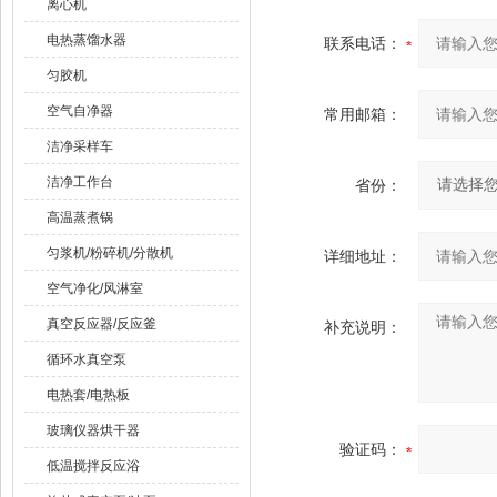
离心机
电热蒸馏水器
联系电话：
匀胶机
空气自净器
常用邮箱：
洁净采样车
洁净工作台
省份：
高温蒸煮锅
匀浆机/粉碎机/分散机
详细地址：
空气净化/风淋室
真空反应器/反应釜
补充说明：
循环水真空泵
电热套/电热板
玻璃仪器烘干器
验证码：
低温搅拌反应浴