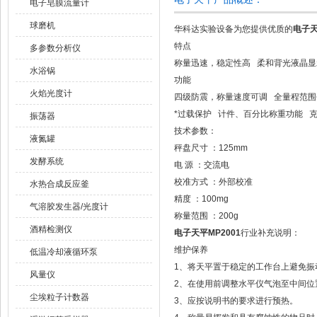
电子皂膜流量计
球磨机
华科达实验设备为您提供优质的
电子天
特点
多参数分析仪
称量迅速，稳定性高 柔和背光液晶显
水浴锅
功能
火焰光度计
四级防震，称量速度可调 全量程范围
*过载保护 计件、百分比称重功能 
振荡器
技术参数：
液氮罐
秤盘尺寸 ：125mm
发酵系统
电 源 ：交流电
校准方式 ：外部校准
水热合成反应釜
精度 ：100mg
气溶胶发生器/光度计
称量范围 ：200g
酒精检测仪
电子天平MP2001
行业补充说明：
维护保养
低温冷却液循环泵
1、将天平置于稳定的工作台上避免振
风量仪
2、在使用前调整水平仪气泡至中间位
尘埃粒子计数器
3、应按说明书的要求进行预热。