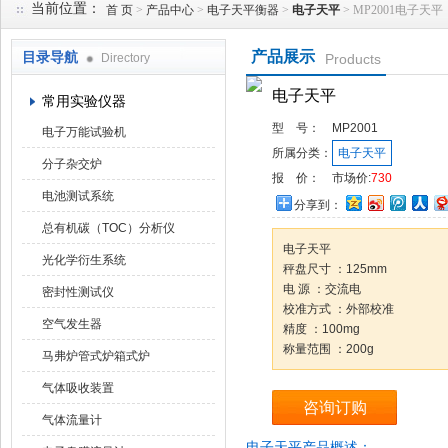
当前位置：
首 页
>
产品中心
>
电子天平衡器
>
电子天平
> MP2001电子天平
产品展示
目录导航
Directory
Products
武汉华科达实验设备有限公司
电子天平
常用实验仪器
型 号：
MP2001
电子万能试验机
所属分类：
电子天平
分子杂交炉
报 价：
市场价:
730
电池测试系统
分享到：
总有机碳（TOC）分析仪
电子天平
光化学衍生系统
秤盘尺寸 ：125mm
电 源 ：交流电
密封性测试仪
校准方式 ：外部校准
空气发生器
精度 ：100mg
称量范围 ：200g
马弗炉管式炉箱式炉
气体吸收装置
咨询订购
气体流量计
电子天平产品概述：