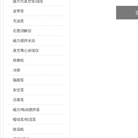
旋片式真空泵/油泵
皮带泵
无油泵
石墨消解仪
磁力搅拌水浴
真空离心浓缩仪
研磨机
冷阱
隔膜泵
杂交泵
活塞泵
磁力/电动搅拌器
蠕动泵/恒流泵
除湿机