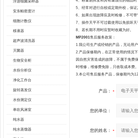
4、称量易挥发和具有腐蚀性的物品时
浮游细菌采样器
5、经常对进行自校或定期外校，保证
安东帕密度计
6、如果出现故障应及时检修，不可带“
细胞计数仪
7、操作天平不可过载使用以免损坏天
8、若长期不用时应暂时收藏为好。
移液器
MP2001
售后服务政策：
超声波清洗器
1.我公司生产或经销的产品，无论用
灭菌器
2.产品保修期内，在正常使用的情况
因自然灾害造成的故障，不属于免费
生物安全柜
时维修，维修费免除，只收取成本费
水份分析仪
3.本公司售后服务产品，保修期均为1
净化工作台
旋转蒸发仪
产品：
水份测定仪
单吹风淋室
您的单位：
纯水器
纯水蒸馏器
您的姓名：