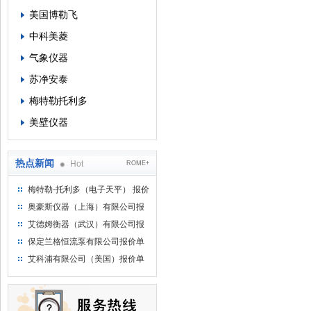
美国博勒飞
中科美菱
气象仪器
苏净安泰
梅特勒托利多
美壁仪器
热点新闻
Hot
ROME+
梅特勒-托利多（电子天平） 报价
单
奥豪斯仪器（上海）有限公司报
价单
艾德姆衡器（武汉）有限公司报
价单
保定兰格恒流泵有限公司报价单
艾科浦有限公司（美国）报价单