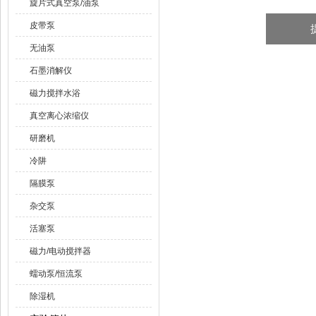
旋片式真空泵/油泵
皮带泵
无油泵
石墨消解仪
磁力搅拌水浴
真空离心浓缩仪
研磨机
冷阱
隔膜泵
杂交泵
活塞泵
磁力/电动搅拌器
蠕动泵/恒流泵
除湿机