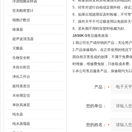
4、称量易挥发和具有腐蚀性的物品时
浮游细菌采样器
5、经常对进行自校或定期外校，保证
安东帕密度计
6、如果出现故障应及时检修，不可带“
细胞计数仪
7、操作天平不可过载使用以免损坏天
8、若长期不用时应暂时收藏为好。
移液器
JA50K-5
售后服务政策：
超声波清洗器
1.我公司生产或经销的产品，无论用
灭菌器
2.产品保修期内，在正常使用的情况
因自然灾害造成的故障，不属于免费
生物安全柜
时维修，维修费免除，只收取成本费
水份分析仪
3.本公司售后服务产品，保修期均为1
净化工作台
旋转蒸发仪
产品：
水份测定仪
单吹风淋室
您的单位：
纯水器
纯水蒸馏器
您的姓名：