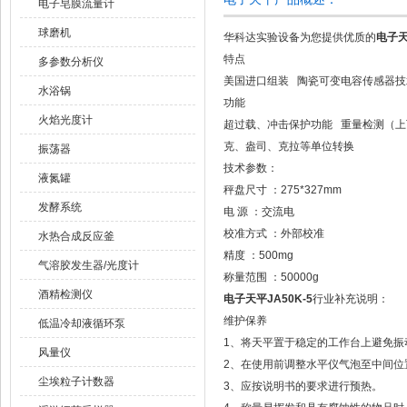
电子皂膜流量计
球磨机
华科达实验设备为您提供优质的
电子天
特点
多参数分析仪
美国进口组装 陶瓷可变电容传感器技术
水浴锅
功能
火焰光度计
超过载、冲击保护功能 重量检测（上
克、盎司、克拉等单位转换
振荡器
技术参数：
液氮罐
秤盘尺寸 ：275*327mm
发酵系统
电 源 ：交流电
校准方式 ：外部校准
水热合成反应釜
精度 ：500mg
气溶胶发生器/光度计
称量范围 ：50000g
酒精检测仪
电子天平JA50K-5
行业补充说明：
维护保养
低温冷却液循环泵
1、将天平置于稳定的工作台上避免振
风量仪
2、在使用前调整水平仪气泡至中间位
尘埃粒子计数器
3、应按说明书的要求进行预热。