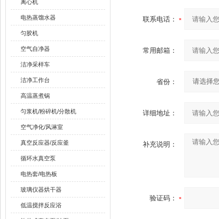
离心机
电热蒸馏水器
联系电话：
匀胶机
空气自净器
常用邮箱：
洁净采样车
洁净工作台
省份：
高温蒸煮锅
匀浆机/粉碎机/分散机
详细地址：
空气净化/风淋室
真空反应器/反应釜
补充说明：
循环水真空泵
电热套/电热板
玻璃仪器烘干器
验证码：
低温搅拌反应浴