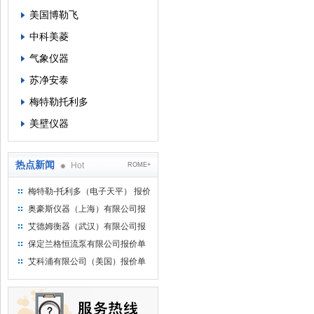
美国博勒飞
中科美菱
气象仪器
苏净安泰
梅特勒托利多
美壁仪器
热点新闻
Hot
ROME+
梅特勒-托利多（电子天平） 报价
单
奥豪斯仪器（上海）有限公司报
价单
艾德姆衡器（武汉）有限公司报
价单
保定兰格恒流泵有限公司报价单
艾科浦有限公司（美国）报价单