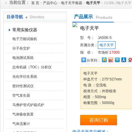
当前位置：
首 页
>
产品中心
>
电子天平衡器
>
电子天平
> JA50K-5电子天平
产品展示
目录导航
Directory
Products
武汉华科达实验设备有限公司
电子天平
常用实验仪器
型 号：
JA50K-5
电子万能试验机
所属分类：
电子天平
分子杂交炉
报 价：
市场价:
17000
电池测试系统
分享到：
总有机碳（TOC）分析仪
电子天平
光化学衍生系统
秤盘尺寸 ：275*327mm
电 源 ：交流电
密封性测试仪
校准方式 ：外部校准
空气发生器
精度 ：500mg
称量范围 ：50000g
马弗炉管式炉箱式炉
气体吸收装置
咨询订购
气体流量计
电子天平产品概述：