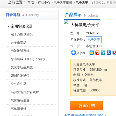
当前位置：
首 页
>
产品中心
>
电子天平衡器
>
电子天平
> YP60K-2大称量
产品展示
目录导航
Directory
Products
武汉华科达实验设备有限公司
大称量电子天平
常用实验仪器
型 号：
YP60K-2
电子万能试验机
所属分类：
电子天平
分子杂交炉
报 价：
市场价:
3980
电池测试系统
分享到：
总有机碳（TOC）分析仪
大称量电子天平
光化学衍生系统
秤盘尺寸 ：290*280mm
电 源 ：交流电
密封性测试仪
校准方式 ：外部校准
空气发生器
精度 ：2g
称量范围 ：60000g
马弗炉管式炉箱式炉
气体吸收装置
咨询订购
气体流量计
大称量电子天平产品概述：