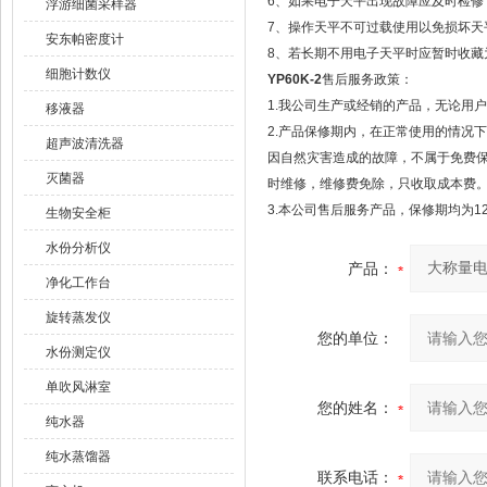
6、如果电子天平出现故障应及时检修，
浮游细菌采样器
7、操作天平不可过载使用以免损坏天
安东帕密度计
8、若长期不用电子天平时应暂时收藏
细胞计数仪
YP60K-2
售后服务政策：
1.我公司生产或经销的产品，无论用
移液器
2.产品保修期内，在正常使用的情况
超声波清洗器
因自然灾害造成的故障，不属于免费
灭菌器
时维修，维修费免除，只收取成本费
3.本公司售后服务产品，保修期均为1
生物安全柜
水份分析仪
产品：
净化工作台
旋转蒸发仪
您的单位：
水份测定仪
单吹风淋室
您的姓名：
纯水器
纯水蒸馏器
联系电话：