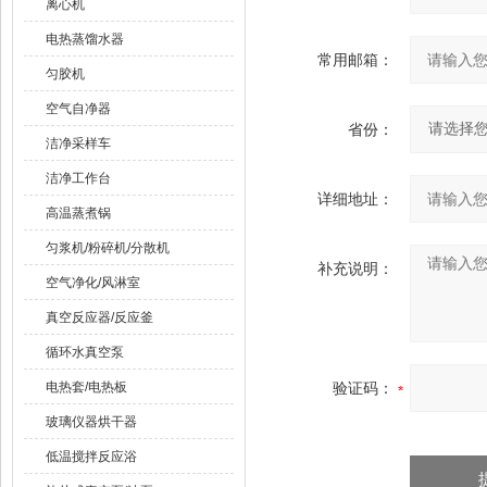
离心机
电热蒸馏水器
常用邮箱：
匀胶机
空气自净器
省份：
洁净采样车
洁净工作台
详细地址：
高温蒸煮锅
匀浆机/粉碎机/分散机
补充说明：
空气净化/风淋室
真空反应器/反应釜
循环水真空泵
电热套/电热板
验证码：
玻璃仪器烘干器
低温搅拌反应浴