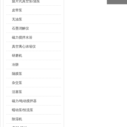
旋片式真空泵/油泵
皮带泵
无油泵
石墨消解仪
磁力搅拌水浴
真空离心浓缩仪
研磨机
冷阱
隔膜泵
杂交泵
活塞泵
磁力/电动搅拌器
蠕动泵/恒流泵
除湿机