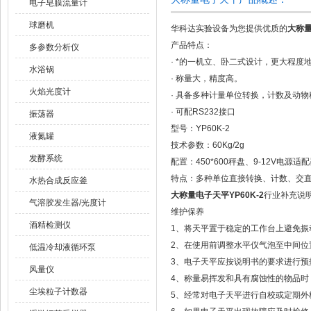
电子皂膜流量计
球磨机
华科达实验设备为您提供优质的
大称量
产品特点：
多参数分析仪
· *的一机立、卧二式设计，更大程度
水浴锅
· 称量大，精度高。
火焰光度计
· 具备多种计量单位转换，计数及动
· 可配RS232接口
振荡器
型号：YP60K-2
液氮罐
技术参数：60Kg/2g
发酵系统
配置：450*600秤盘、9-12V电源
特点：多种单位直接转换、计数、交
水热合成反应釜
大称量电子天平YP60K-2
行业补充说
气溶胶发生器/光度计
维护保养
酒精检测仪
1、将天平置于稳定的工作台上避免振
2、在使用前调整水平仪气泡至中间位
低温冷却液循环泵
3、电子天平应按说明书的要求进行预
风量仪
4、称量易挥发和具有腐蚀性的物品时
尘埃粒子计数器
5、经常对电子天平进行自校或定期外