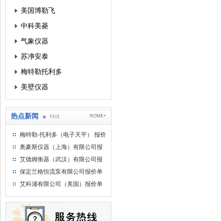
美国博勒飞
中科美菱
气象仪器
苏净安泰
梅特勒托利多
美壁仪器
热点新闻
Hot
ROME+
梅特勒-托利多（电子天平） 报价
单
奥豪斯仪器（上海）有限公司报
价单
艾德姆衡器（武汉）有限公司报
价单
保定兰格恒流泵有限公司报价单
艾科浦有限公司（美国）报价单