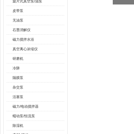
旋片式真空泵/油泵
皮带泵
无油泵
石墨消解仪
磁力搅拌水浴
真空离心浓缩仪
研磨机
冷阱
隔膜泵
杂交泵
活塞泵
磁力/电动搅拌器
蠕动泵/恒流泵
除湿机