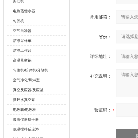
离心机
电热蒸馏水器
常用邮箱：
匀胶机
空气自净器
省份：
洁净采样车
洁净工作台
详细地址：
高温蒸煮锅
匀浆机/粉碎机/分散机
补充说明：
空气净化/风淋室
真空反应器/反应釜
循环水真空泵
电热套/电热板
验证码：
玻璃仪器烘干器
低温搅拌反应浴