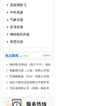
美国博勒飞
中科美菱
气象仪器
苏净安泰
梅特勒托利多
美壁仪器
热点新闻
Hot
ROME+
梅特勒-托利多（电子天平） 报价
单
奥豪斯仪器（上海）有限公司报
价单
艾德姆衡器（武汉）有限公司报
价单
保定兰格恒流泵有限公司报价单
艾科浦有限公司（美国）报价单