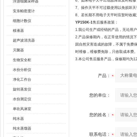
6、如果电子天平出现故障应及时检修，
浮游细菌采样器
7、操作天平不可过载使用以免损坏天
安东帕密度计
8、若长期不用电子天平时应暂时收藏
细胞计数仪
YP150K-1
售后服务政策：
1.我公司生产或经销的产品，无论用
移液器
2.产品保修期内，在正常使用的情况
超声波清洗器
因自然灾害造成的故障，不属于免费
灭菌器
时维修，维修费免除，只收取成本费
3.本公司售后服务产品，保修期均为1
生物安全柜
水份分析仪
产品：
净化工作台
旋转蒸发仪
您的单位：
水份测定仪
单吹风淋室
您的姓名：
纯水器
纯水蒸馏器
联系电话：