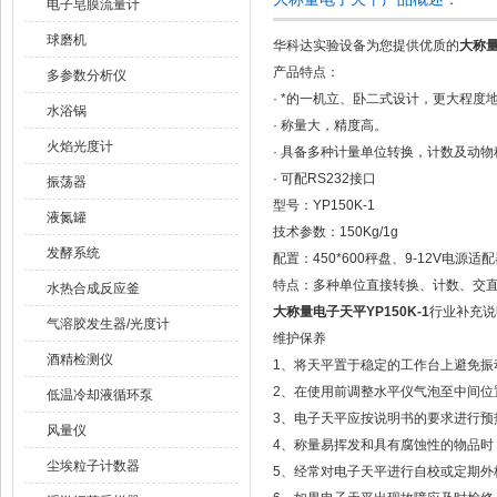
电子皂膜流量计
球磨机
华科达实验设备为您提供优质的
大称量
产品特点：
多参数分析仪
· *的一机立、卧二式设计，更大程度
水浴锅
· 称量大，精度高。
火焰光度计
· 具备多种计量单位转换，计数及动
· 可配RS232接口
振荡器
型号：YP150K-1
液氮罐
技术参数：150Kg/1g
发酵系统
配置：450*600秤盘、9-12V电源
特点：多种单位直接转换、计数、交
水热合成反应釜
大称量电子天平YP150K-1
行业补充说
气溶胶发生器/光度计
维护保养
酒精检测仪
1、将天平置于稳定的工作台上避免振
2、在使用前调整水平仪气泡至中间位
低温冷却液循环泵
3、电子天平应按说明书的要求进行预
风量仪
4、称量易挥发和具有腐蚀性的物品时
尘埃粒子计数器
5、经常对电子天平进行自校或定期外