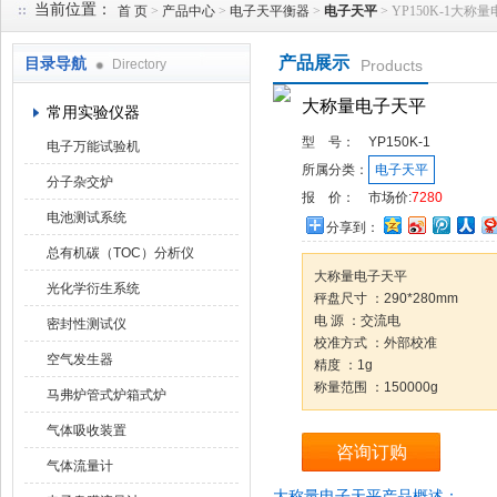
当前位置：
首 页
>
产品中心
>
电子天平衡器
>
电子天平
> YP150K-1大称
产品展示
目录导航
Directory
Products
武汉华科达实验设备有限公司
大称量电子天平
常用实验仪器
型 号：
YP150K-1
电子万能试验机
所属分类：
电子天平
分子杂交炉
报 价：
市场价:
7280
电池测试系统
分享到：
总有机碳（TOC）分析仪
大称量电子天平
光化学衍生系统
秤盘尺寸 ：290*280mm
电 源 ：交流电
密封性测试仪
校准方式 ：外部校准
空气发生器
精度 ：1g
称量范围 ：150000g
马弗炉管式炉箱式炉
气体吸收装置
咨询订购
气体流量计
大称量电子天平产品概述：