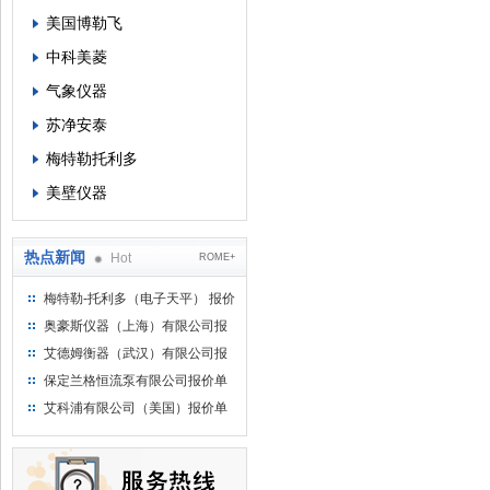
美国博勒飞
中科美菱
气象仪器
苏净安泰
梅特勒托利多
美壁仪器
热点新闻
Hot
ROME+
梅特勒-托利多（电子天平） 报价
单
奥豪斯仪器（上海）有限公司报
价单
艾德姆衡器（武汉）有限公司报
价单
保定兰格恒流泵有限公司报价单
艾科浦有限公司（美国）报价单