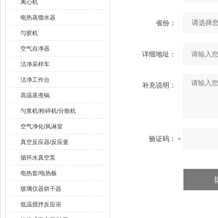
离心机
电热蒸馏水器
省份：
匀胶机
空气自净器
详细地址：
洁净采样车
洁净工作台
补充说明：
高温蒸煮锅
匀浆机/粉碎机/分散机
空气净化/风淋室
验证码：
真空反应器/反应釜
循环水真空泵
电热套/电热板
玻璃仪器烘干器
低温搅拌反应浴