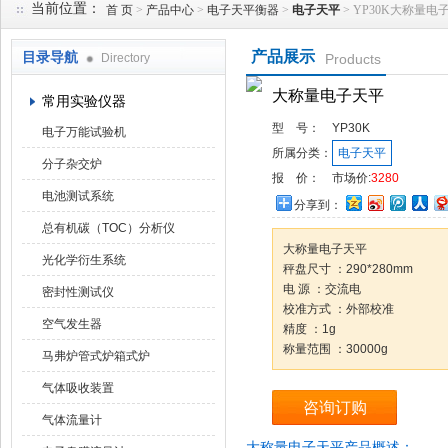
当前位置：
首 页
>
产品中心
>
电子天平衡器
>
电子天平
> YP30K大称量电
产品展示
目录导航
Directory
Products
武汉华科达实验设备有限公司
大称量电子天平
常用实验仪器
型 号：
YP30K
电子万能试验机
所属分类：
电子天平
分子杂交炉
报 价：
市场价:
3280
电池测试系统
分享到：
总有机碳（TOC）分析仪
大称量电子天平
光化学衍生系统
秤盘尺寸 ：290*280mm
电 源 ：交流电
密封性测试仪
校准方式 ：外部校准
空气发生器
精度 ：1g
称量范围 ：30000g
马弗炉管式炉箱式炉
气体吸收装置
咨询订购
气体流量计
大称量电子天平产品概述：