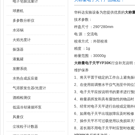
电子皂膜流量计
球磨机
华科达实验设备为您提供优质的
大称量
技术参数：
多参数分析仪
秤盘尺寸 ：290*280mm
水浴锅
电 源 ：交流电
火焰光度计
校准方式 ：外部校准
精度 ：1g
振荡器
称量范围 ：30000g
液氮罐
大称量电子天平YP30K
行业补充说明
发酵系统
维护保养
1、将天平置于稳定的工作台上避免振
水热合成反应釜
2、在使用前调整水平仪气泡至中间位
气溶胶发生器/光度计
3、电子天平应按说明书的要求进行预
酒精检测仪
4、称量易挥发和具有腐蚀性的物品时
5、经常对电子天平进行自校或定期外
低温冷却液循环泵
6、如果电子天平出现故障应及时检修，
风量仪
7、操作天平不可过载使用以免损坏天
尘埃粒子计数器
8、若长期不用电子天平时应暂时收藏