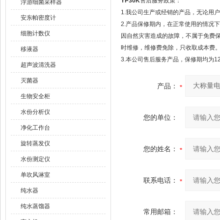
YP30K
售后服务政策：
浮游细菌采样器
1.我公司生产或经销的产品，无论用
安东帕密度计
2.产品保修期内，在正常使用的情况
细胞计数仪
因自然灾害造成的故障，不属于免费
时维修，维修费免除，只收取成本费
移液器
3.本公司售后服务产品，保修期均为1
超声波清洗器
灭菌器
产品：
生物安全柜
水份分析仪
您的单位：
净化工作台
旋转蒸发仪
您的姓名：
水份测定仪
单吹风淋室
联系电话：
纯水器
纯水蒸馏器
常用邮箱：