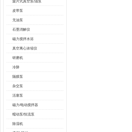
旋片式真空泵/油泵
皮带泵
无油泵
石墨消解仪
磁力搅拌水浴
真空离心浓缩仪
研磨机
冷阱
隔膜泵
杂交泵
活塞泵
磁力/电动搅拌器
蠕动泵/恒流泵
除湿机