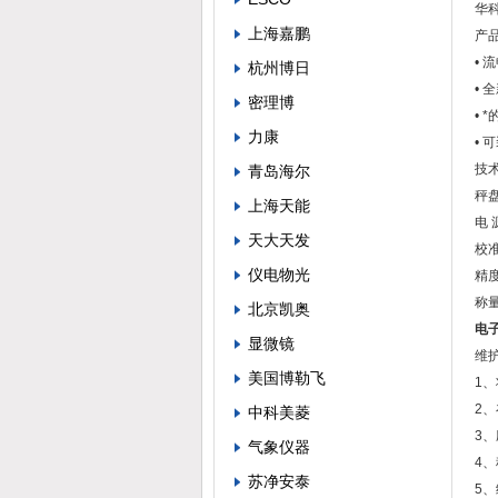
华
上海嘉鹏
产
•
杭州博日
•
密理博
•
力康
• 
技
青岛海尔
秤盘
上海天能
电 
天大天发
校
仪电物光
精度
称量
北京凯奥
电子
显微镜
维
美国博勒飞
1
2
中科美菱
3
气象仪器
4
苏净安泰
5