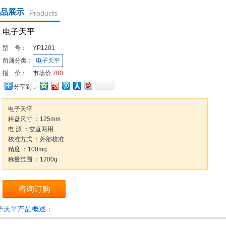
品展示
Products
电子天平
型 号：
YP1201
所属分类：
电子天平
报 价：
市场价:
780
分享到：
电子天平
秤盘尺寸 ：125mm
电 源 ：交直两用
校准方式 ：外部校准
精度 ：100mg
称量范围 ：1200g
咨询订购
子天平产品概述：