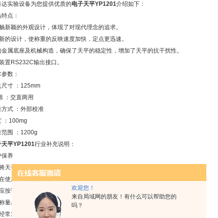
科达实验设备为您提供优质的
电子天平YP1201
介绍如下：
品特点：
 流畅新颖的外观设计，体现了对现代理念的追求。
 全新的设计，使称重的反映速度加快，定点更迅速。
 *的金属底座及机械构造，确保了天平的稳定性，增加了天平的抗干扰性。
可装置RS232C输出接口。
术参数：
尺寸 ：125mm
源 ：交直两用
准方式 ：外部校准
 ：100mg
范围 ：1200g
天平YP1201
行业补充说明：
护保养
、将天平置于稳定的工作台上避免振动、气流及阳光照射。
、在使用前调整水平仪气泡至中间位置。
欢迎您！
、应按说明书的要求进行预热。
来自局域网的朋友！有什么可以帮助您的
、称量易挥发和具有腐蚀性的物品时，要盛放在密闭的容器中，以免腐蚀和损坏。
吗？
、经常对进行自校或定期外校，保证其处于*状态。