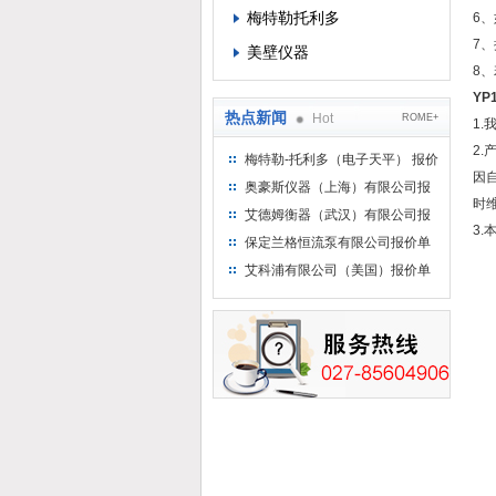
梅特勒托利多
6
7
美壁仪器
8
YP
热点新闻
Hot
ROME+
1
2
梅特勒-托利多（电子天平） 报价
因
单
奥豪斯仪器（上海）有限公司报
时
价单
艾德姆衡器（武汉）有限公司报
3
价单
保定兰格恒流泵有限公司报价单
艾科浦有限公司（美国）报价单