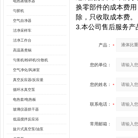
电热蒸馏水器
换零部件的成本费用
匀胶机
除，只收取成本费。
空气自净器
3.本公司售后服务
洁净采样车
洁净工作台
产品：
高温蒸煮锅
匀浆机/粉碎机/分散机
您的单位：
空气净化/风淋室
真空反应器/反应釜
您的姓名：
循环水真空泵
电热套/电热板
联系电话：
玻璃仪器烘干器
低温搅拌反应浴
常用邮箱：
旋片式真空泵/油泵