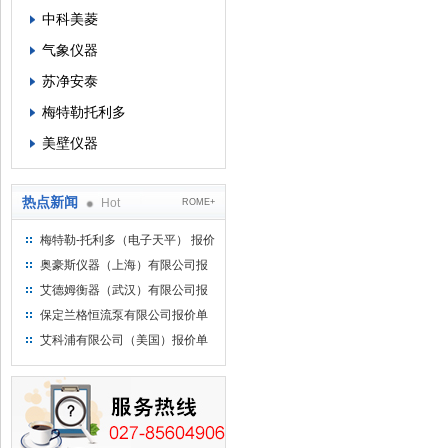
中科美菱
气象仪器
苏净安泰
梅特勒托利多
美壁仪器
热点新闻
Hot
ROME+
梅特勒-托利多（电子天平） 报价
单
奥豪斯仪器（上海）有限公司报
价单
艾德姆衡器（武汉）有限公司报
价单
保定兰格恒流泵有限公司报价单
艾科浦有限公司（美国）报价单