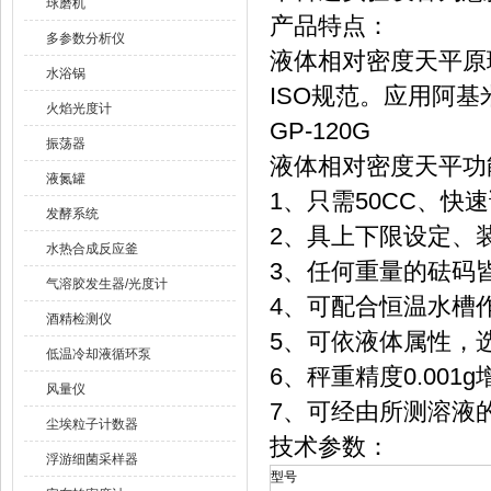
球磨机
产品特点：
多参数分析仪
液体相对密度天平原理：根
水浴锅
ISO规范。应用阿
火焰光度计
GP-120G 
振荡器
液体相对密度天平功
液氮罐
1、只需50CC、
发酵系统
2、具上下限设定、
水热合成反应釜
3、任何重量的砝码
气溶胶发生器/光度计
4、可配合恒温水槽
酒精检测仪
5、可依液体属性，
低温冷却液循环泵
6、秤重精度0.00
风量仪
7、可经由所测溶液
尘埃粒子计数器
技术参数：
浮游细菌采样器
型号