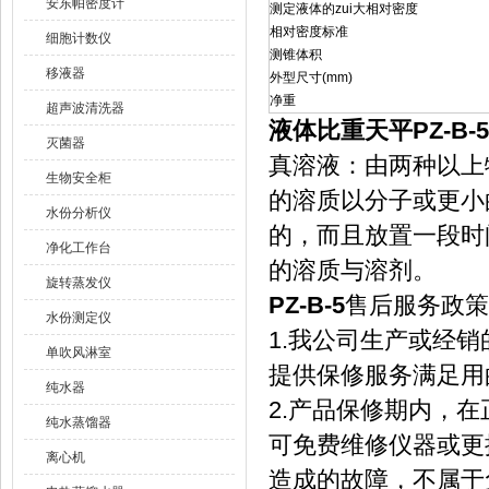
安东帕密度计
测定液体的zui大相对密度
相对密度标准
细胞计数仪
测锥体积
移液器
外型尺寸(mm)
净重
超声波清洗器
液体比重天平PZ-B-5
灭菌器
真溶液：由两种以上
生物安全柜
的溶质以分子或更小
水份分析仪
的，而且放置一段时
净化工作台
的溶质与溶剂。
旋转蒸发仪
PZ-B-5
售后服务政策
水份测定仪
1.我公司生产或经
单吹风淋室
提供保修服务满足用
纯水器
2.产品保修期内，
纯水蒸馏器
可免费维修仪器或更
离心机
造成的故障，不属于