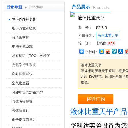
产品展示
目录导航
Directory
Products
武汉华科达实验设备有限公司
液体比重天平
常用实验仪器
型 号：
PZ-B-5
电子万能试验机
所属分类：
液体比重天平
分子杂交炉
报 价：
市场价:
1050
电池测试系统
分享到：
总有机碳（TOC）分析仪
光化学衍生系统
液体比重天平
液体相对密度天平原理：根据GB/T
密封性测试仪
JIS、ISO规范。应用阿基米
度值。
空气发生器
马弗炉管式炉箱式炉
咨询订购
气体吸收装置
液体比重天平产品
气体流量计
电子皂膜流量计
华科达实验设备为您