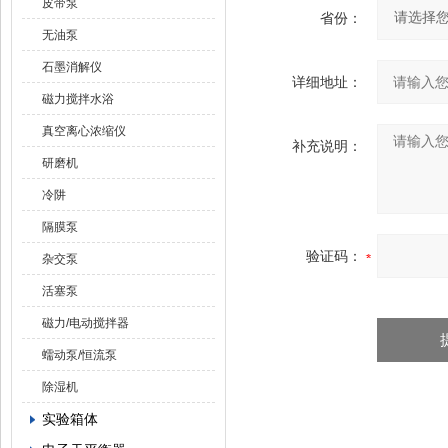
皮带泵
省份：
无油泵
石墨消解仪
详细地址：
磁力搅拌水浴
真空离心浓缩仪
补充说明：
研磨机
冷阱
隔膜泵
验证码：
杂交泵
活塞泵
磁力/电动搅拌器
蠕动泵/恒流泵
除湿机
实验箱体