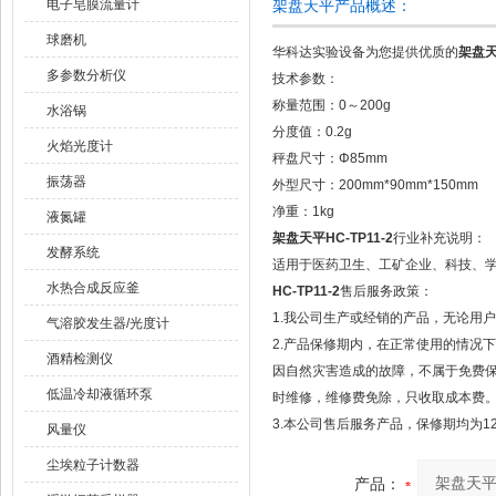
电子皂膜流量计
架盘天平产品概述：
球磨机
华科达实验设备为您提供优质的
架盘天平
多参数分析仪
技术参数：
称量范围：0～200g
水浴锅
分度值：0.2g
火焰光度计
秤盘尺寸：Φ85mm
振荡器
外型尺寸：200mm*90mm*150mm
净重：1kg
液氮罐
架盘天平HC-TP11-2
行业补充说明：
发酵系统
适用于医药卫生、工矿企业、科技、
水热合成反应釜
HC-TP11-2
售后服务政策：
1.我公司生产或经销的产品，无论用
气溶胶发生器/光度计
2.产品保修期内，在正常使用的情况
酒精检测仪
因自然灾害造成的故障，不属于免费
低温冷却液循环泵
时维修，维修费免除，只收取成本费
3.本公司售后服务产品，保修期均为1
风量仪
尘埃粒子计数器
产品：