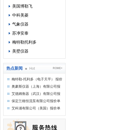
美国博勒飞
中科美菱
气象仪器
苏净安泰
梅特勒托利多
美壁仪器
热点新闻
Hot
ROME+
梅特勒-托利多（电子天平） 报价
单
奥豪斯仪器（上海）有限公司报
价单
艾德姆衡器（武汉）有限公司报
价单
保定兰格恒流泵有限公司报价单
艾科浦有限公司（美国）报价单