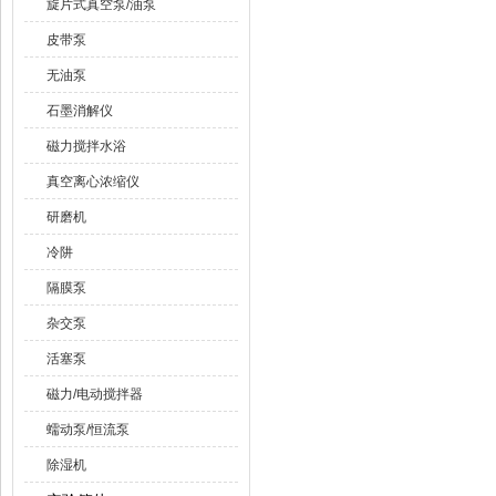
旋片式真空泵/油泵
皮带泵
无油泵
石墨消解仪
磁力搅拌水浴
真空离心浓缩仪
研磨机
冷阱
隔膜泵
杂交泵
活塞泵
磁力/电动搅拌器
蠕动泵/恒流泵
除湿机