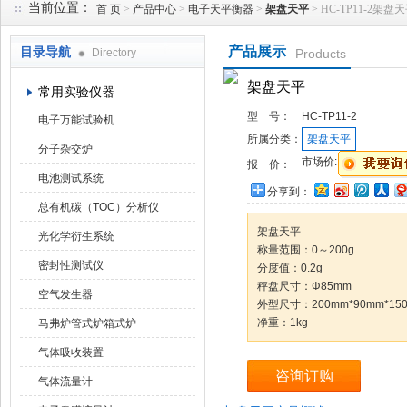
当前位置：
首 页
>
产品中心
>
电子天平衡器
>
架盘天平
> HC-TP11-2架盘
产品展示
目录导航
Directory
Products
武汉华科达实验设备有限公司
架盘天平
常用实验仪器
型 号：
HC-TP11-2
电子万能试验机
所属分类：
架盘天平
分子杂交炉
市场价:
报 价：
电池测试系统
分享到：
总有机碳（TOC）分析仪
架盘天平
光化学衍生系统
称量范围：0～200g
密封性测试仪
分度值：0.2g
秤盘尺寸：Φ85mm
空气发生器
外型尺寸：200mm*90mm*15
净重：1kg
马弗炉管式炉箱式炉
气体吸收装置
咨询订购
气体流量计