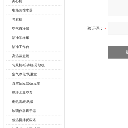
离心机
电热蒸馏水器
匀胶机
验证码：
空气自净器
洁净采样车
洁净工作台
高温蒸煮锅
匀浆机/粉碎机/分散机
空气净化/风淋室
真空反应器/反应釜
循环水真空泵
电热套/电热板
玻璃仪器烘干器
低温搅拌反应浴