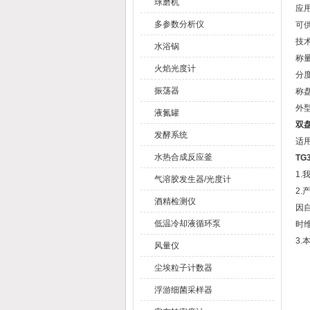
球磨机
应
多参数分析仪
可
技
水浴锅
称量
火焰光度计
分度
振荡器
称盘
外型
液氮罐
双盘
发酵系统
适
水热合成反应釜
TG
1
气溶胶发生器/光度计
2
酒精检测仪
因
低温冷却液循环泵
时
3
风量仪
尘埃粒子计数器
浮游细菌采样器