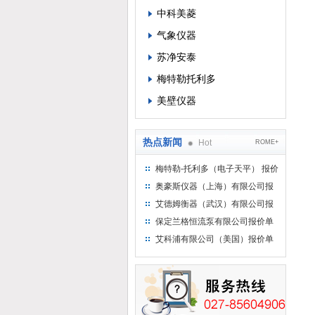
中科美菱
气象仪器
苏净安泰
梅特勒托利多
美壁仪器
热点新闻
Hot
ROME+
梅特勒-托利多（电子天平） 报价
单
奥豪斯仪器（上海）有限公司报
价单
艾德姆衡器（武汉）有限公司报
价单
保定兰格恒流泵有限公司报价单
艾科浦有限公司（美国）报价单