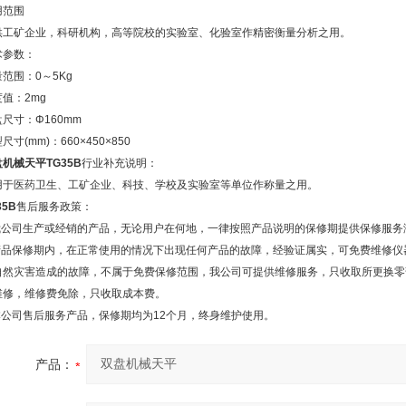
用范围
供工矿企业，科研机构，高等院校的实验室、化验室作精密衡量分析之用。
术参数：
范围：0～5Kg
值：2mg
尺寸：Φ160mm
尺寸(mm)：660×450×850
机械天平TG35B
行业补充说明：
用于医药卫生、工矿企业、科技、学校及实验室等单位作称量之用。
35B
售后服务政策：
.我公司生产或经销的产品，无论用户在何地，一律按照产品说明的保修期提供保修服务
.产品保修期内，在正常使用的情况下出现任何产品的故障，经验证属实，可免费维修
自然灾害造成的故障，不属于免费保修范围，我公司可提供维修服务，只收取所更换零
维修，维修费免除，只收取成本费。
.本公司售后服务产品，保修期均为12个月，终身维护使用。
产品：