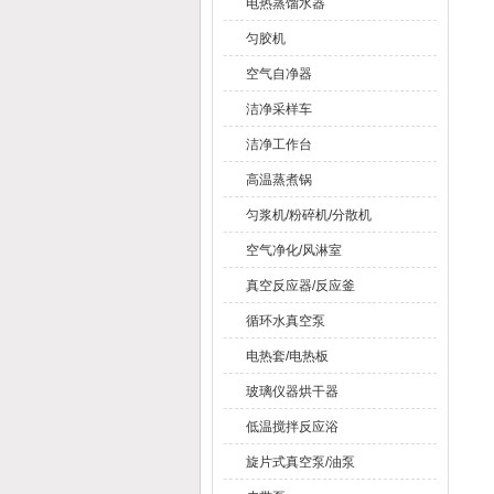
电热蒸馏水器
匀胶机
空气自净器
洁净采样车
洁净工作台
高温蒸煮锅
匀浆机/粉碎机/分散机
空气净化/风淋室
真空反应器/反应釜
循环水真空泵
电热套/电热板
玻璃仪器烘干器
低温搅拌反应浴
旋片式真空泵/油泵