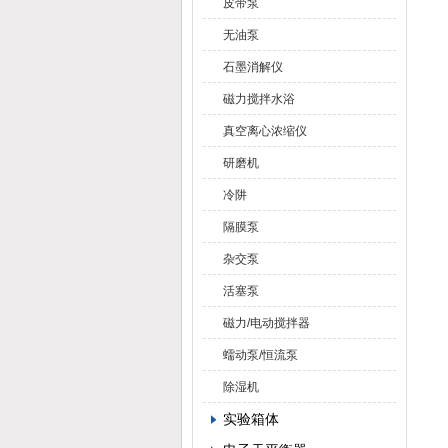
皮带泵
无油泵
石墨消解仪
磁力搅拌水浴
真空离心浓缩仪
研磨机
冷阱
隔膜泵
杂交泵
活塞泵
磁力/电动搅拌器
蠕动泵/恒流泵
除湿机
实验箱体