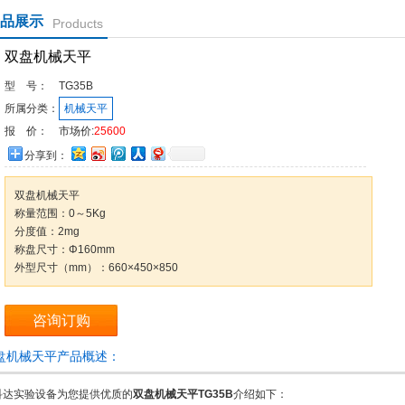
品展示
Products
双盘机械天平
型 号：
TG35B
所属分类：
机械天平
报 价：
市场价:
25600
分享到：
双盘机械天平
称量范围：0～5Kg
分度值：2mg
称盘尺寸：Φ160mm
外型尺寸（mm）：660×450×850
咨询订购
盘机械天平产品概述：
科达实验设备为您提供优质的
双盘机械天平TG35B
介绍如下：