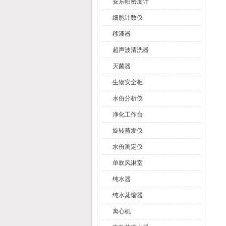
安东帕密度计
细胞计数仪
移液器
超声波清洗器
灭菌器
生物安全柜
水份分析仪
净化工作台
旋转蒸发仪
水份测定仪
单吹风淋室
纯水器
纯水蒸馏器
离心机