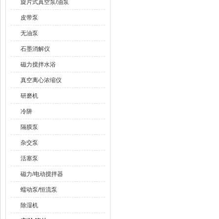
旋片式真空泵/油泵
皮带泵
无油泵
石墨消解仪
磁力搅拌水浴
真空离心浓缩仪
研磨机
冷阱
隔膜泵
杂交泵
活塞泵
磁力/电动搅拌器
蠕动泵/恒流泵
除湿机