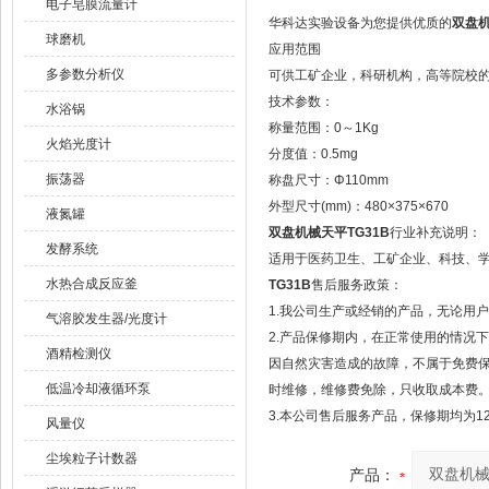
电子皂膜流量计
华科达实验设备为您提供优质的
双盘机
球磨机
应用范围
多参数分析仪
可供工矿企业，科研机构，高等院校
技术参数：
水浴锅
称量范围：0～1Kg
火焰光度计
分度值：0.5mg
振荡器
称盘尺寸：Φ110mm
外型尺寸(mm)：480×375×670
液氮罐
双盘机械天平TG31B
行业补充说明：
发酵系统
适用于医药卫生、工矿企业、科技、
水热合成反应釜
TG31B
售后服务政策：
1.我公司生产或经销的产品，无论用
气溶胶发生器/光度计
2.产品保修期内，在正常使用的情况
酒精检测仪
因自然灾害造成的故障，不属于免费
低温冷却液循环泵
时维修，维修费免除，只收取成本费
3.本公司售后服务产品，保修期均为1
风量仪
尘埃粒子计数器
产品：