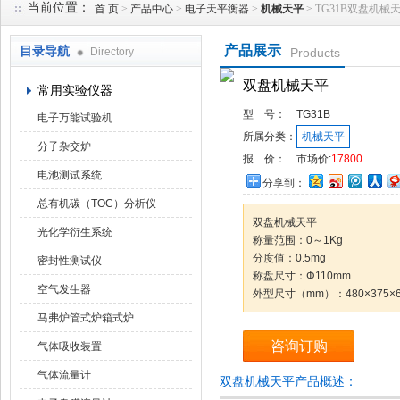
当前位置：
首 页
>
产品中心
>
电子天平衡器
>
机械天平
> TG31B双盘机械
产品展示
目录导航
Directory
Products
武汉华科达实验设备有限公司
双盘机械天平
常用实验仪器
型 号：
TG31B
电子万能试验机
所属分类：
机械天平
分子杂交炉
报 价：
市场价:
17800
电池测试系统
分享到：
总有机碳（TOC）分析仪
双盘机械天平
光化学衍生系统
称量范围：0～1Kg
分度值：0.5mg
密封性测试仪
称盘尺寸：Φ110mm
空气发生器
外型尺寸（mm）：480×375×6
马弗炉管式炉箱式炉
咨询订购
气体吸收装置
气体流量计
双盘机械天平产品概述：