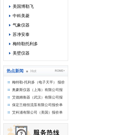
美国博勒飞
中科美菱
气象仪器
苏净安泰
梅特勒托利多
美壁仪器
热点新闻
Hot
ROME+
梅特勒-托利多（电子天平） 报价
单
奥豪斯仪器（上海）有限公司报
价单
艾德姆衡器（武汉）有限公司报
价单
保定兰格恒流泵有限公司报价单
艾科浦有限公司（美国）报价单