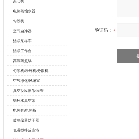
离心机
电热蒸馏水器
匀胶机
验证码：
空气自净器
洁净采样车
洁净工作台
高温蒸煮锅
匀浆机/粉碎机/分散机
空气净化/风淋室
真空反应器/反应釜
循环水真空泵
电热套/电热板
玻璃仪器烘干器
低温搅拌反应浴