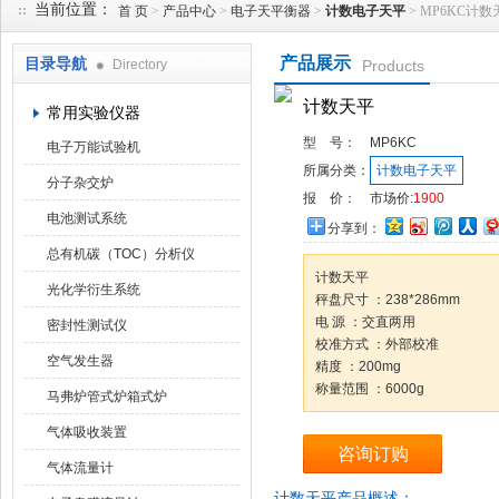
当前位置：
首 页
>
产品中心
>
电子天平衡器
>
计数电子天平
> MP6KC计数
产品展示
目录导航
Directory
Products
武汉华科达实验设备有限公司
计数天平
常用实验仪器
型 号：
MP6KC
电子万能试验机
所属分类：
计数电子天平
分子杂交炉
报 价：
市场价:
1900
电池测试系统
分享到：
总有机碳（TOC）分析仪
计数天平
光化学衍生系统
秤盘尺寸 ：238*286mm
电 源 ：交直两用
密封性测试仪
校准方式 ：外部校准
空气发生器
精度 ：200mg
称量范围 ：6000g
马弗炉管式炉箱式炉
气体吸收装置
咨询订购
气体流量计
计数天平产品概述：