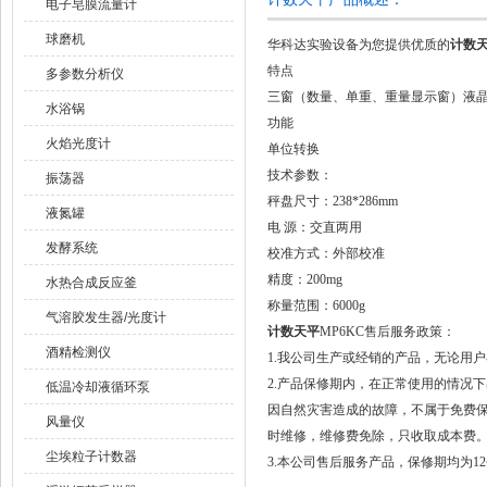
电子皂膜流量计
球磨机
华科达实验设备为您提供优质的
计数
特点
多参数分析仪
三窗（数量、单重、重量显示窗）液晶
水浴锅
功能
火焰光度计
单位转换
技术参数：
振荡器
秤盘尺寸：238*286mm
液氮罐
电 源：交直两用
发酵系统
校准方式：外部校准
精度：200mg
水热合成反应釜
称量范围：6000g
气溶胶发生器/光度计
计数天平
MP6KC售后服务政策：
酒精检测仪
1.我公司生产或经销的产品，无论用
2.产品保修期内，在正常使用的情况
低温冷却液循环泵
因自然灾害造成的故障，不属于免费
风量仪
时维修，维修费免除，只收取成本费
尘埃粒子计数器
3.本公司售后服务产品，保修期均为1