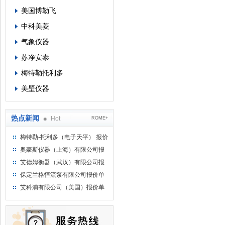
美国博勒飞
中科美菱
气象仪器
苏净安泰
梅特勒托利多
美壁仪器
热点新闻
Hot
ROME+
梅特勒-托利多（电子天平） 报价
单
奥豪斯仪器（上海）有限公司报
价单
艾德姆衡器（武汉）有限公司报
价单
保定兰格恒流泵有限公司报价单
艾科浦有限公司（美国）报价单