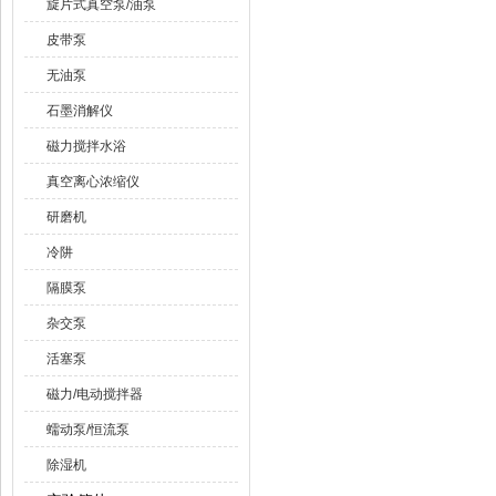
旋片式真空泵/油泵
皮带泵
无油泵
石墨消解仪
磁力搅拌水浴
真空离心浓缩仪
研磨机
冷阱
隔膜泵
杂交泵
活塞泵
磁力/电动搅拌器
蠕动泵/恒流泵
除湿机