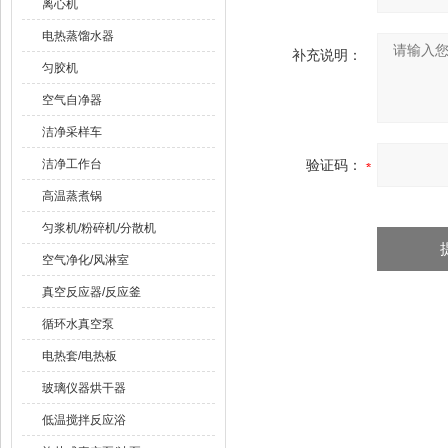
离心机
电热蒸馏水器
补充说明：
匀胶机
空气自净器
洁净采样车
洁净工作台
验证码：
高温蒸煮锅
匀浆机/粉碎机/分散机
空气净化/风淋室
真空反应器/反应釜
循环水真空泵
电热套/电热板
玻璃仪器烘干器
低温搅拌反应浴