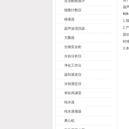
泥
安东帕密度计
超
细胞计数仪
KH
移液器
1
2
超声波清洗器
因
灭菌器
时
生物安全柜
3
水份分析仪
净化工作台
旋转蒸发仪
水份测定仪
单吹风淋室
纯水器
纯水蒸馏器
离心机