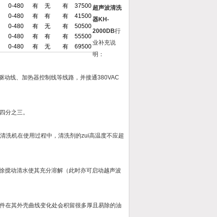
0-480
有
无
有
37500
超声波清洗
0-480
有
有
有
41500
器KH-
0-480
有
无
有
50500
2000DB
行
0-480
有
有
有
55500
业补充说
0-480
有
无
有
69500
明：
动线、加热器控制线等线路，并接通380VAC
四分之三。
清洗机在使用过程中，清洗剂的zui高温度不应超
，徐徐搅动清水使其充分溶解（此时亦可启动越声波
件在其外壳曲线变化处会积留很多厚且易除的油