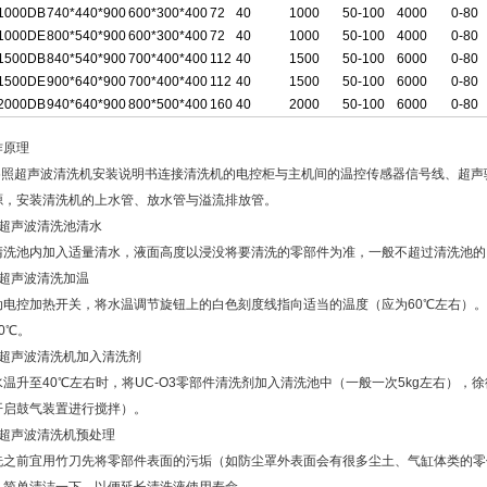
1000DB
740*440*900
600*300*400
72
40
1000
50-100
4000
0-80
1000DE
800*540*900
600*300*400
72
40
1000
50-100
4000
0-80
1500DB
840*540*900
700*400*400
112
40
1500
50-100
6000
0-80
1500DE
900*640*900
700*400*400
112
40
1500
50-100
6000
0-80
2000DB
940*640*900
800*500*400
160
40
2000
50-100
6000
0-80
作原理
.参照超声波清洗机安装说明书连接清洗机的电控柜与主机间的温控传感器信号线、超声驱
源，安装清洗机的上水管、放水管与溢流排放管。
．超声波清洗池清水
清洗池内加入适量清水，液面高度以浸没将要清洗的零部件为准，一般不超过清洗池的
．超声波清洗加温
动电控加热开关，将水温调节旋钮上的白色刻度线指向适当的温度（应为60℃左右）。
0℃。
．超声波清洗机加入清洗剂
水温升至40℃左右时，将UC-O3零部件清洗剂加入清洗池中（一般一次5kg左右）
开启鼓气装置进行搅拌）。
．超声波清洗机预处理
洗之前宜用竹刀先将零部件表面的污垢（如防尘罩外表面会有很多尘土、气缸体类的零