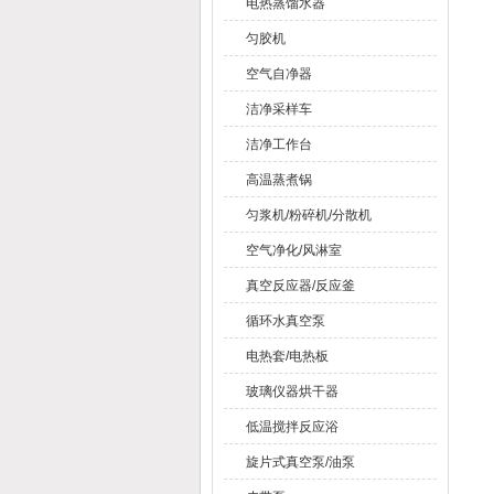
电热蒸馏水器
匀胶机
空气自净器
洁净采样车
洁净工作台
高温蒸煮锅
匀浆机/粉碎机/分散机
空气净化/风淋室
真空反应器/反应釜
循环水真空泵
电热套/电热板
玻璃仪器烘干器
低温搅拌反应浴
旋片式真空泵/油泵