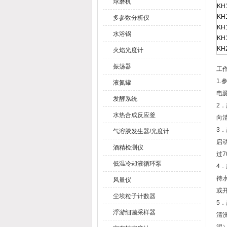
球磨机
KH
KH
多参数分析仪
KH
水浴锅
KH
KH
火焰光度计
振荡器
工
1
液氮罐
电
发酵系统
2
水热合成反应釜
向
3
气溶胶发生器/光度计
启
酒精检测仪
过7
低温冷却液循环泵
4
待
风量仪
或
尘埃粒子计数器
5
浮游细菌采样器
清