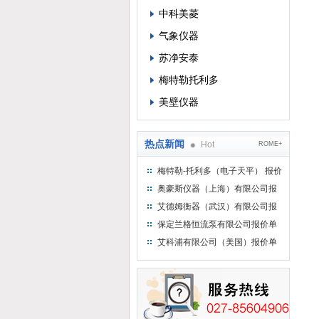
中科美菱
气象仪器
苏净安泰
梅特勒托利多
美壁仪器
热点新闻
Hot
ROME+
梅特勒-托利多（电子天平） 报价
单
奥豪斯仪器（上海）有限公司报
价单
艾德姆衡器（武汉）有限公司报
价单
保定兰格恒流泵有限公司报价单
艾科浦有限公司（美国）报价单