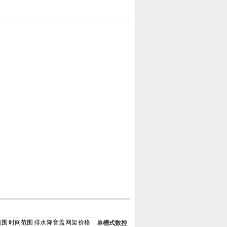
范围
时间范围
排水
降音盖
网架
价格
单槽式数控