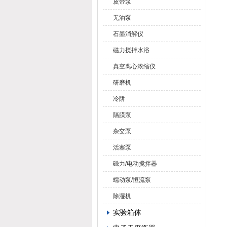
皮带泵
无油泵
石墨消解仪
磁力搅拌水浴
真空离心浓缩仪
研磨机
冷阱
隔膜泵
杂交泵
活塞泵
磁力/电动搅拌器
蠕动泵/恒流泵
除湿机
实验箱体