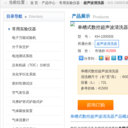
当前位置：
首 页
>
产品中心
>
常用实验仪器
>
超声波清洗器
> KH-100
产品展示
目录导航
Directory
Products
武汉华科达实验设备有限公司
单槽式数控超声波清洗器
常用实验仪器
型 号：
KH-1000DE
电子万能试验机
所属分类：
超声波清洗器
分子杂交炉
报 价：
市场价:
41500
电池测试系统
分享到：
总有机碳（TOC）分析仪
单槽式数控超声波清洗器
光化学衍生系统
清洗槽尺寸（长*宽*高） ：600*
容量（L） ：72L
密封性测试仪
参考价格：41500
空气发生器
马弗炉管式炉箱式炉
咨询订购
气体吸收装置
单槽式数控超声波清洗器产品概
气体流量计