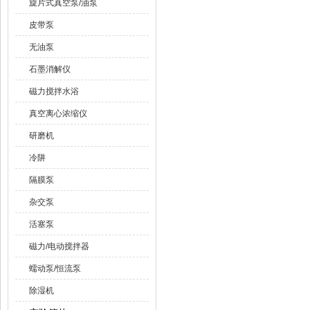
旋片式真空泵/油泵
皮带泵
无油泵
石墨消解仪
磁力搅拌水浴
真空离心浓缩仪
研磨机
冷阱
隔膜泵
杂交泵
活塞泵
磁力/电动搅拌器
蠕动泵/恒流泵
除湿机