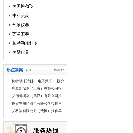
美国博勒飞
中科美菱
气象仪器
苏净安泰
梅特勒托利多
美壁仪器
热点新闻
Hot
ROME+
梅特勒-托利多（电子天平） 报价
单
奥豪斯仪器（上海）有限公司报
价单
艾德姆衡器（武汉）有限公司报
价单
保定兰格恒流泵有限公司报价单
艾科浦有限公司（美国）报价单