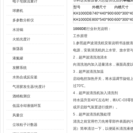
华科达实验设备为您提供优质的
单槽式
电子皂膜流量计
型号
外槽尺寸
内槽尺寸
球磨机
KH1000DB
740*440*900
600*300*4
KH1000DE
800*540*900
600*300*4
多参数分析仪
1000DE
行业补充说明：
水浴锅
工作原理
火焰光度计
1.参照超声波清洗机安装说明书连接
振荡器
电源，安装清洗机的上水管、放水管
2．超声波清洗池清水
液氮罐
向清洗池内加入适量清水，液面高度
发酵系统
3．超声波清洗加温
水热合成反应釜
启动电控加热开关，将水温调节旋钮上
过70℃。
气溶胶发生器/光度计
4．超声波清洗机加入清洗剂
酒精检测仪
待水温升至40℃左右时，将UC-O
低温冷却液循环泵
或开启鼓气装置进行搅拌）。
5．超声波清洗机预处理
风量仪
清洗之前宜用竹刀先将零部件表面的
尘埃粒子计数器
泥）简单清洁一下，以便延长清洗液