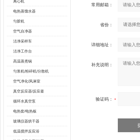
离心机
常用邮箱：
电热蒸馏水器
匀胶机
省份：
空气自净器
洁净采样车
详细地址：
洁净工作台
高温蒸煮锅
补充说明：
匀浆机/粉碎机/分散机
空气净化/风淋室
真空反应器/反应釜
验证码：
循环水真空泵
电热套/电热板
玻璃仪器烘干器
低温搅拌反应浴