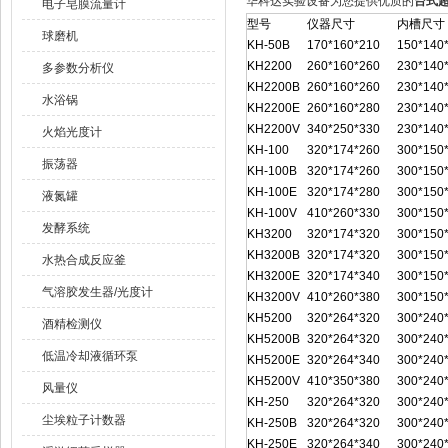
华科达实验设备为您提供优质的
台式超
电子皂膜流量计
型号
仪器尺寸
内槽尺寸
球磨机
KH-50B
170*160*210
150*140
KH2200
260*160*260
230*140
多参数分析仪
KH2200B
260*160*260
230*140
水浴锅
KH2200E
260*160*280
230*140
KH2200V
340*250*330
230*140
火焰光度计
KH-100
320*174*260
300*150
振荡器
KH-100B
320*174*260
300*150
KH-100E
320*174*280
300*150
液氮罐
KH-100V
410*260*330
300*150
发酵系统
KH3200
320*174*320
300*150
KH3200B
320*174*320
300*150
水热合成反应釜
KH3200E
320*174*340
300*150
气溶胶发生器/光度计
KH3200V
410*260*380
300*150
KH5200
320*264*320
300*240
酒精检测仪
KH5200B
320*264*320
300*240
低温冷却液循环泵
KH5200E
320*264*340
300*240
KH5200V
410*350*380
300*240
风量仪
KH-250
320*264*320
300*240
尘埃粒子计数器
KH-250B
320*264*320
300*240
KH-250E
320*264*340
300*240