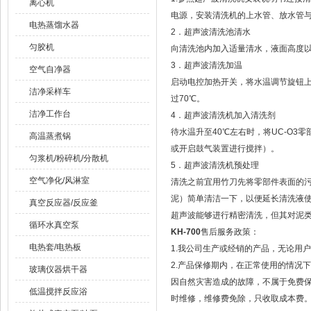
离心机
电源，安装清洗机的上水管、放水管
电热蒸馏水器
2．超声波清洗池清水
匀胶机
向清洗池内加入适量清水，液面高度
3．超声波清洗加温
空气自净器
启动电控加热开关，将水温调节旋钮上
洁净采样车
过70℃。
洁净工作台
4．超声波清洗机加入清洗剂
待水温升至40℃左右时，将UC-O
高温蒸煮锅
或开启鼓气装置进行搅拌）。
匀浆机/粉碎机/分散机
5．超声波清洗机预处理
空气净化/风淋室
清洗之前宜用竹刀先将零部件表面的
泥）简单清洁一下，以便延长清洗液
真空反应器/反应釜
超声波能够进行精密清洗，但其对泥
循环水真空泵
KH-700
售后服务政策：
电热套/电热板
1.我公司生产或经销的产品，无论用
2.产品保修期内，在正常使用的情况
玻璃仪器烘干器
因自然灾害造成的故障，不属于免费
低温搅拌反应浴
时维修，维修费免除，只收取成本费