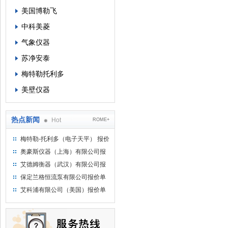
美国博勒飞
中科美菱
气象仪器
苏净安泰
梅特勒托利多
美壁仪器
热点新闻
Hot
ROME+
梅特勒-托利多（电子天平） 报价
单
奥豪斯仪器（上海）有限公司报
价单
艾德姆衡器（武汉）有限公司报
价单
保定兰格恒流泵有限公司报价单
艾科浦有限公司（美国）报价单