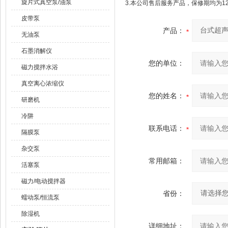
旋片式真空泵/油泵
3.本公司售后服务产品，保修期均为1
皮带泵
产品：
无油泵
石墨消解仪
您的单位：
磁力搅拌水浴
真空离心浓缩仪
您的姓名：
研磨机
冷阱
联系电话：
隔膜泵
杂交泵
常用邮箱：
活塞泵
磁力/电动搅拌器
省份：
蠕动泵/恒流泵
除湿机
详细地址：