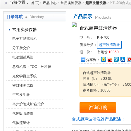
当前位置：
首 页
>
产品中心
>
常用实验仪器
>
超声波清洗器
> KH-700台
产品展示
目录导航
Directory
Products
武汉华科达实验设备有限公司
台式超声波清洗器
常用实验仪器
型 号：
KH-700
电子万能试验机
所属分类：
超声波清洗器
分子杂交炉
报 价：
市场价:
10850
电池测试系统
分享到：
总有机碳（TOC）分析仪
台式超声波清洗器
光化学衍生系统
容量（L） ：22.5L
清洗槽尺寸（长*宽*高） ：500*
密封性测试仪
参考价格：10850
空气发生器
马弗炉管式炉箱式炉
咨询订购
气体吸收装置
台式超声波清洗器产品概述：
气体流量计