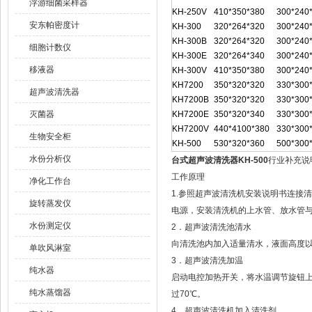
浮游细菌采样器
KH-250V
410*350*380
300*240
安东帕密度计
KH-300
320*264*320
300*240
KH-300B
320*264*320
300*240
细胞计数仪
KH-300E
320*264*340
300*240
移液器
KH-300V
410*350*380
300*240
KH7200
350*320*320
330*300
超声波清洗器
KH7200B
350*320*320
330*300
灭菌器
KH7200E
350*320*340
330*300
KH7200V
440*4100*380
330*300
生物安全柜
KH-500
530*320*360
500*300
水份分析仪
台式超声波清洗器KH-500
行业补充说
工作原理
净化工作台
1.参照超声波清洗机安装说明书连接
旋转蒸发仪
电源，安装清洗机的上水管、放水管
水份测定仪
2．超声波清洗池清水
向清洗池内加入适量清水，液面高度
单吹风淋室
3．超声波清洗加温
纯水器
启动电控加热开关，将水温调节旋钮上
纯水蒸馏器
过70℃。
4．超声波清洗机加入清洗剂