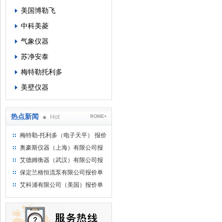
美国博勒飞
中科美菱
气象仪器
苏净安泰
梅特勒托利多
美壁仪器
热点新闻
Hot
ROME+
梅特勒-托利多（电子天平） 报价
单
奥豪斯仪器（上海）有限公司报
价单
艾德姆衡器（武汉）有限公司报
价单
保定兰格恒流泵有限公司报价单
艾科浦有限公司（美国）报价单