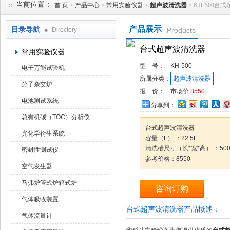
当前位置：
首 页
>
产品中心
>
常用实验仪器
>
超声波清洗器
> KH-500台
产品展示
目录导航
Directory
Products
武汉华科达实验设备有限公司
台式超声波清洗器
常用实验仪器
型 号：
KH-500
电子万能试验机
所属分类：
超声波清洗器
分子杂交炉
报 价：
市场价:
8550
电池测试系统
分享到：
总有机碳（TOC）分析仪
台式超声波清洗器
光化学衍生系统
容量（L） ：22.5L
清洗槽尺寸（长*宽*高） ：500*
密封性测试仪
参考价格：8550
空气发生器
马弗炉管式炉箱式炉
咨询订购
气体吸收装置
台式超声波清洗器产品概述：
气体流量计