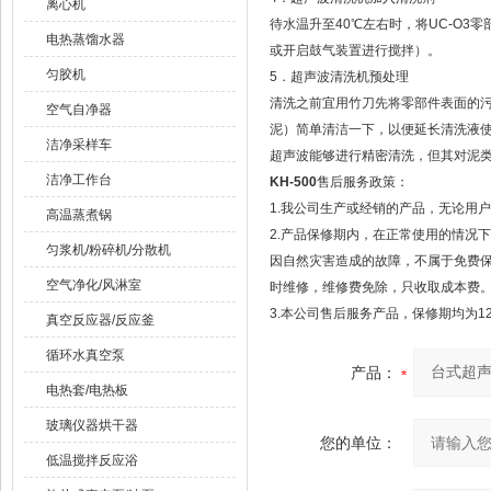
离心机
待水温升至40℃左右时，将UC-O
电热蒸馏水器
或开启鼓气装置进行搅拌）。
匀胶机
5．超声波清洗机预处理
清洗之前宜用竹刀先将零部件表面的
空气自净器
泥）简单清洁一下，以便延长清洗液
洁净采样车
超声波能够进行精密清洗，但其对泥
洁净工作台
KH-500
售后服务政策：
1.我公司生产或经销的产品，无论用
高温蒸煮锅
2.产品保修期内，在正常使用的情况
匀浆机/粉碎机/分散机
因自然灾害造成的故障，不属于免费
空气净化/风淋室
时维修，维修费免除，只收取成本费
3.本公司售后服务产品，保修期均为1
真空反应器/反应釜
循环水真空泵
产品：
电热套/电热板
玻璃仪器烘干器
您的单位：
低温搅拌反应浴