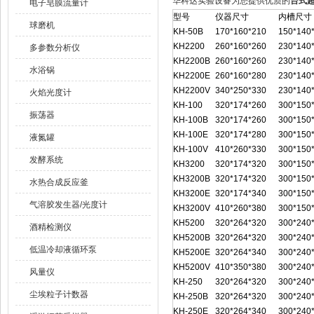
华科达实验设备为您提供优质的
台式超
电子皂膜流量计
型号
仪器尺寸
内槽尺寸
球磨机
KH-50B
170*160*210
150*140
KH2200
260*160*260
230*140
多参数分析仪
KH2200B
260*160*260
230*140
水浴锅
KH2200E
260*160*280
230*140
KH2200V
340*250*330
230*140
火焰光度计
KH-100
320*174*260
300*150
振荡器
KH-100B
320*174*260
300*150
KH-100E
320*174*280
300*150
液氮罐
KH-100V
410*260*330
300*150
发酵系统
KH3200
320*174*320
300*150
KH3200B
320*174*320
300*150
水热合成反应釜
KH3200E
320*174*340
300*150
气溶胶发生器/光度计
KH3200V
410*260*380
300*150
KH5200
320*264*320
300*240
酒精检测仪
KH5200B
320*264*320
300*240
低温冷却液循环泵
KH5200E
320*264*340
300*240
KH5200V
410*350*380
300*240
风量仪
KH-250
320*264*320
300*240
尘埃粒子计数器
KH-250B
320*264*320
300*240
KH-250E
320*264*340
300*240